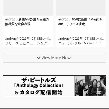
androp、新曲MV公開 AI目線の
androp、10/8に新曲「Magic H
無機質な映像表現
our」リリース決定
andropが2025年10月8日(水)に
andropが2025年10月8日(水)に
リリースしたニューシングル
ニューシングル「Magic Hour」
「Magic Hour」のミュージック
をリリースすることが決定し
ビデオを公開した。 ミュージッ
た。 洗練されたサウンドメイキ
クビデオの監督はKento Takah
ングと、叙情的なメロディライ
View More News
ashiが担当。AIの目線から見
ンが融合した本作。色彩が移ろ
た“マジックアワー”を描くとい
う秋本番のこの時期の様々なシ
う新たな試みに挑戦
ーンに調和する楽曲となってい
る。