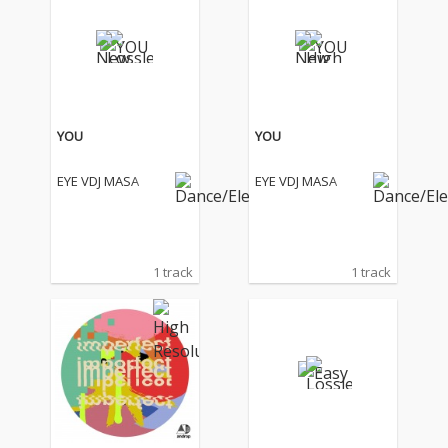
収録。 「imperfect
収録。 「imperfect
（不完全）」というタ
（不完全）」というタ
イトルには、音や言葉
イトルには、音や言葉
をきれいに整えること
をきれいに整えること
が以前より身近になっ
が以前より身近になっ
た今だからこそ、その
た今だからこそ、その
中に残る揺らぎや余白
中に残る揺らぎや余白
YOU
YOU
まで表現として残した
まで表現として残した
いという思いが込めら
いという思いが込めら
EYE VDJ MASA
EYE VDJ MASA
れている。何を削っ
れている。何を削っ
て、何を残すのかをこ
て、何を残すのかをこ
れまで以上に考えなが
れまで以上に考えなが
ら、今のandropだから
ら、今のandropだから
こそ鳴らせる音が詰ま
こそ鳴らせる音が詰ま
1 track
1 track
った作品となった。
った作品となった。