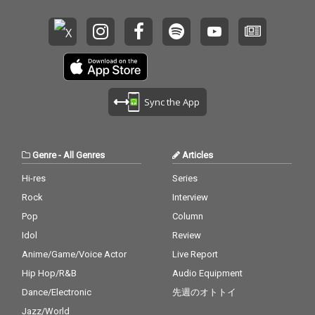
Sync the App
Genre
-
All Genres
Articles
Hi-res
Series
Rock
Interview
Pop
Column
Idol
Review
Anime/Game/Voice Actor
Live Report
Hip Hop/R&B
Audio Equipment
Dance/Electronic
先週のオトトイ
Jazz/World