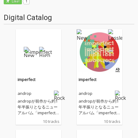
1
Like!
Digital Catalog
imperfect
imperfect
androp
androp
andropが前作から約1
andropが前作から約1
年半振りとなるニュー
年半振りとなるニュー
アルバム「imperfect」
アルバム「imperfect」
をリリース！NHKみん
をリリース！NHKみん
10 tracks
10 tracks
なのうたとして書き下
なのうたとして書き下
ろされた「Mirai Ban
ろされた「Mirai Ban
a」を含む、全10曲を
a」を含む、全10曲を