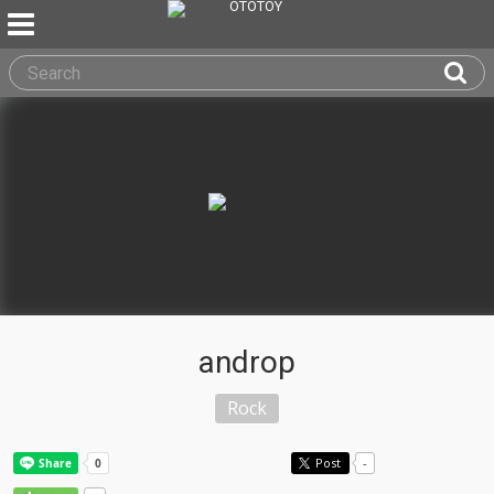
androp
Rock
Post
-