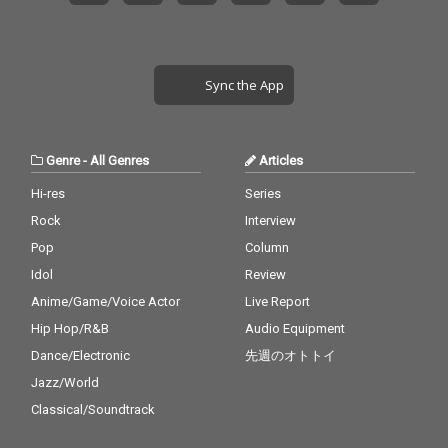
Sync the App
Genre
-
All Genres
Articles
Hi-res
Series
Rock
Interview
Pop
Column
Idol
Review
Anime/Game/Voice Actor
Live Report
Hip Hop/R&B
Audio Equipment
Dance/Electronic
先週のオトトイ
Jazz/World
Classical/Soundtrack