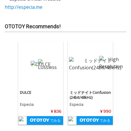
http://especia.me
OTOTOY Recommends!
DULCE
ミッドナイトConfusion
(24bit/48kHz)
Especia
Especia
¥ 836
¥ 990
でみる
でみる