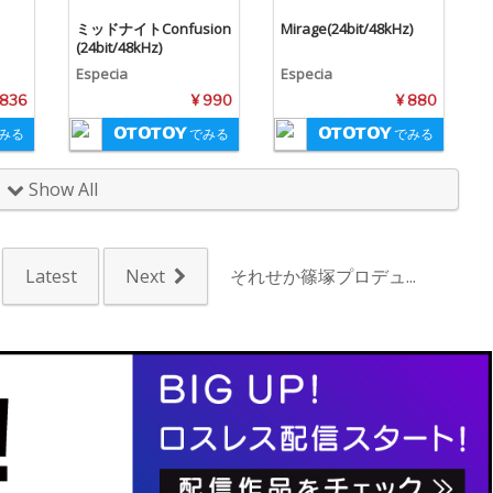
ミッドナイトConfusion
Mirage(24bit/48kHz)
(24bit/48kHz)
Especia
Especia
 836
¥ 990
¥ 880
みる
でみる
でみる
Show All
Latest
Next
それせか篠塚プロデュ...