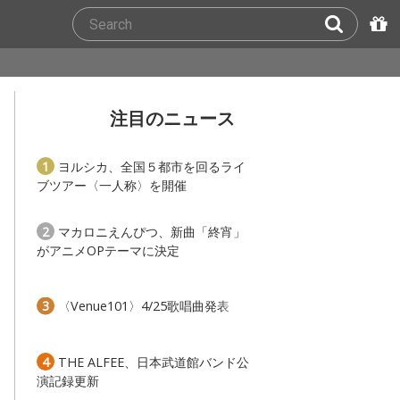
注目のニュース
1
ヨルシカ、全国５都市を回るライ
ブツアー〈一人称〉を開催
2
マカロニえんぴつ、新曲「終宵」
がアニメOPテーマに決定
3
〈Venue101〉4/25歌唱曲発表
4
THE ALFEE、日本武道館バンド公
演記録更新