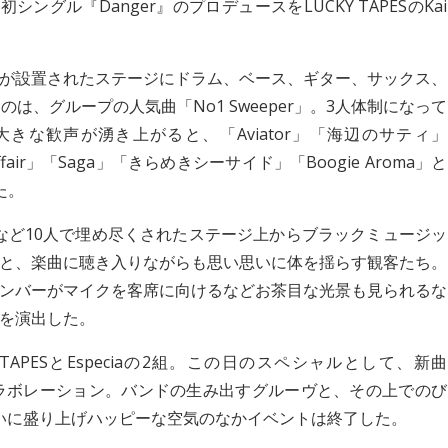
シングル『Danger』のプロデュースをLUCKY TAPESのKai
。
aのロゴが設置されたステージにドラム、ベース、ギター、サックス、
は、グループの人気曲「No1 Sweeper」。3人体制になって
な歓声が湧き上がると、「Aviator」「海辺のサティ」
air」「Saga」「きらめきシーサイド」「Boogie Aroma」と
た。
ン隊など10人で埋め尽くされたステージ上からブラックミュージッ
と、楽曲に聴き入りながらも思い思いに体を揺らす観客たち。
ンバーがマイクを客席に向けるなどお茶目な光景も見られるな
を演出した。
APESとEspeciaの2組。この日のスペシャルとして、新曲
をコラボレーション。バンドの生み出すグルーヴと、その上でのび
を大いに盛り上げハッピーな空気のなかイベントは終了した。