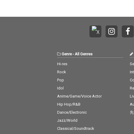
Genre
-
All Genres
Hi-res
Se
Rock
In
Pop
C
Idol
Re
Anime/Game/Voice Actor
Li
Hip Hop/R&B
Au
Dance/Electronic
先
Jazz/World
Classical/Soundtrack