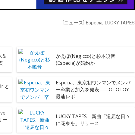
[ニュース] Especia, LUCKY TAPES
ス&
かえぽ(Negicco)と杉本暁音
表
(Especia)が婚約か
Especia、東京初ワンマンでメンバ
riと
ー卒業と加入を発表——OTOTOY
最速レポ
ve
LUCKY TAPES、新曲「退屈な日々
リリー
に花束を」リリース