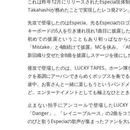
これは昨年12月にリリースされたEspecia現体制初
Takahashiが務めたことで実現したレコ発2マン
先攻で登場したのはEspecia。光るEspeci
キーボードの5人を引き連れ現れ1曲目に披露したの
初めての披露ということもあり初っぱなから大き
「Mistake」と4曲続けて披露。MCを挟み、「Aff
新旧織り交ぜた全8曲を披露しステージを後にし
後攻で登場したのは、LUCKY TAPES。ホー
クを基調にアーバンできらめくポップスを奏でる
途中、お客さんと一緒に楽しもうというバンドメ
ど、エンターテイメントとしても極上なひととき
止まない拍手にアンコールで登場したLUCKY T
「Danger」、「レイニーブルース」の2曲
のびと歌うEspeciaの歌声が集まったファン