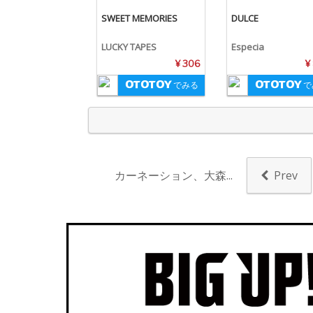
SWEET MEMORIES
DULCE
LUCKY TAPES
Especia
¥ 306
¥
でみる
で
カーネーション、大森...
Prev