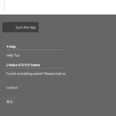
Sync the App
Help
Help Top
Make OTOTOY better
Found something weird? Please mail us
Contact
つ
退会