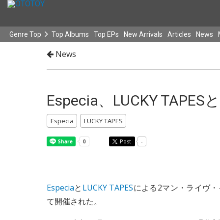
Genre Top
Top Albums
Top EPs
New Arrivals
Articles
News
News
Especia、LUCKY TA
Especia
LUCKY TAPES
Post
-
Especia
と
LUCKY TAPES
による2マン・ライヴ・イベ
て開催された。