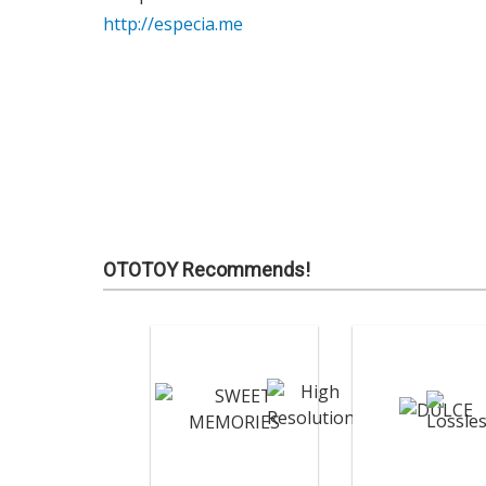
http://especia.me
OTOTOY Recommends!