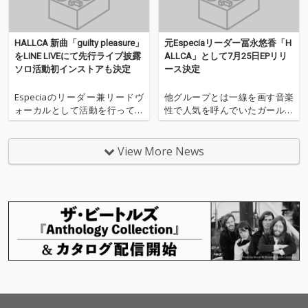
HALLCA 新曲「guilty pleasure」
元Especiaリーダー冨永悠香「H
をLINE LIVEにて先行ライブ披露
ALLCA」として7月25日EPリリ
ソロ活動初インストアも決定
ース決定
Especiaのリーダー兼リードヴ
他グループとは一線を画す音楽
ォーカルとして活動を行ってい
性で人気を呼んでいたガールズ
た冨永悠香のソロ活動名義「HA
グループ、Especiaが解散し1
LLCA」が、新曲を先行配信する
年。 そのリーダー兼リードヴォ
ことを発表した。 現在7/25リリ
ーカルとして活動を行っていた
View More News
ース予定の「Aperitif e.p」から
冨永悠香が、HALLCAとしてソロ
順次Spotifyで楽曲を先行配信し
活動をスタートさせた。 HALLC
ている中、第3弾楽
Aは7月25日に1st EP「Aper