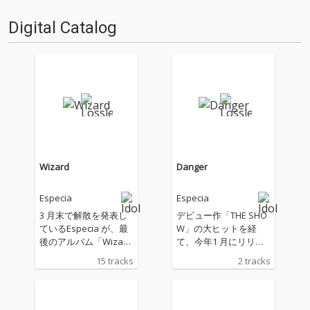
レゾを積極的に推し進めてき
た…
Digital Catalog
Wizard
Danger
Especia
Especia
3 月末で解散を発表し
デビュー作「THE SHO
ているEspecia が、最
W」の大ヒットを経
後のアルバム「Wizar
て、今年1 月にリリー
d」をリリース。 最後
スされた「MOON」以
15 tracks
2 tracks
のアルバムは現体制で
降、TAICOCLUB、FUJI
収録し直した過去曲9
ROCK FESTIVAL '16 等
曲と、 新たに製作した
の大型フェスへの出演
4 曲、さらにリミック
や、二階堂ふみ主演の