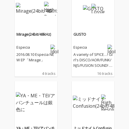
ス2 曲を収録した全15
映画『オオカミ少女と
曲入り。 解散を受け衝
黒王子』への挿入歌提
撃が走ったEspecia の
供 など、益々話題沸騰
最後のアルバム。これ
中のLUCKY TAPES のソ
は是非チェックしても
ングライター/ヴォーカ
らいたい。
ルのKai Takahashi に
Mirage(24bit/48kHz)
GUSTO
よる全面プロデュー
ス・ シングル 「Dang
Especia
Especia
er」が発売決定。 Esp
ecia らしさとLUCKY TA
2016.08.10 Especia NE
A variety of SPICE…! Gi
PES らしさの2つを掛
W EP「Mirage」
rl's DISCO/AOR/FUNK/
け合わせた「Danger」
NJS/FUSION SOUND! E
と、LUCKY TAPES らし
speciaが整えた最上の
4 tracks
16 tracks
さ全開のカプリング
「味=Gusto」 結成活
「レイニー・ブルー
動歴2年。独自のサウ
ス」の二曲入りのシン
ンド、ファッションで
グルとなっています。
突き進むEspeciaのオ
リジナルフルアルバ
ム。 タイトル「GUST
O」はスペイン語で
「味」の意味。リリー
スシングル「ミッドナ
イトConfusion」(SAW
YA・ME・TE!/アバンチ
ミッドナイトConfusio