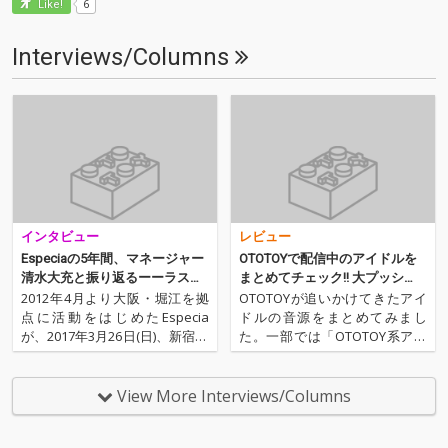
6
Like!
Interviews/Columns
インタビュー
レビュー
Especiaの5年間、マネージャー
OTOTOYで配信中のアイドルを
清水大充と振り返るーーラス
まとめてチェック!! 大プッシ
ト・ライヴは3月26日(日)、新宿
ュ・アーティストをアーカイヴ
2012年4月より大阪・堀江を拠
OTOTOYが追いかけてきたアイ
BLAZEにて
しました
点に活動をはじめたEspecia
ドルの音源をまとめてみまし
が、2017年3月26日(日)、新宿BL
た。一部では「OTOTOY系アイ
AZEのワンマン・ライヴをもっ
ドル」なんて呼ばれることもあ
て解散する。サウンド・プロデ
りますが、強烈な個性と芯のあ
ューサーSchtein & Longerこと
るアイドルたちばかり。そし
View More Interviews/Columns
横山佑輝の作る、80年代後半の
て、どれも楽曲が素晴らしいも
バブル期をテーマにし…
のばかりです。アイドルのハイ