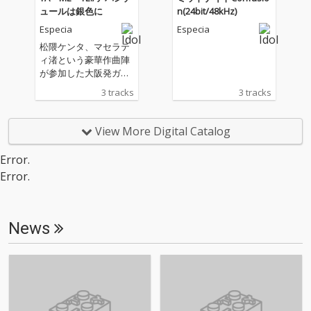
A作詞作曲/オリコンデ
ュールは銀色に
n(24bit/48kHz)
イリー19位)、「YA・M
Especia
Especia
E・TE! /アバンチュール
は銀色に」(松隈ケンタ
松隈ケンタ、マセラテ
作詞作曲/オリコンデイ
ィ渚という豪華作曲陣
リー9位)の収録曲をリ
が参加した大阪発ガー
ミックスor再録Verで
ルズ・グループEspeci
3 tracks
3 tracks
収録。 さらにEsepecia
aの両A面シングル。
に関わる新進気鋭の作
曲陣による新曲を9曲+I
View More Digital Catalog
ntro/Outro/Interlude
入りの大盛り合計16曲!
Error.
Error.
News