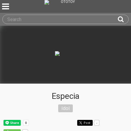
Especia
Idol
Post
-