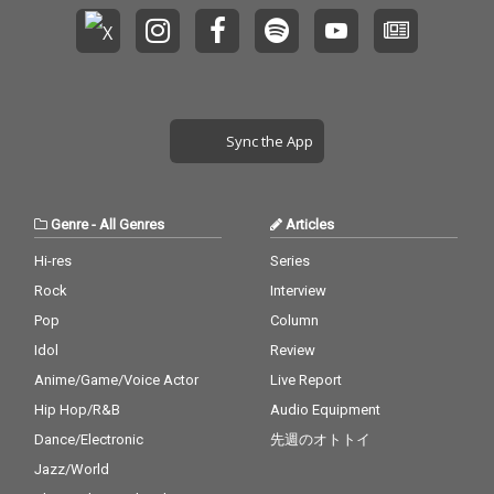
Sync the App
Genre
-
All Genres
Articles
Hi-res
Series
Rock
Interview
Pop
Column
Idol
Review
Anime/Game/Voice Actor
Live Report
Hip Hop/R&B
Audio Equipment
Dance/Electronic
先週のオトトイ
Jazz/World