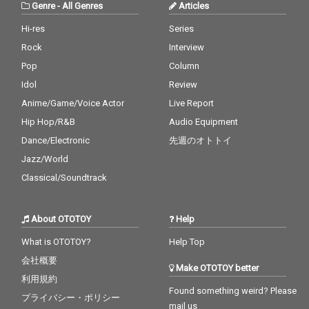
Genre
-
All Genres
Articles
Hi-res
Series
Rock
Interview
Pop
Column
Idol
Review
Anime/Game/Voice Actor
Live Report
Hip Hop/R&B
Audio Equipment
Dance/Electronic
先週のオトトイ
Jazz/World
Classical/Soundtrack
About OTOTOY
Help
What is OTOTOY?
Help Top
会社概要
Make OTOTOY better
利用規約
Found something weird? Please
プライバシー・ポリシー
mail us