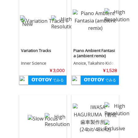
Variation Tracks
Piano Ambient Fantasi
a (ambient remix)
Inner Science
Anoice, Takahiro Kido,
Yuki Murata
¥ 3,000
¥ 1,528
でみる
でみる