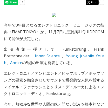
Post
-
今年で3年目となるエレクトロニック・ミュージックの祭
典〈EMAF TOKYO〉が、11月7日に恵比寿LIQUIDROOM
にて開催が決定した。
出演者第一弾として、Funkstörung、Frank
Bretschneider、
Inner Science
、
Young Juvenile Yout
h
、
Anoice
の5組の出演を発表している。
エレクトロニカ／アンビエント／ヒップホップ／ポップソ
ングの要素を融合させたサウンドで爆発的な人気を博する
マイケル・ファケッシュとクリス・デ・ルーカによるエレ
クトロニック・デュオ、Funkstörung。
今年、無秩序な世界や人間の絶え間ない試みを根本的なア