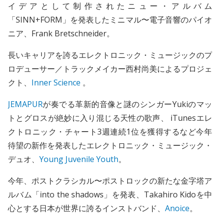
イデアとして制作されたニュー・アルバム
「SINN+FORM」を発表したミニマル〜電子音響のパイオ
ニア、Frank Bretschneider。
長いキャリアを誇るエレクトロニック・ミュージックのプ
ロデューサー／トラックメイカー西村尚美によるプロジェ
クト、
Inner Science
。
JEMAPUR
が奏でる革新的音像と謎のシンガーYukiのマッ
トとグロスが絶妙に入り混じる天性の歌声、 iTunesエレ
クトロニック・チャート3週連続1位を獲得するなど今年
待望の新作を発表したエレクトロニック・ミュージック・
デュオ、
Young Juvenile Youth
。
今年、ポストクラシカル〜ポストロックの新たな金字塔ア
ルバム「into the shadows」を発表、Takahiro Kidoを中
心とする日本が世界に誇るインストバンド、
Anoice
。