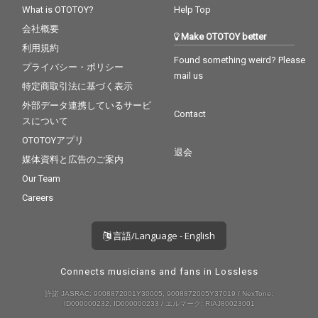
What is OTOTOY?
Help Top
会社概要
Make OTOTOY better
利用規約
Found something weird? Please
プライバシー・ポリシー
mail us
特定商取引法に基づく表示
外部データ連携しているサービ
Contact
スについて
OTOTOYアプリ
退会
媒体資料と広告のご案内
Our Team
Careers
言語/Language - English
Connects musicians and fans in Lossless
許諾 JASRAC: 9008872001Y30005, 9008872005Y37019 / NexTone:
ID000000232, ID000000233 / エルマーク: RIAJ80023001