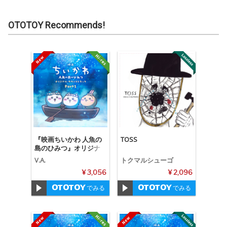
OTOTOY Recommends!
『映画ちいかわ 人魚の
TOSS
島のひみつ』オリジナ
ル・サウンドトラック P
V.A.
トクマルシューゴ
art1
¥ 3,056
¥ 2,096
でみる
でみる