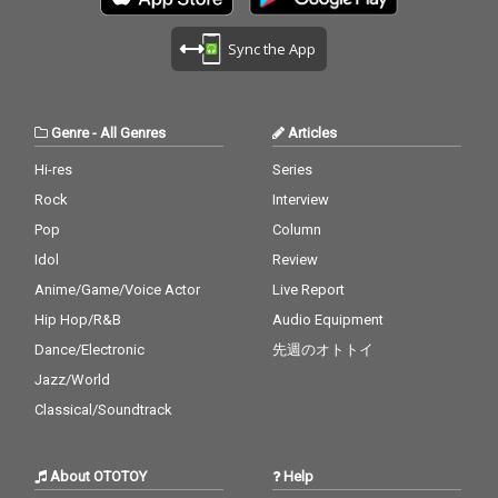
Sync the App
Genre
-
All Genres
Articles
Hi-res
Series
Rock
Interview
Pop
Column
Idol
Review
Anime/Game/Voice Actor
Live Report
Hip Hop/R&B
Audio Equipment
Dance/Electronic
先週のオトトイ
Jazz/World
Classical/Soundtrack
About OTOTOY
Help