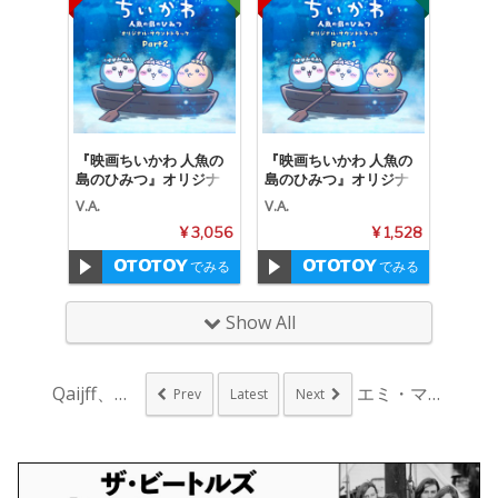
『映画ちいかわ 人魚の
『映画ちいかわ 人魚の
島のひみつ』オリジナ
島のひみつ』オリジナ
ル・サウンドトラック P
ル・サウンドトラック P
V.A.
V.A.
art2
art1
¥ 3,056
¥ 1,528
でみる
でみる
Show All
Qaijff、名古屋...
エミ・マイヤーと永井...
Prev
Latest
Next