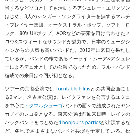
当するなどソロとしても活動するアシュレー・エリクソン
はじめ、3人のシンガー・ソングライターを擁するマルチ
・プレイヤー集団。オーケストラル・ポップ、ソフト・ロ
ック、80's UKポップ、AORなどの要素を溶け合わせたメ
ロウ&スウィートなサウンドが魅力で、日本のミュージシ
ャンからの人気も高いバンドだ。2012年に来日を果たし
ているが、バンドの核であるイーライ・ムーア&アシュレ
ーによるデュオとしての公演であったため、フル・バンド
編成での来日は今回が初となる。
ツアーの京都公演では
Turntable Films
との共同企画によ
る2マン、名古屋公演は、レイクファンを公言するユミコ
を中心に
トクマルシューゴ
バンドの面々で結成されたヤン
カノイのレコ発となる。東京公演は前回来日時、レイクの
バックバンドをつとめた
4 bonjour’s parties
が出演するな
ど、各地でさまざまなバンドと共演を予定している。松