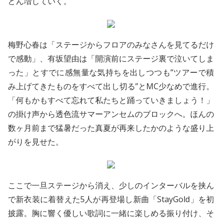
どん増していく。
梅野心春は「ステージからフロアのみなさんを見てるだけ
で感動」、有坂望由は「開演前にステージ裏で泣いてしま
った」とすでに感無量な気持ちを出しつつも”ツアーで積
み上げてきたものをすべて出し切る”とMC少なめで進行。
「何もかもすべて忘れて私たちと踊っていきましょう！」
の掛け声から透色流サマーアンセムのブロックへ。ほんの
数ヶ月前まで猛暑だった真夏が再来したかのような盛り上
がりを見せた。
ここで一旦ステージから消え、少しのインターバルを挟ん
で新衣装に着替えた5人が再登場し新曲「StayGold」を初
披露。胸に響く優しい歌詞に一緒に楽しめる振り付け、そ