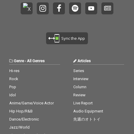
Sync the App
Genre
-
All Genres
Articles
Hi-res
Series
Rock
Interview
Pop
Column
Idol
Review
Anime/Game/Voice Actor
Live Report
Hip Hop/R&B
Audio Equipment
Dance/Electronic
先週のオトトイ
Jazz/World