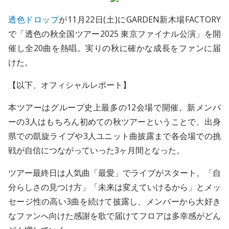
透色ドロップ
が11月22日(土)にGARDEN新木場FACTORY
で「透色の秋全国ツアー2025 東京ファイナル公演」を開
催し全20曲を熱唱。実りの秋に確かな成長をファンに届
けた。
【以下、オフィシャルレポート】
本ツアーはグループ史上最多の12会場で開催。新メンバ
ーの3人はもちろん初めての秋ツアーということで、出身
県での凱旋ライブや3人ユニット曲披露まで各会場での挑
戦が自信につながっていった3ヶ月間となった。
ツアー最終日は人気曲「最愛」でライブがスタート。「自
分らしさの見つけ方」「未来は変えていけるから」とメッ
セージ性の高い3曲を続けて披露し、メンバーから大好き
なファンへ向けた感謝を歌で届けてフロアは多幸感がどん