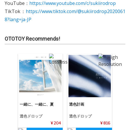
YouTube：
https://www.youtube.com/c/sukiirodrop
TikTok：
https://www.tiktok.com/@sukiirodrop2020061
8?lang=ja-JP
OTOTOY Recommends!
一緒に、一緒に、夏
透色計画
透色ドロップ
透色ドロップ
¥ 204
¥ 816