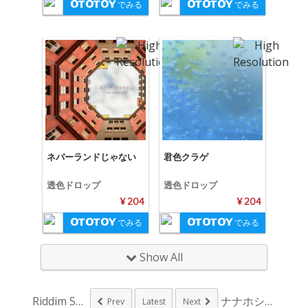
でみる
でみる
ネバーランドじゃない
君色クラゲ
透色ドロップ
透色ドロップ
¥ 204
¥ 204
でみる
でみる
Show All
Riddim Sau...
ナナホシ管弦楽団、ボ...
Prev
Latest
Next