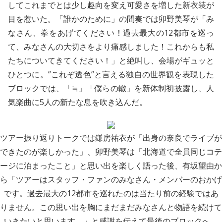
してこれまでとは少し趣向を変え可愛さを増した新衣装が
目を惹いた。「誰かのために」の間奏では卯野美琴が「み
なさん、拳をあげてください！過去最大の12都市を巡っ
て、みなさんの大切さをより痛感しました！これからも私
たちについてきてください！」と絶叫し、会場がギュッと
ひとつに。”これぞ透色”と言える独自の世界観を表現した
ブロックでは、「≒」「僕らの轍」を新体制初披露し、人
気楽曲に5人の新たな息を吹き込んだ。
ツアー振り返りトークでは鎌房祐衣が「出身の奈良でライブが
できたのが楽しかった」、卯野美琴は「北海道で全員同じコテ
ージに泊まったこと」と思い出を楽しく語った後、有坂望由か
ら「ツアーはスタッフ・ファンのみなさん・メンバーのおかげ
です。過去最大の12都市を巡れたのは当たり前の経験ではあ
りません。この思い出を胸にまだまだみなさんと物語を続けて
いきたいと思います。」と感謝を伝えて最後のブロックへ。