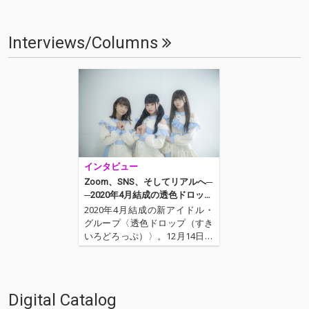
Interviews/Columns
インタビュー
Zoom、SNS、そしてリアルへ─
─2020年4月結成の透色ドロッ
プ、OTOTOY初インタヴュー
2020年4月結成の新アイドル・
グループ〈透色ドロップ（すき
いろどろっぷ）〉。12月14日に
2ndEP「透色学概論」を配信リ
リース、現在は2ndEPと同名の
ツアーを開催し、ラストの東京
公演を残すのみのグループから
Digital Catalog
3名をお招きしてOTOTOY初イン