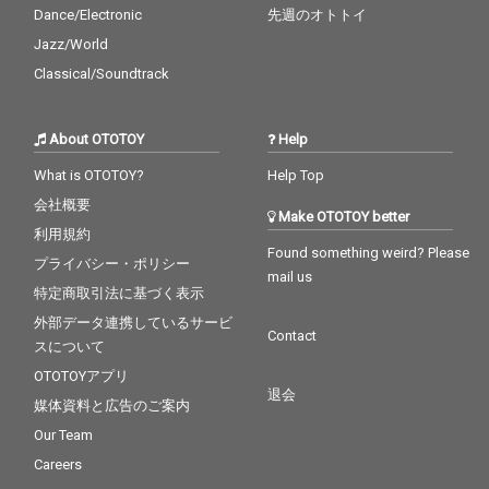
Dance/Electronic
先週のオトトイ
Jazz/World
Classical/Soundtrack
About OTOTOY
Help
What is OTOTOY?
Help Top
会社概要
Make OTOTOY better
利用規約
Found something weird? Please
プライバシー・ポリシー
mail us
特定商取引法に基づく表示
外部データ連携しているサービ
Contact
スについて
OTOTOYアプリ
退会
媒体資料と広告のご案内
Our Team
Careers