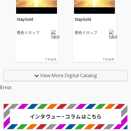
StayGold
StayGold
透色ドロップ
透色ドロップ
1 track
1 track
View More Digital Catalog
Error.