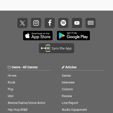
Sync the App
Genre
-
All Genres
Articles
Hi-res
Series
Rock
Interview
Pop
Column
Idol
Review
Anime/Game/Voice Actor
Live Report
Hip Hop/R&B
Audio Equipment