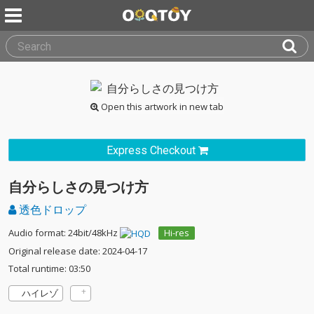
Open this artwork in new tab
Express Checkout
自分らしさの見つけ方
透色ドロップ
Audio format: 24bit/48kHz
Hi-res
Original release date: 2024-04-17
Total runtime: 03:50
ハイレゾ