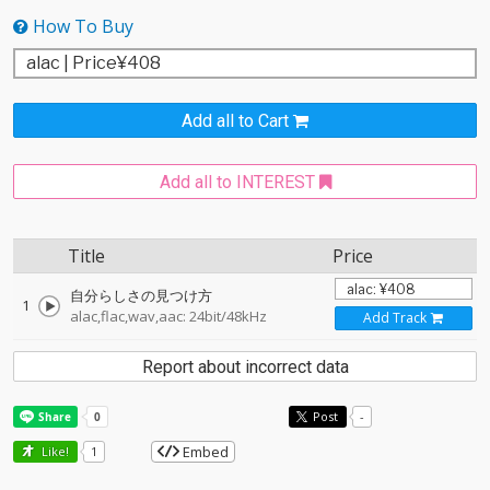
How To Buy
Add all to Cart
Add all to INTEREST
Title
Price
自分らしさの見つけ方
1
alac,flac,wav,aac: 24bit/48kHz
Add Track
Report about incorrect data
Post
-
Embed
Like!
1