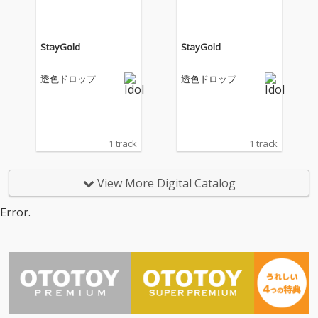
StayGold
StayGold
透色ドロップ
透色ドロップ
1 track
1 track
View More Digital Catalog
Error.