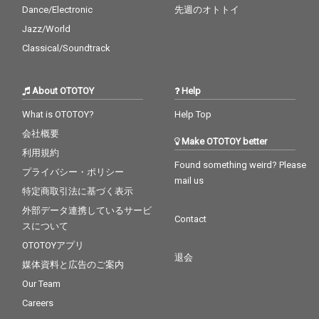
Dance/Electronic
先週のオトトイ
Jazz/World
Classical/Soundtrack
About OTOTOY
Help
What is OTOTOY?
Help Top
会社概要
Make OTOTOY better
利用規約
Found something weird? Please
プライバシー・ポリシー
mail us
特定商取引法に基づく表示
外部データ連携しているサービ
Contact
スについて
OTOTOYアプリ
退会
媒体資料と広告のご案内
Our Team
Careers