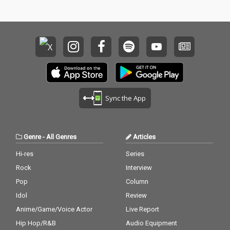
Sync the App
Genre
-
All Genres
Articles
Hi-res
Series
Rock
Interview
Pop
Column
Idol
Review
Anime/Game/Voice Actor
Live Report
Hip Hop/R&B
Audio Equipment