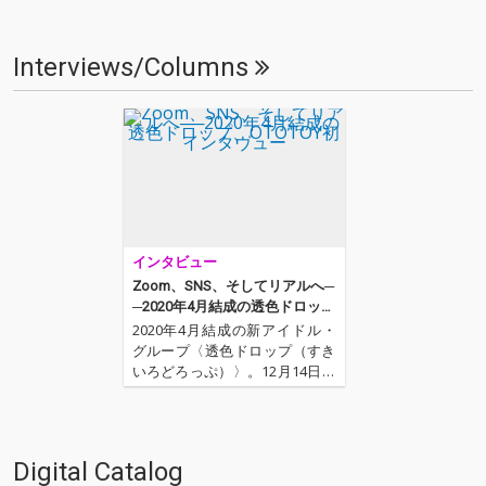
Interviews/Columns
インタビュー
Zoom、SNS、そしてリアルへ─
─2020年4月結成の透色ドロッ
プ、OTOTOY初インタヴュー
2020年4月結成の新アイドル・
グループ〈透色ドロップ（すき
いろどろっぷ）〉。12月14日に
2ndEP「透色学概論」を配信リ
リース、現在は2ndEPと同名の
ツアーを開催し、ラストの東京
公演を残すのみのグループから
Digital Catalog
3名をお招きしてOTOTOY初イン