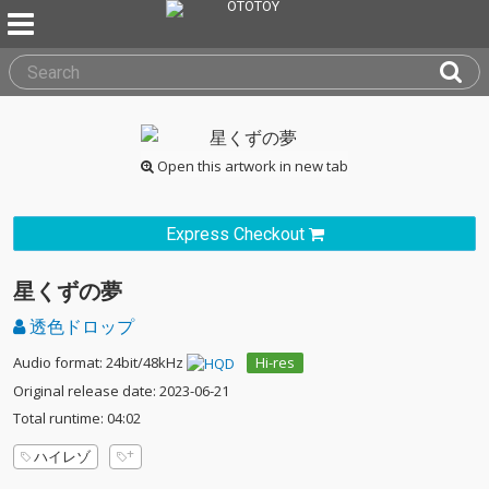
Open this artwork in new tab
Express Checkout
星くずの夢
透色ドロップ
Audio format: 24bit/48kHz
Hi-res
Original release date: 2023-06-21
Total runtime: 04:02
ハイレゾ