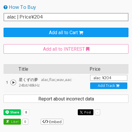
How To Buy
Add all to Cart
Add all to INTEREST
Title
Price
星くずの夢
alac,flac,wav,aac:
1
24bit/48kHz
Add Track
Report about incorrect data
Post
-
Embed
Like!
0