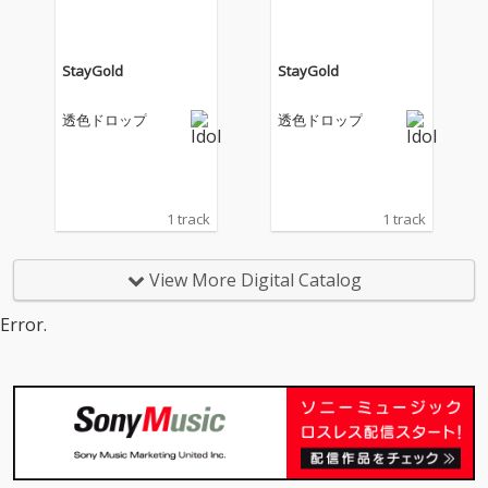
StayGold
StayGold
透色ドロップ
透色ドロップ
1 track
1 track
View More Digital Catalog
Error.