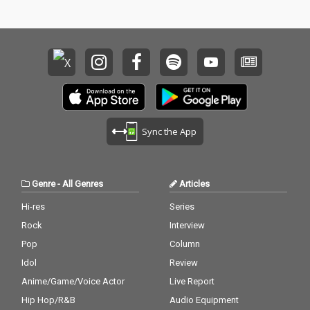
Sync the App
Genre
-
All Genres
Articles
Hi-res
Series
Rock
Interview
Pop
Column
Idol
Review
Anime/Game/Voice Actor
Live Report
Hip Hop/R&B
Audio Equipment