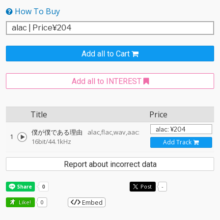
How To Buy
Add all to Cart
Add all to INTEREST
Title
Price
僕が僕である理由
alac,flac,wav,aac:
1
16bit/44.1kHz
Add Track
Report about incorrect data
Post
-
Embed
Like!
0