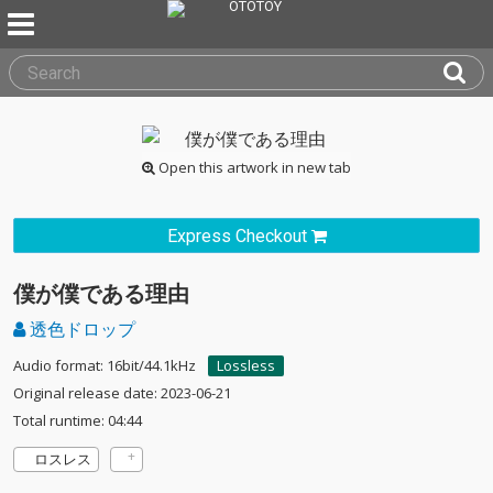
Open this artwork in new tab
Express Checkout
僕が僕である理由
透色ドロップ
Audio format: 16bit/44.1kHz
Lossless
Original release date: 2023-06-21
Total runtime: 04:44
ロスレス