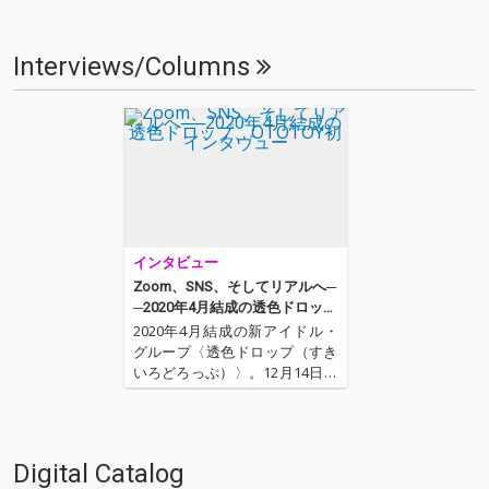
Interviews/Columns
インタビュー
Zoom、SNS、そしてリアルへ─
─2020年4月結成の透色ドロッ
プ、OTOTOY初インタヴュー
2020年4月結成の新アイドル・
グループ〈透色ドロップ（すき
いろどろっぷ）〉。12月14日に
2ndEP「透色学概論」を配信リ
リース、現在は2ndEPと同名の
ツアーを開催し、ラストの東京
公演を残すのみのグループから
Digital Catalog
3名をお招きしてOTOTOY初イン