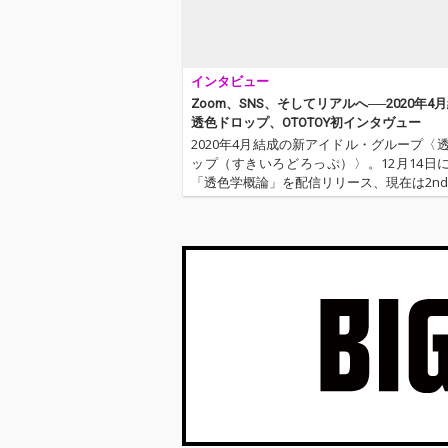
インタビュー
Zoom、SNS、そしてリアルへ──2020年4
透色ドロップ、OTOTOY初インタヴュー
2020年4月結成の新アイドル・グループ〈
ップ（すきいろどろっぷ）〉。12月14日に2
「透色学概論」を配信リリース、現在は2nd
名のツアーを開催し、ラストの東京公演
みのグループから3名をお招きしてOTOTO
タヴューを…