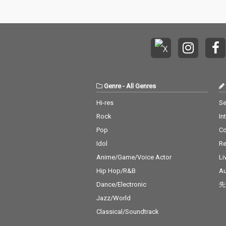
Genre
-
All Genres
Hi-res
Se
Rock
In
Pop
C
Idol
Re
Anime/Game/Voice Actor
Li
Hip Hop/R&B
Au
Dance/Electronic
先
Jazz/World
Classical/Soundtrack