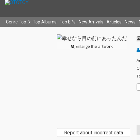
Genre Top
Top Albums
Top EPs
New Arrivals
Articles
News
Enlarge the artwork
A
O
T
Report about incorrect data