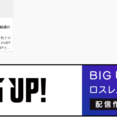
月結成の
透色ドロ
ndEP
EPと同
を残すの
Y初イン