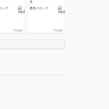
ス
ロップ
透色ドロップ
1 track
1 track