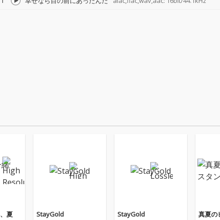
1
幸せなら目の前にあったんだ
alac,flac,wav,aac: 16bit/44.1kHz
、夏
StayGold
StayGold
真夏の