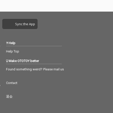
Sync the App
Help
Help Top
Make OTOTOY better
Found something weird? Please mail us
Contact
つ
退会