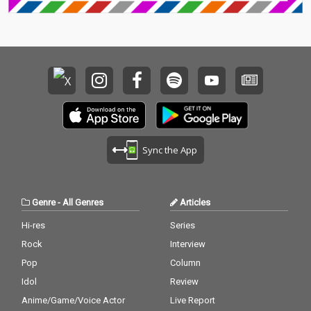
Sync the App
Genre
-
All Genres
Articles
Hi-res
Series
Rock
Interview
Pop
Column
Idol
Review
Anime/Game/Voice Actor
Live Report