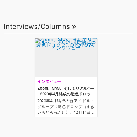
Interviews/Columns
インタビュー
Zoom、SNS、そしてリアルへ─
─2020年4月結成の透色ドロッ
プ、OTOTOY初インタヴュー
2020年4月結成の新アイドル・
グループ〈透色ドロップ（すき
いろどろっぷ）〉。12月14日に
2ndEP「透色学概論」を配信リ
リース、現在は2ndEPと同名の
ツアーを開催し、ラストの東京
公演を残すのみのグループから