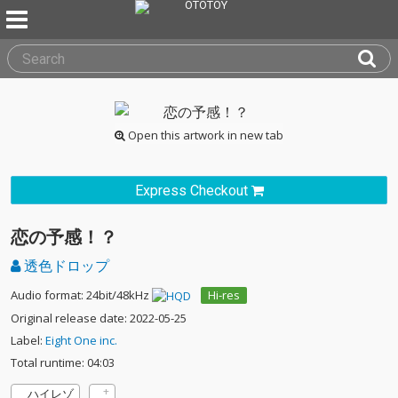
Open this artwork in new tab
Express Checkout
恋の予感！？
透色ドロップ
Audio format: 24bit/48kHz
Hi-res
Original release date: 2022-05-25
Label:
Eight One inc.
Total runtime: 04:03
ハイレゾ