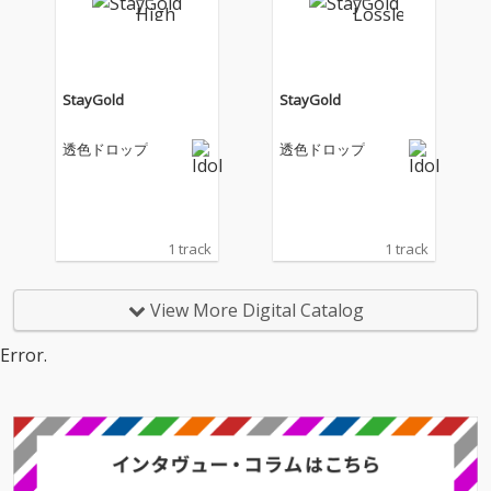
StayGold
StayGold
透色ドロップ
透色ドロップ
1 track
1 track
View More Digital Catalog
Error.