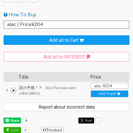
How To Buy
Add all to Cart
Add all to INTEREST
Title
Price
恋の予感！？
alac,flac,wav,aac:
1
24bit/48kHz
Add Track
Report about incorrect data
Post
-
Embed
Like!
0