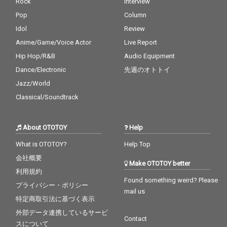
Rock
Interview
Pop
Column
Idol
Review
Anime/Game/Voice Actor
Live Report
Hip Hop/R&B
Audio Equipment
Dance/Electronic
先週のオトトイ
Jazz/World
Classical/Soundtrack
About OTOTOY
Help
What is OTOTOY?
Help Top
会社概要
Make OTOTOY better
利用規約
Found something weird? Please
プライバシー・ポリシー
mail us
特定商取引法に基づく表示
外部データ連携しているサービ
Contact
スについて