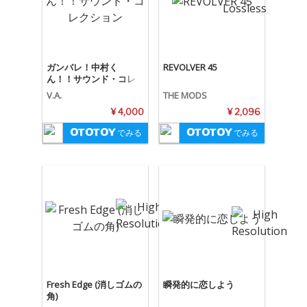
ガンバレ！中村く
REVOLVER 45
ん！！サウンド・コレ
クション
V.A.
THE MODS
¥ 4,000
¥ 2,096
でみる
でみる
Fresh Edge (消しゴムの
瞬発的に恋しよう
角)