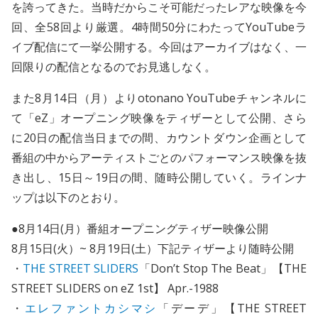
を誇ってきた。当時だからこそ可能だったレアな映像を今
回、全58回より厳選。4時間50分にわたってYouTubeラ
イブ配信にて一挙公開する。今回はアーカイブはなく、一
回限りの配信となるのでお見逃しなく。
また8月14日（月）よりotonano YouTubeチャンネルに
て「eZ」オープニング映像をティザーとして公開、さら
に20日の配信当日までの間、カウントダウン企画として
番組の中からアーティストごとのパフォーマンス映像を抜
き出し、15日～19日の間、随時公開していく。ラインナ
ップは以下のとおり。
●8月14日(月）番組オープニングティザー映像公開
8月15日(火）~ 8月19日(土）下記ティザーより随時公開
・
THE STREET SLIDERS
「Don’t Stop The Beat」【THE
STREET SLIDERS on eZ 1st】 Apr.-1988
・
エレファントカシマシ
「デーデ」【THE STREET