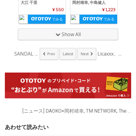
大江 千里
岡村靖幸, 中島健人
¥ 550
¥ 1,223
でみる
でみる
Show All
SANDAL TEL...
Licaxxx、4年...
Prev
Latest
Next
[ニュース] DAOKO×岡村靖幸, TM NETWORK, The Street Sliders, エレファントカシマシ, 大江 千里, 岡村靖幸, 岡村靖幸w小出祐介, 岡村靖幸さらにライムスター, 遊佐未森
あわせて読みたい