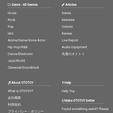
Genre
-
All Genres
Articles
Hi-res
Series
Rock
Interview
Pop
Column
Idol
Review
Anime/Game/Voice Actor
Live Report
Hip Hop/R&B
Audio Equipment
Dance/Electronic
先週のオトトイ
Jazz/World
Classical/Soundtrack
About OTOTOY
Help
What is OTOTOY?
Help Top
会社概要
Make OTOTOY better
利用規約
Found something weird? Please
プライバシー・ポリシー