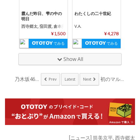
霞んだ昨日、雫の中の
わたくしの二十世紀
明日
西寺郷太, 窪田渡, 倉本美
V.A.
津留
¥ 1,500
¥ 4,278
でみる
でみる
Show All
乃木坂46 『僕は僕...
初のマルチアングル映...
Prev
Latest
Next
[ニュース] 筒美京平, 西寺郷太