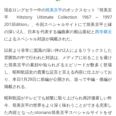
現在ロングセラー中の
筒美京平
のボックスセット『筒美京
平 Hitstory Ultimate Collection 1967～1997
2013Edition』、今回スペシャルサイトにて筒美京平と縁
の深い2人、日本を代表する編曲家の船山基紀と
西寺郷太
によるスペシャル対談が掲載された。
以前より非常に面識の深い仲の2人によるリラックスした
雰囲気の中で行われた対談は、メディアに出ることを避け
た筒美京平の素顔や知られざるエピソードが数多く登場
し、昭和歌謡史の貴重な証言と言える内容に仕上がってお
り、本日1月29日に前編が公開され、追って中編・後編が
掲載される。
昭和歌謡がテレビでも頻繁に取り上げられ再評価著しい昨
今、筒美京平の世界をより深く味わうことができる充実し
た内容となったotonano筒美京平スペシャルサイトをぜ