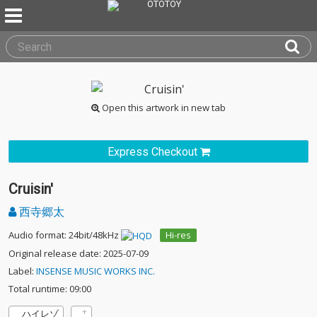
Open this artwork in new tab
Express Checkout
Cruisin'
西寺郷太
Audio format: 24bit/48kHz
Hi-res
Original release date: 2025-07-09
Label:
INSENSE MUSIC WORKS INC.
Total runtime: 09:00
ハイレゾ