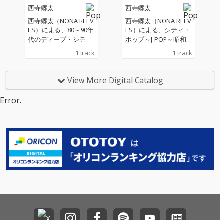
つけた、日本のポッ
（松任谷由実）という
西寺郷太
西寺郷太
プ・ミュージックへの
日本のポップ・ミュー
愛とオマージュを込め
ジック史の筆頭に名を
西寺郷太（NONA REEV
西寺郷太（NONA REEV
た傑作カヴァー・アル
刻むタッグによる作品
ES）による、80～90年
ES）による、シティ・
バム！ 本作では西寺自
の、西寺郷太によるカ
代のディープ・シティ
ポップ～J-POP～昭和
身が直接薫陶を仰いだ
ヴァーは、プロデュー
ポップ＝歌謡曲／ニュ
歌謡をディープに掘り
1 track
1 track
筒美京平、湯川れい
サーでもある大樋ゆう
ー・ミュージックに向
下げた新たなカバーア
子、そして「ポップス
大のピアノに、ヒック
き合った「人間味溢れ
ルバム・プロジェクト
研究と実践」の姿勢に
スヴィルの真城めぐみ
る」カヴァー・アルバ
が始動！第２弾シング
View More Digital Catalog
深いリスペクトを捧げ
を迎えた密室的に研ぎ
ム『Human』が完成！
ルは、オフコースの19
る大瀧詠一の作品をは
澄まされたアコーステ
2/18（水）発売アルバ
80年の大ヒット「Yes-
Error.
じめ、これまでにない
ィック・カヴァー。原
ムからの先行シングル
No」のカバー。 選曲
広いジャンルを横断す
曲の持つ不思議な浮遊
第３弾は、薬師丸ひろ
にこだわり抜いて制作
る感覚で選曲・制作が
感と緊張感を、冨田謙
子の大ヒット・ナンバ
されるカバーアルバム
行われた。 NONA REE
が没入感に満ちたミッ
ー「Woman “Wの悲
『HUMAN』(2026/2月
VESとして二度にわた
クスでまとめあげた、
劇”より 」。 作詞：松
発売予定）から、「熱
る中国ツアー、そして
傑作カヴァーとなっ
本隆、作曲：呉田軽穂
き心に」（オリジナ
ソロでの台湾公演——
た。
（松任谷由実）という
ル：小林旭）に続くリ
アジア各地での成功体
日本のポップ・ミュー
スペクトと愛に溢れた
験を経て、西寺郷太が
ジック史の筆頭に名を
リリース！
あらためて見つめ直し
刻むタッグによる作品
た日本のポップ・ミュ
の、西寺郷太によるカ
ージック。その魅力を
ヴァーは、プロデュー
濃密に真空パックし
サーでもある大樋ゆう