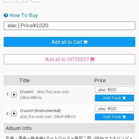
How To Buy
Add all to Cart
Add all to INTEREST
Title
Price
Cruisin'
alac,flac,wav,aac:
1
24bit/48kHz
Add Track
Cruisin’ (Instrumental)
2
alac,flac,wav,aac: 24bit/48kHz
Add Track
Album Info
監修・選曲＝橋本徹×アートワーク＝藤田二郎（FJD)×マスタリング＝