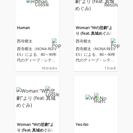
Human
Woman “Wの悲劇”よ
り (feat. 真城めぐみ)
西寺郷太
西寺郷太
西寺郷太（NONA REEV
西寺郷太（NONA REEV
ES）による、80～90年
ES）による、80～90年
代のディープ・シティ
代のディープ・シティ
ポップ＝歌謡曲／ニュ
ポップ＝歌謡曲／ニュ
16 tracks
1 track
ー・ミュージックに向
ー・ミュージックに向
き合った 「人間味溢れ
き合った「人間味溢れ
る」カヴァー・アルバ
る」カヴァー・アルバ
ム『Human』が完成！
ム『Human』が完成！
テレビやラジオ、テレ
2/18（水）発売アルバ
ビアニメ、スナック、
ムからの先行シングル
カラオケなど、 昭和と
第３弾は、薬師丸ひろ
平成のはざまに街中へ
子の大ヒット・ナンバ
降り注いだ名曲たち。
ー「Woman “Wの悲
ノスタルジアを追い求
劇”より 」。 作詞：松
Woman “Wの悲劇”よ
Yes-No
める先にこそ未来を見
本隆、作曲：呉田軽穂
り (feat. 真城めぐみ)