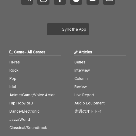
た、究極の8曲が完
大のピアノに、ヒック
成。 1980年という「新
スヴィルの真城めぐみ
しい時代の始まり」か
を迎えた密室的に研ぎ
ら生まれた日本の音楽
澄まされたアコーステ
を、リアルタイムで浴
ィック・カヴァー。原
Sync the App
びて育った1973年生ま
曲の持つ不思議な浮遊
れの視点で現在へとア
感と緊張感を、冨田謙
ップデート。オリジナ
が没入感に満ちたミッ
ルへの深い愛情に満ち
クスでまとめあげた、
Genre
-
All Genres
Articles
たサウンドとヴォーカ
傑作カヴァーとなっ
ルで、モダンかつフレ
た。
Hi-res
Series
ッシュに再定義してい
Rock
Interview
る。 プロデュースは、
西寺郷太が長年信頼を
Pop
Column
寄せる冨田謙、山形知
Idol
Review
也、そして若き才能・
大樋ゆう大を迎えて制
Anime/Game/Voice Actor
Live Report
作。 M-5「Woman“W
Hip Hop/R&B
Audio Equipment
の悲劇”より」では、N
Dance/Electronic
先週のオトトイ
ONA REEVESの作品や
ライヴで長くタッグを
Jazz/World
組んできたヒックスヴ
Classical/Soundtrack
ィルのヴォーカル、真
城めぐみとのデュエッ