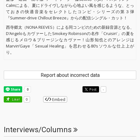
Calmによる、夏にドライヴしながら心地よい風を感じるような、とっ
ておきの快適音楽をセレクトしたコンピ・シリーズの第３弾
『Summer-drive Chillout Breeze』からの配信シングル・カット！
西寺郷太（NONA REEVES）による同コンピのための新録音源となる、
D‘AngeloもカヴァーしたSmokey Robinsonの名作「Cruisin’」の夏を
感じるメロウ＆ブリージンなカヴァー！山形知也とのアレンジは
Marvin’Gaye「Sexual Healing」を思わせる80’sソウルな仕上上が
り。
Report about incorrect data
Post
-
Embed
Like!
0
Interviews/Columns