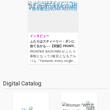
インタビュー
ふたりはスティーリー・ダンに
似てるかも──【対談】FRONTIE
R BACKYARD × 西寺郷太(NONA
FRONTIER BACKYARDがふたり
REEVES)
体制となって2枚目となるアル
バム『Fantastic every single d
ay』をリリース!! 今作でも前作
からの流れを踏襲したファンク
でかつポップ、そしてアッパー
な楽曲が並んだ強力作。しかも
Digital Catalog
今作ではゲスト…