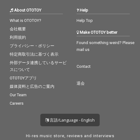
トも実現している。 マ
About OTOTOY
Help
スタリングは、バレア
リック/アンビエントの
What is OTOTOY?
Help Top
鬼才Calmが担当。最高
の音像を完成した。 ジ
会社概要
Make OTOTOY better
ャケット・デザイン
利用規約
は、YouTube「西寺郷
Found something weird? Please
プライバシー・ポリシー
太チャンネル NGC」の
mail us
プロデューサーである
特定商取引法に基づく表示
福見敬太が担当。地
外部データ連携しているサービ
元・三軒茶屋の理容室
Contact
スについて
で、いつものように髪
を切る西寺郷太の姿を
OTOTOYアプリ
切り取り、その“人間味
退会
媒体資料と広告のご案内
＝Human”な感覚をビ
ジュアル面でも鮮やか
Our Team
に表現。
Careers
言語/Language - English
Hi-res music store, reviews and interviews