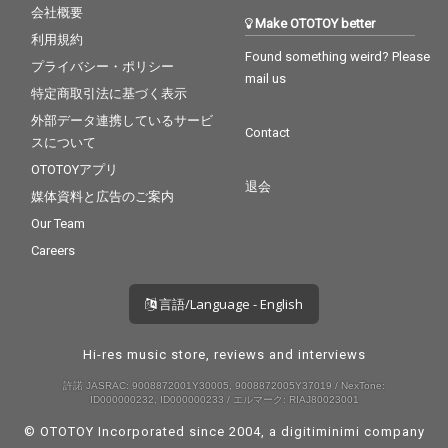
の音像を完成した。 ジ
会社概要
Make OTOTOY better
ャケット・デザイン
利用規約
は、YouTube「西寺郷
Found something weird? Please
プライバシー・ポリシー
太チャンネル NGC」の
mail us
プロデューサーである
特定商取引法に基づく表示
福見敬太が担当。地
外部データ連携しているサービ
元・三軒茶屋の理容室
Contact
スについて
で、いつものように髪
を切る西寺郷太の姿を
OTOTOYアプリ
切り取り、その“人間味
退会
媒体資料と広告のご案内
＝Human”な感覚をビ
ジュアル面でも鮮やか
Our Team
に表現。
Careers
言語/Language - English
Hi-res music store, reviews and interviews
許諾 JASRAC: 9008872001Y30005, 9008872005Y37019 / NexTone:
ID000000232, ID000000233 / エルマーク: RIAJ80023001
© OTOTOY Incorporated since 2004, a
digitiminimi
company