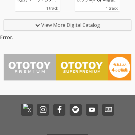
身が直接薫陶を仰いだ
ヴァーは、プロデュー
ポップ＝歌謡曲／ニュ
歌謡をディープに掘り
1 track
1 track
筒美京平、湯川れい
サーでもある大樋ゆう
ー・ミュージックに向
下げた新たなカバーア
子、そして「ポップス
大のピアノに、ヒック
き合った「人間味溢れ
ルバム・プロジェクト
研究と実践」の姿勢に
スヴィルの真城めぐみ
る」カヴァー・アルバ
が始動！第２弾シング
View More Digital Catalog
深いリスペクトを捧げ
を迎えた密室的に研ぎ
ム『Human』が完成！
ルは、オフコースの19
る大瀧詠一の作品をは
澄まされたアコーステ
2/18（水）発売アルバ
80年の大ヒット「Yes-
Error.
じめ、これまでにない
ィック・カヴァー。原
ムからの先行シングル
No」のカバー。 選曲
広いジャンルを横断す
曲の持つ不思議な浮遊
第３弾は、薬師丸ひろ
にこだわり抜いて制作
る感覚で選曲・制作が
感と緊張感を、冨田謙
子の大ヒット・ナンバ
されるカバーアルバム
行われた。 NONA REE
が没入感に満ちたミッ
ー「Woman “Wの悲
『HUMAN』(2026/2月
VESとして二度にわた
クスでまとめあげた、
劇”より 」。 作詞：松
発売予定）から、「熱
る中国ツアー、そして
傑作カヴァーとなっ
本隆、作曲：呉田軽穂
き心に」（オリジナ
ソロでの台湾公演——
た。
（松任谷由実）という
ル：小林旭）に続くリ
アジア各地での成功体
日本のポップ・ミュー
スペクトと愛に溢れた
験を経て、西寺郷太が
ジック史の筆頭に名を
リリース！
あらためて見つめ直し
刻むタッグによる作品
た日本のポップ・ミュ
の、西寺郷太によるカ
ージック。その魅力を
ヴァーは、プロデュー
濃密に真空パックし
サーでもある大樋ゆう
た、究極の8曲が完
大のピアノに、ヒック
成。 1980年という「新
スヴィルの真城めぐみ
しい時代の始まり」か
を迎えた密室的に研ぎ
ら生まれた日本の音楽
澄まされたアコーステ