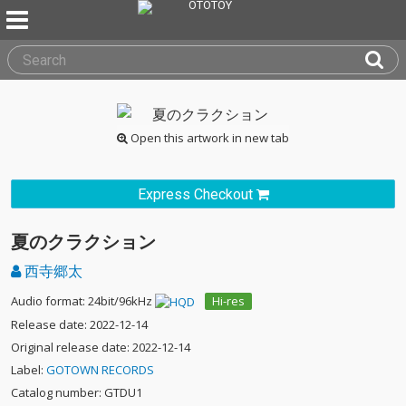
Open this artwork in new tab
Express Checkout
夏のクラクション
西寺郷太
Audio format: 24bit/96kHz
Hi-res
Release date: 2022-12-14
Original release date: 2022-12-14
Label:
GOTOWN RECORDS
Catalog number: GTDU1