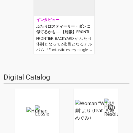
インタビュー
ふたりはスティーリー・ダンに
似てるかも──【対談】FRONTIE
R BACKYARD × 西寺郷太(NONA
FRONTIER BACKYARDがふたり
REEVES)
体制となって2枚目となるアル
バム『Fantastic every single d
ay』をリリース!! 今作でも前作
からの流れを踏襲したファンク
でかつポップ、そしてアッパー
な楽曲が並んだ強力作。しかも
Digital Catalog
今作ではゲスト…