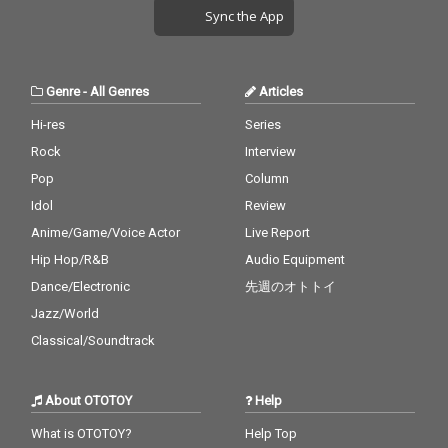
を、リアルタイムで浴
ィック・カヴァー。原
Sync the App
びて育った1973年生ま
曲の持つ不思議な浮遊
れの視点で現在へとア
感と緊張感を、冨田謙
ップデート。オリジナ
が没入感に満ちたミッ
ルへの深い愛情に満ち
クスでまとめあげた、
Genre
-
All Genres
Articles
たサウンドとヴォーカ
傑作カヴァーとなっ
ルで、モダンかつフレ
た。
Hi-res
Series
ッシュに再定義してい
Rock
Interview
る。 プロデュースは、
西寺郷太が長年信頼を
Pop
Column
寄せる冨田謙、山形知
Idol
Review
也、そして若き才能・
大樋ゆう大を迎えて制
Anime/Game/Voice Actor
Live Report
作。 M-5「Woman“W
Hip Hop/R&B
Audio Equipment
の悲劇”より」では、N
Dance/Electronic
先週のオトトイ
ONA REEVESの作品や
ライヴで長くタッグを
Jazz/World
組んできたヒックスヴ
Classical/Soundtrack
ィルのヴォーカル、真
城めぐみとのデュエッ
トも実現している。 マ
About OTOTOY
Help
スタリングは、バレア
リック/アンビエントの
What is OTOTOY?
Help Top
鬼才Calmが担当。最高