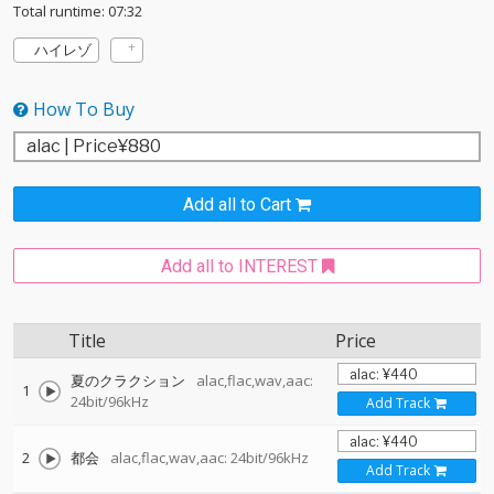
Total runtime: 07:32
ハイレゾ
How To Buy
Add all to Cart
Add all to INTEREST
Title
Price
夏のクラクション
alac,flac,wav,aac:
1
24bit/96kHz
Add Track
2
都会
alac,flac,wav,aac: 24bit/96kHz
Add Track