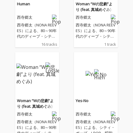
Human
Woman “Wの悲劇”よ
り (feat. 真城めぐみ)
西寺郷太
西寺郷太
西寺郷太（NONA REEV
西寺郷太（NONA REEV
ES）による、80～90年
ES）による、80～90年
代のディープ・シティ
代のディープ・シティ
ポップ＝歌謡曲／ニュ
ポップ＝歌謡曲／ニュ
16 tracks
1 track
ー・ミュージックに向
ー・ミュージックに向
き合った 「人間味溢れ
き合った「人間味溢れ
る」カヴァー・アルバ
る」カヴァー・アルバ
ム『Human』が完成！
ム『Human』が完成！
テレビやラジオ、テレ
2/18（水）発売アルバ
ビアニメ、スナック、
ムからの先行シングル
カラオケなど、 昭和と
第３弾は、薬師丸ひろ
平成のはざまに街中へ
子の大ヒット・ナンバ
降り注いだ名曲たち。
ー「Woman “Wの悲
ノスタルジアを追い求
劇”より 」。 作詞：松
Woman “Wの悲劇”よ
Yes-No
める先にこそ未来を見
本隆、作曲：呉田軽穂
り (feat. 真城めぐみ)
つけた、日本のポッ
（松任谷由実）という
西寺郷太
西寺郷太
プ・ミュージックへの
日本のポップ・ミュー
愛とオマージュを込め
ジック史の筆頭に名を
西寺郷太（NONA REEV
西寺郷太（NONA REEV
た傑作カヴァー・アル
刻むタッグによる作品
ES）による、80～90年
ES）による、シティ・
バム！ 本作では西寺自
の、西寺郷太によるカ
代のディープ・シティ
ポップ～J-POP～昭和