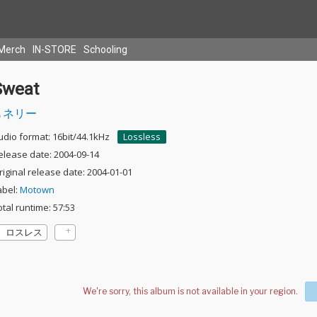
Merch
IN-STORE
Schooling
Sweat
ネリー
udio format: 16bit/44.1kHz
Lossless
elease date: 2004-09-14
riginal release date: 2004-01-01
abel:
Motown
otal runtime: 57:53
ロスレス