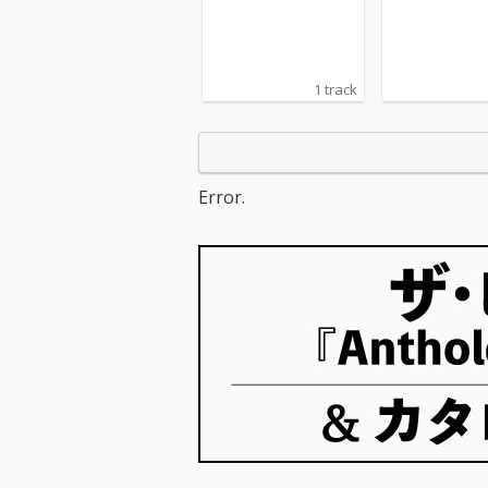
1 track
Error.