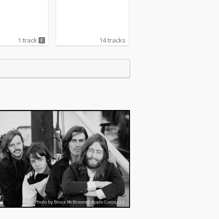
1 track
14 tracks