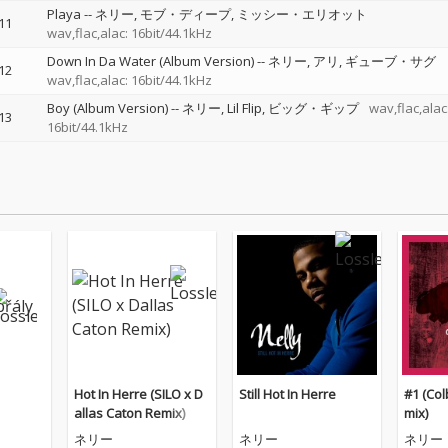
Playa
--
ネリー
モブ・ディープ
ミッシー・エリオット
11
wav,flac,alac: 16bit/44.1kHz
Down In Da Water (Album Version)
--
ネリー
アリ
ギューブ・サグ
12
wav,flac,alac: 16bit/44.1kHz
Boy (Album Version)
--
ネリー
Lil Flip
ビッグ・ギップ
wav,flac,alac
13
16bit/44.1kHz
Hot In Herre (SILO x D
Still Hot In Herre
#1 (Co
allas Caton Remix)
mix)
ネリー
ネリー
ネリー