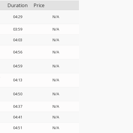
Duration
Price
04:29
N/A
03:59
N/A
04:03
N/A
04:56
N/A
04:59
N/A
レ
04:13
N/A
04:50
N/A
04:37
N/A
04:41
N/A
04:51
N/A