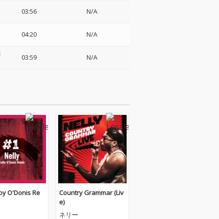
03:56
N/A
04:20
N/A
:
03:59
N/A
lby O'Donis Re
Country Grammar (Liv
e)
ネリー