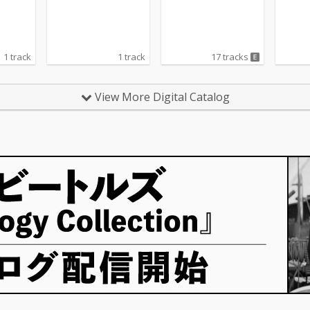
1 track
1 track
17 tracks
View More Digital Catalog