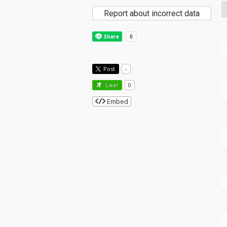
Report about incorrect data
Post
-
Like!
0
Embed