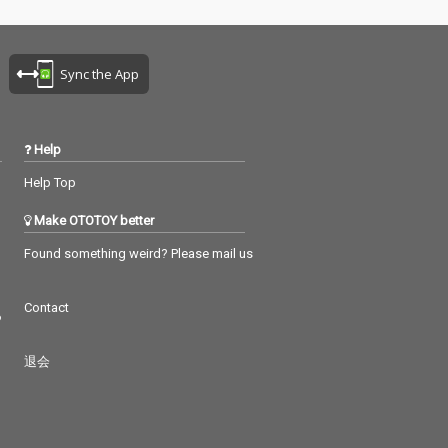
Sync the App
Help
Help Top
Make OTOTOY better
Found something weird? Please mail us
Contact
つ
退会