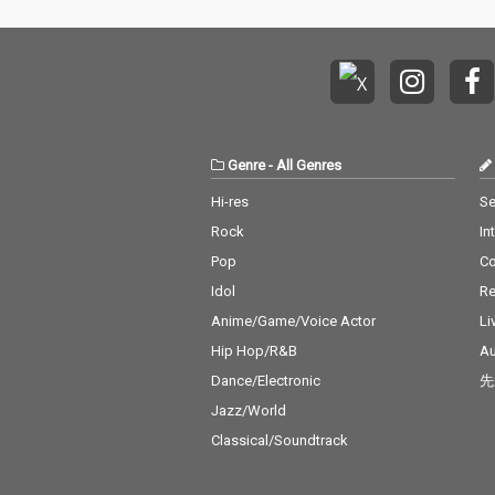
Genre
-
All Genres
Hi-res
Se
Rock
In
Pop
C
Idol
Re
Anime/Game/Voice Actor
Li
Hip Hop/R&B
Au
Dance/Electronic
先
Jazz/World
Classical/Soundtrack