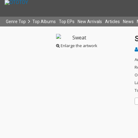
Genre Top
Top Albums
Top EPs
New Arrivals
Articles
News
Enlarge the artwork
A
R
O
L
T