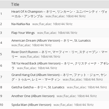
Title
Heart Of A Champion
--
ネリー
リンカーン・ユニバーシティ・ヴォ
1
ーカル・アンサンブル
wav,flac,alac: 16bit/44.1kHz
2
Na-NaNa-Na
wav,flac,alac: 16bit/44.1kHz
3
Flap Your Wings
wav,flac,alac: 16bit/44.1kHz
American Dream (Album Version)
--
ネリー
St. Lunatics
4
wav,flac,alac: 16bit/44.1kHz
River Don't Runnn
--
ネリー
マーフィー・リー
スティーブン・マー
5
リー
wav,flac,alac: 16bit/44.1kHz
Tilt Ya Head Back (Album Version)
--
ネリー
クリスティーナ・アギ
6
ラ
wav,flac,alac: 16bit/44.1kHz
Grand Hang Out (Album Version)
--
ネリー
ファット・ジョー
ヤン
7
グ・トゥルー
レミー・マーティン
wav,flac,alac: 16bit/44.1kHz
8
Getcha Getcha
--
ネリー
St. Lunatics
wav,flac,alac: 16bit/44.1kHz
9
Another One (Album Version)
wav,flac,alac: 16bit/44.1kHz
10
Spida Man (Album Version)
wav,flac,alac: 16bit/44.1kHz