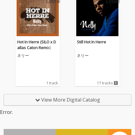
Hot In Herre (SILO x D
Still Hot In Herre
allas Caton Remix)
ネリー
ネリー
1 track
17 tracks
View More Digital Catalog
Error.