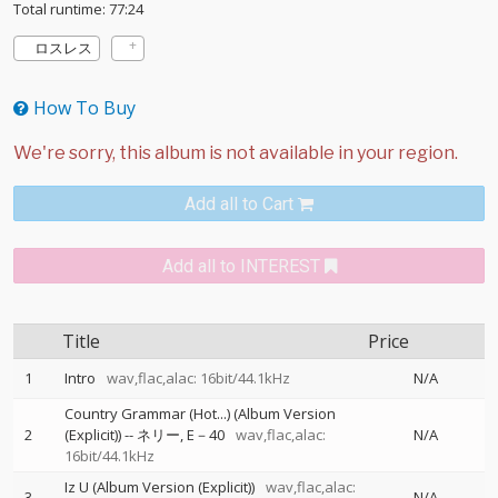
Total runtime: 77:24
ロスレス
How To Buy
Add all to Cart
Add all to INTEREST
Title
Price
1
Intro
wav,flac,alac: 16bit/44.1kHz
N/A
Country Grammar (Hot...) (Album Version
2
(Explicit))
--
ネリー
E－40
wav,flac,alac:
N/A
16bit/44.1kHz
Iz U (Album Version (Explicit))
wav,flac,alac:
3
N/A