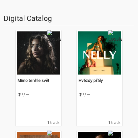
Digital Catalog
Mimo tenhle svět
Hvězdy přály
ネリー
ネリー
1 track
1 track