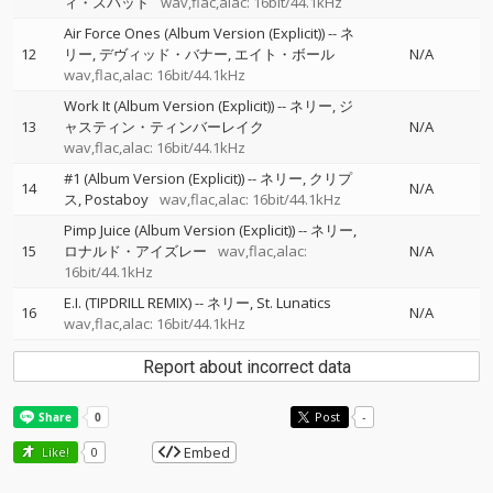
ィ・スパッド
wav,flac,alac: 16bit/44.1kHz
Air Force Ones (Album Version (Explicit))
--
ネ
12
リー
デヴィッド・バナー
エイト・ボール
N/A
wav,flac,alac: 16bit/44.1kHz
Work It (Album Version (Explicit))
--
ネリー
ジ
13
ャスティン・ティンバーレイク
N/A
wav,flac,alac: 16bit/44.1kHz
#1 (Album Version (Explicit))
--
ネリー
クリプ
14
N/A
ス
Postaboy
wav,flac,alac: 16bit/44.1kHz
Pimp Juice (Album Version (Explicit))
--
ネリー
15
ロナルド・アイズレー
wav,flac,alac:
N/A
16bit/44.1kHz
E.I. (TIPDRILL REMIX)
--
ネリー
St. Lunatics
16
N/A
wav,flac,alac: 16bit/44.1kHz
Report about incorrect data
Post
-
Embed
Like!
0