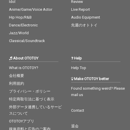
Idol
Review
Anime/Game/Voice Actor
Live Report
Hip Hop/R&B
Audio Equipment
Dance/Electronic
先週のオトトイ
Jazz/World
Classical/Soundtrack
About OTOTOY
Help
What is OTOTOY?
Help Top
会社概要
Make OTOTOY better
利用規約
Found something weird? Please
プライバシー・ポリシー
mail us
特定商取引法に基づく表示
外部データ連携しているサービ
Contact
スについて
OTOTOYアプリ
退会
媒体資料と広告のご案内