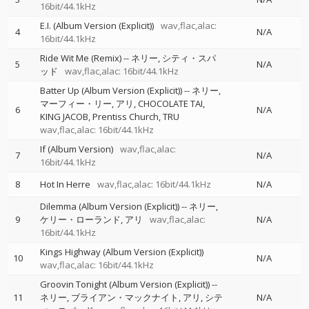
16bit/44.1kHz
E.I. (Album Version (Explicit))
wav,flac,alac:
4
N/A
16bit/44.1kHz
Ride Wit Me (Remix)
--
ネリー
シティ・スパ
5
N/A
ッド
wav,flac,alac: 16bit/44.1kHz
Batter Up (Album Version (Explicit))
--
ネリー
マーフィー・リー
アリ
CHOCOLATE TAI
6
N/A
KING JACOB
Prentiss Church
TRU
wav,flac,alac: 16bit/44.1kHz
If (Album Version)
wav,flac,alac:
7
N/A
16bit/44.1kHz
8
Hot In Herre
wav,flac,alac: 16bit/44.1kHz
N/A
Dilemma (Album Version (Explicit))
--
ネリー
9
ケリー・ローランド
アリ
wav,flac,alac:
N/A
16bit/44.1kHz
Kings Highway (Album Version (Explicit))
10
N/A
wav,flac,alac: 16bit/44.1kHz
Groovin Tonight (Album Version (Explicit))
--
11
ネリー
ブライアン・マックナイト
アリ
シテ
N/A