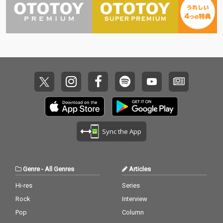
Sync the App
Genre
-
All Genres
Articles
Hi-res
Series
Rock
Interview
Pop
Column