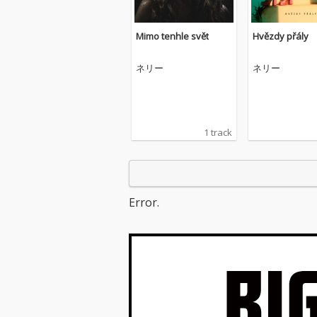
Mimo tenhle svět
Hvězdy přály
ネリー
ネリー
1 track
Error.