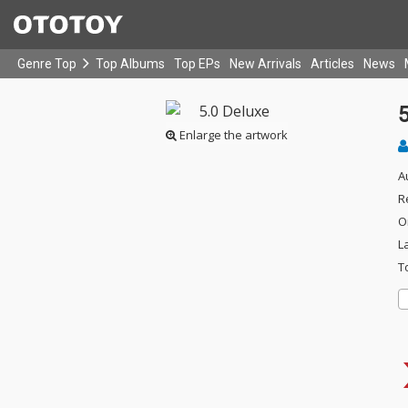
Genre Top
Top Albums
Top EPs
New Arrivals
Articles
News
5
Enlarge the artwork
A
R
O
L
T