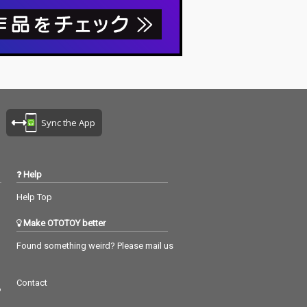
Sync the App
Help
Help Top
Make OTOTOY better
Found something weird? Please mail us
Contact
つ