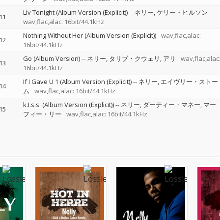
Liv Tonight (Album Version (Explicit))
--
ネリー
ケリー・ヒルソン
11
wav,flac,alac: 16bit/44.1kHz
Nothing Without Her (Album Version (Explicit))
wav,flac,alac:
12
16bit/44.1kHz
Go (Album Version)
--
ネリー
タリブ・クウェリ
アリ
wav,flac,alac
13
16bit/44.1kHz
If I Gave U 1 (Album Version (Explicit))
--
ネリー
エイヴリー・ストー
14
ム
wav,flac,alac: 16bit/44.1kHz
k.I.s.s. (Album Version (Explicit))
--
ネリー
ダーティー・マネー
マー
15
フィー・リー
wav,flac,alac: 16bit/44.1kHz