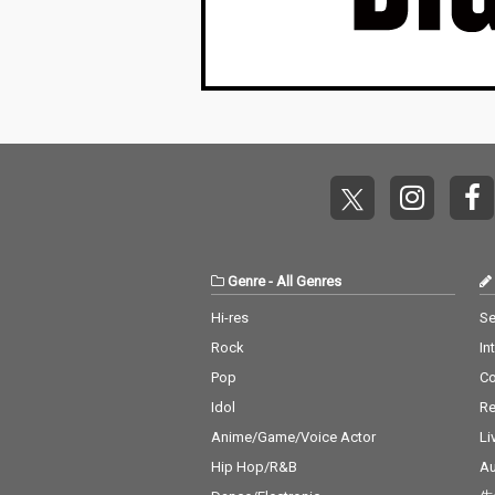
Genre
-
All Genres
Hi-res
Se
Rock
In
Pop
C
Idol
Re
Anime/Game/Voice Actor
Li
Hip Hop/R&B
Au