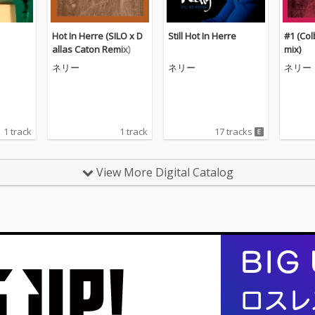
Hot In Herre (SILO x D
Still Hot In Herre
#1 (Co
allas Caton Remix)
mix)
ネリー
ネリー
ネリー
1 track
1 track
17 tracks
View More Digital Catalog