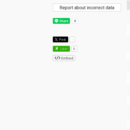
Report about incorrect data
Post
-
Like!
0
Embed