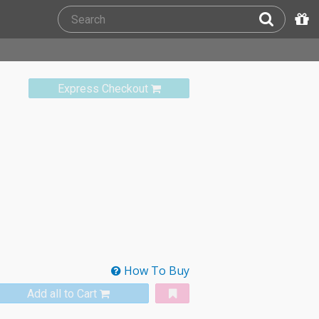
Express Checkout
How To Buy
Add all to Cart