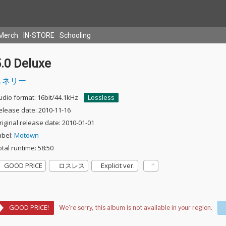
Merch
IN-STORE
Schooling
.0 Deluxe
ネリー
udio format: 16bit/44.1kHz
Lossless
elease date: 2010-11-16
riginal release date: 2010-01-01
abel:
Motown
otal runtime: 58:50
GOOD PRICE
ロスレス
Explicit ver.
GOOD PRICE!