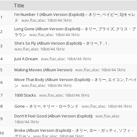
Title
I'm Number 1 (Album Version (Explicit))
--
ネリー
ベイビー
DJキャレ
1
ド
wav,flac,alac: 16bit/44.1kHz
Long Gone (Album Version (Explicit))
--
ネリー
プライズ
クリス・ブ
2
ラウン
wav,flac,alac: 16bit/44.1kHz
She’s So Fly (Album Version (Explicit))
--
ネリー
T．I．
3
wav,flac,alac: 16bit/44.1kHz
4
Just A Dream
wav,flac,alac: 16bit/44.1kHz
5
Making Movies (Album Version)
wav,flac,alac: 16bit/44.1kHz
Move That Body (Album Version (Explicit))
--
ネリー
エイコン
T-ペイ
6
ン
wav,flac,alac: 16bit/44.1kHz
7
1000 Stacks
wav,flac,alac: 16bit/44.1kHz
8
Gone
--
ネリー
ケリー・ローランド
wav,flac,alac: 16bit/44.1kHz
Don’t It Feel Good (Album Version (Explicit))
wav,flac,alac:
9
16bit/44.1kHz
Broke (Album Version (Explicit))
--
ネリー
ヨー・ガッティ
ソフィ・
10
グリーン
wav,flac,alac: 16bit/44.1kHz