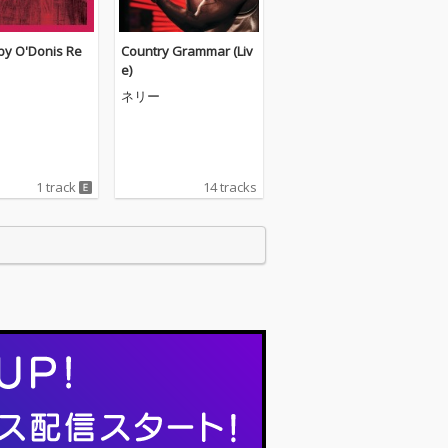
lby O'Donis Re
Country Grammar (Liv
e)
ネリー
1 track
14 tracks