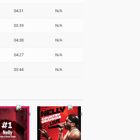
04:31
N/A
03:39
N/A
:
04:38
N/A
04:27
N/A
03:44
N/A