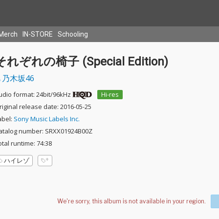
Merch
IN-STORE
Schooling
それぞれの椅子 (Special Edition)
乃木坂46
udio format: 24bit/96kHz
Hi-res
riginal release date: 2016-05-25
abel:
Sony Music Labels Inc.
atalog number: SRXX01924B00Z
otal runtime: 74:38
ハイレゾ