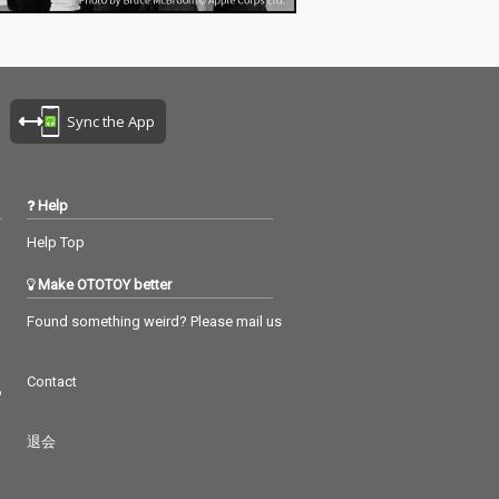
Sync the App
Help
Help Top
Make OTOTOY better
Found something weird? Please mail us
Contact
つ
退会