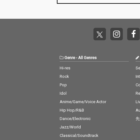
Genre
-
All Genres
Hi-res
Se
Rock
In
Pop
C
Idol
Re
Anime/Game/Voice Actor
Li
Hip Hop/R&B
Au
Dance/Electronic
先
Jazz/World
Classical/Soundtrack