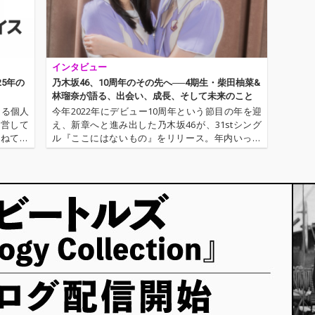
インタビュー
25年の
乃木坂46、10周年のその先へ──4期生・柴田柚菜&
林瑠奈が語る、出会い、成長、そして未来のこと
よる個人
今年2022年にデビュー10周年という節目の年を迎
運営して
え、新章へと進み出した乃木坂46が、31stシング
かねてお
ル『ここにはないもの』をリリース。年内いっぱ
TOTO
いでグループを卒業する1期生、齋藤飛鳥がセンタ
ッフ・チ
ーを務める表題曲をはじめ、バリエーション豊か
なカップリング曲を収録…