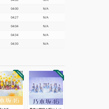
04:00
N/A
04:27
N/A
04:04
N/A
04:34
N/A
04:30
N/A