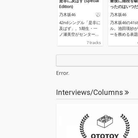
是非に及ばず (Special
最後に階段を駆
Edition)
ったのはいつだ
乃木坂46
乃木坂46
42ndシングル「是非に
乃木坂46の41s
及ばず」。5期生・一
ル。池田瑛紗が
ノ瀬美空がセンターを
ーを務める表題
務める表題曲と、42nd
日々に追われ“
7 tracks
シングル選抜メンバー
忘れた自身に問
が歌唱する「告白した
る詩が胸に響く
い病」含む、7曲を収
に始まりゆっく
録。
るくなっていく
印象的だ。アン
Error.
ンバー楽曲「愛
ましい」などカ
ング2曲も収録
Interviews/Columns