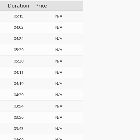
Duration
Price
05:15
N/A
04:03
N/A
04:24
N/A
05:29
N/A
05:20
N/A
04:11
N/A
04:19
N/A
04:29
N/A
03:54
N/A
03:56
N/A
03:43
N/A
04:00
N/A