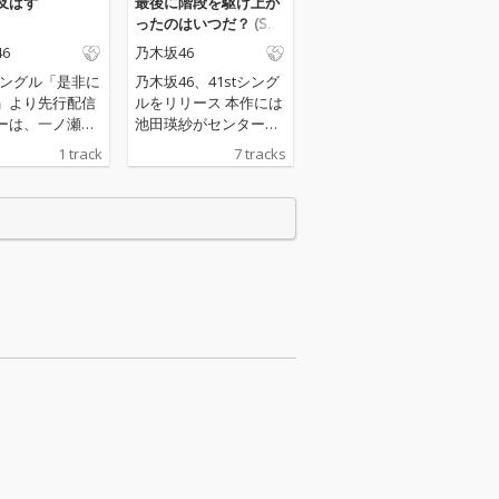
及ばず
最後に階段を駆け上が
ったのはいつだ？ (Spe
cial Edition)
6
乃木坂46
dシングル「是非に
乃木坂46、41stシング
」より先行配信
ルをリリース 本作には
ーは、一ノ瀬美
池田瑛紗がセンターを
める。
務める表題曲と、先日
1 track
7 tracks
の「41stSGアンダーラ
イブ」本編最後に歌唱
された「愛って羨まし
い」、６期生による
「桜橋を教えてくれ
た」、小川彩・金川紗
耶・黒見明香・柴田柚
菜・瀬戸口心月・長嶋
凛桜による”乃木坂野球
部”の楽曲、2026パ・
リーグ公式コラボソン
グ「パシフィック・リ
ーグに連れてって」、
5月に卒業を控える梅
澤美波が歌唱する初ソ
ロ曲「もう一つの太