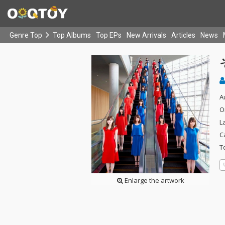
Genre Top
Top Albums
Top EPs
New Arrivals
Articles
News
A
O
L
C
T
Enlarge the artwork