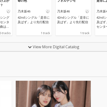
け上が
命の色
フォルテシモ
是非に
？
乃木坂46
乃木坂46
乃木坂4
tシング
42ndシングル「是非に
42ndシングル「是非に
42n
センタ
及ばず」より先行配信
及ばず」より先行配信
及ばず
曲は、
センタ
全力”を
空が務
6 tracks
1 track
1 track
いかけ
。陰鬱
りと明
View More Digital Catalog
曲調も
ダーメ
って羨
ップリ
。