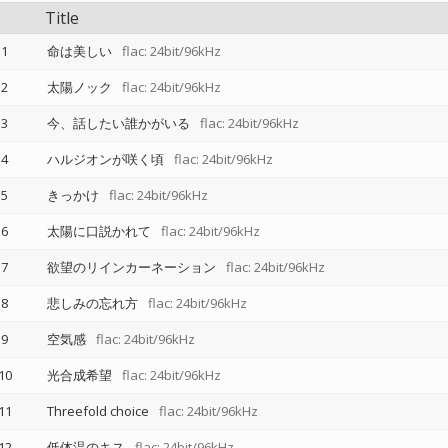
Title
1
命は美しい
flac: 24bit/96kHz
2
太陽ノック
flac: 24bit/96kHz
3
今、話したい誰かがいる
flac: 24bit/96kHz
4
ハルジオンが咲く頃
flac: 24bit/96kHz
5
きっかけ
flac: 24bit/96kHz
6
太陽に口説かれて
flac: 24bit/96kHz
7
欲望のリインカーネーション
flac: 24bit/96kHz
8
悲しみの忘れ方
flac: 24bit/96kHz
9
空気感
flac: 24bit/96kHz
10
光合成希望
flac: 24bit/96kHz
11
Threefold choice
flac: 24bit/96kHz
12
低体温のキス
flac: 24bit/96kHz