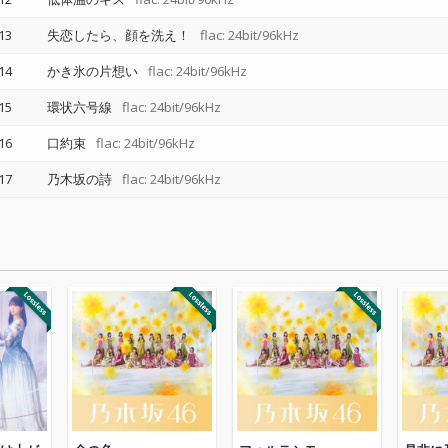
13
失恋したら、顔を洗え！
flac: 24bit/96kHz
14
かき氷の片想い
flac: 24bit/96kHz
15
環状六号線
flac: 24bit/96kHz
16
口約束
flac: 24bit/96kHz
17
乃木坂の詩
flac: 24bit/96kHz