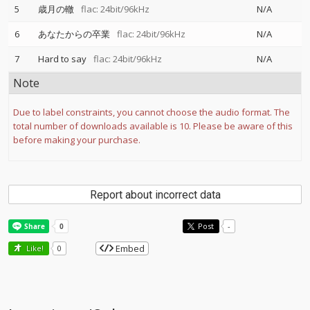
5
歳月の轍
flac: 24bit/96kHz
N/A
6
あなたからの卒業
flac: 24bit/96kHz
N/A
7
Hard to say
flac: 24bit/96kHz
N/A
Note
Due to label constraints, you cannot choose the audio format. The
total number of downloads available is 10. Please be aware of this
before making your purchase.
Report about incorrect data
Post
-
Embed
Like!
0