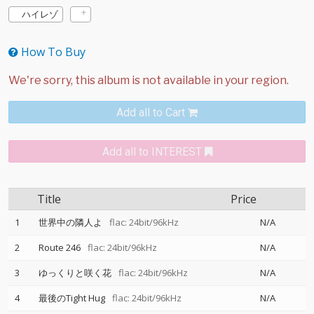
ハイレゾ
How To Buy
Add all to Cart
Add all to INTEREST
Title
Price
1
世界中の隣人よ
flac: 24bit/96kHz
N/A
2
Route 246
flac: 24bit/96kHz
N/A
3
ゆっくりと咲く花
flac: 24bit/96kHz
N/A
4
最後のTight Hug
flac: 24bit/96kHz
N/A