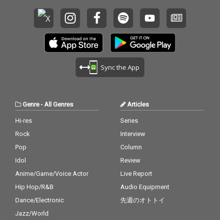
Sync the App
Genre
-
All Genres
Articles
Hi-res
Series
Rock
Interview
Pop
Column
Idol
Review
Anime/Game/Voice Actor
Live Report
Hip Hop/R&B
Audio Equipment
Dance/Electronic
先週のオトトイ
Jazz/World