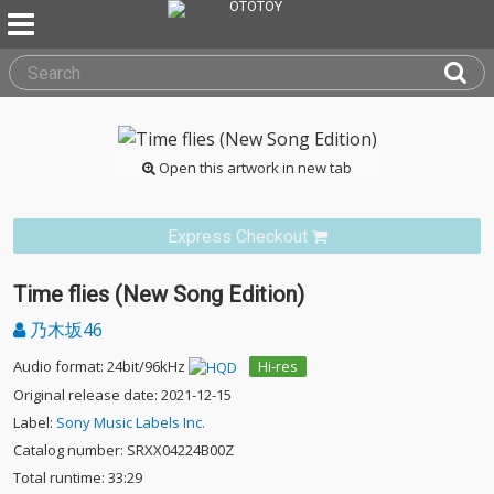
Open this artwork in new tab
Express Checkout
Time flies (New Song Edition)
乃木坂46
Audio format: 24bit/96kHz
Hi-res
Original release date: 2021-12-15
Label:
Sony Music Labels Inc.
Catalog number: SRXX04224B00Z
Total runtime: 33:29