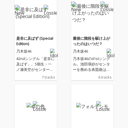
是非に及ばず (Special
最後に階段を駆け上が
Edition)
ったのはいつだ？
乃木坂46
乃木坂46
42ndシングル「是非に
乃木坂46の41stシング
及ばず」。5期生・一
ル。池田瑛紗がセンタ
ノ瀬美空がセンターを
ーを務める表題曲は、
務める表題曲と、42nd
日々に追われ“全力”を
7 tracks
6 tracks
シングル選抜メンバー
忘れた自身に問いかけ
が歌唱する「告白した
る詩が胸に響く。陰鬱
い病」含む、7曲を収
に始まりゆっくりと明
録。
るくなっていく曲調も
印象的だ。アンダーメ
ンバー楽曲「愛って羨
ましい」などカップリ
ング2曲も収録。