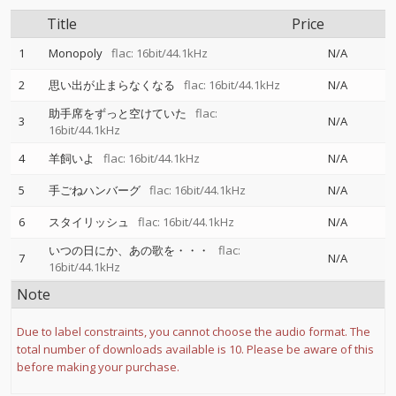
Title
Price
1
Monopoly
flac: 16bit/44.1kHz
N/A
2
思い出が止まらなくなる
flac: 16bit/44.1kHz
N/A
助手席をずっと空けていた
flac:
3
N/A
16bit/44.1kHz
4
羊飼いよ
flac: 16bit/44.1kHz
N/A
5
手ごねハンバーグ
flac: 16bit/44.1kHz
N/A
6
スタイリッシュ
flac: 16bit/44.1kHz
N/A
いつの日にか、あの歌を・・・
flac:
7
N/A
16bit/44.1kHz
Note
Due to label constraints, you cannot choose the audio format. The
total number of downloads available is 10. Please be aware of this
before making your purchase.