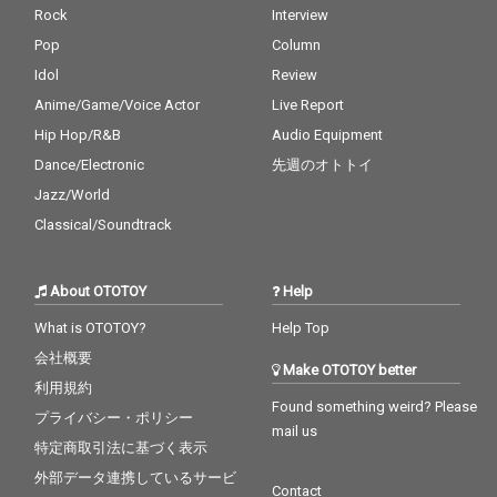
Rock
Interview
Pop
Column
Idol
Review
Anime/Game/Voice Actor
Live Report
Hip Hop/R&B
Audio Equipment
Dance/Electronic
先週のオトトイ
Jazz/World
Classical/Soundtrack
About OTOTOY
Help
What is OTOTOY?
Help Top
会社概要
Make OTOTOY better
利用規約
Found something weird? Please
プライバシー・ポリシー
mail us
特定商取引法に基づく表示
外部データ連携しているサービ
Contact