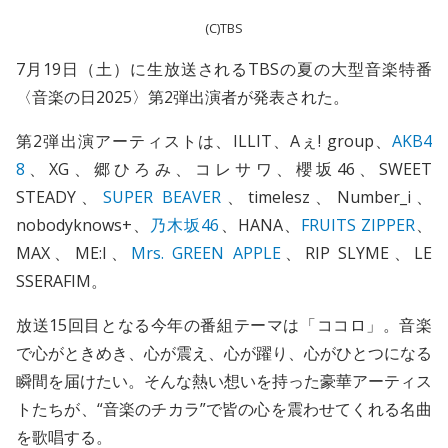
(C)TBS
7月19日（土）に生放送されるTBSの夏の大型音楽特番
〈音楽の日2025〉第2弾出演者が発表された。
第2弾出演アーティストは、ILLIT、Aぇ! group、
AKB4
8
、XG、郷ひろみ、コレサワ、櫻坂46、SWEET
STEADY、
SUPER BEAVER
、timelesz、Number_i、
nobodyknows+、
乃木坂46
、HANA、
FRUITS ZIPPER
、
MAX、ME:I、
Mrs. GREEN APPLE
、RIP SLYME、LE
SSERAFIM。
放送15回目となる今年の番組テーマは「ココロ」。音楽
で心がときめき、心が震え、心が躍り、心がひとつになる
瞬間を届けたい。そんな熱い想いを持った豪華アーティス
トたちが、“音楽のチカラ”で皆の心を震わせてくれる名曲
を歌唱する。