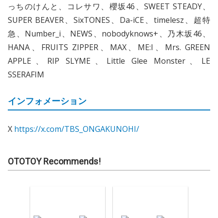
っちのけんと、コレサワ、櫻坂46、SWEET STEADY、
SUPER BEAVER、SixTONES、Da-iCE、timelesz、超特
急、Number_i、NEWS、nobodyknows+、乃木坂46、
HANA、FRUITS ZIPPER、MAX、ME:I、Mrs. GREEN
APPLE、RIP SLYME、Little Glee Monster、LE
SSERAFIM
インフォメーション
X
https://x.com/TBS_ONGAKUNOHI/
OTOTOY Recommends!