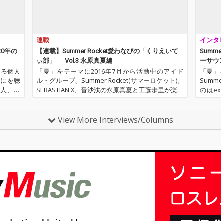
連載
インタ
20年の
【連載】Summer Rocket愛わなびの「くりえいて
Summ
ぃ部」──Vol.3 永原真夏編
ーサウ
談掲載
よる個人
「夏」をテーマに2016年7月から活動中のアイド
「夏」
なにを聴
ル・グループ、Summer Rocket(サマーロケット)。
Summ
新人、梶
SEBASTIAN X、音沙汰の永原真夏と工藤歩里が楽曲
のはex
ビュータ
を手がけ、こつこつとライヴ活動や雑誌のレポー
里。運
ター陣の
ト活動などを行い、じわじわと知名度と人気があ
ャー＆
がっ…
View More Interviews/Columns