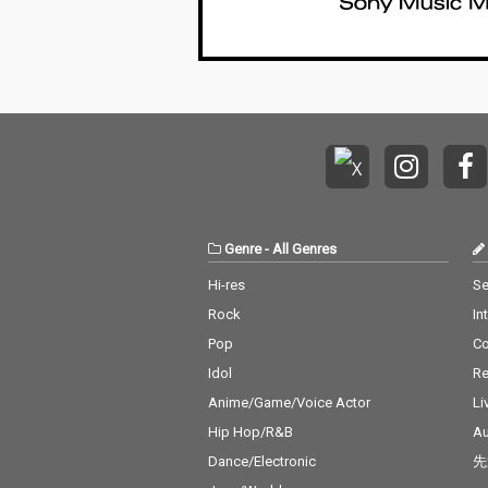
Genre
-
All Genres
Hi-res
Se
Rock
In
Pop
C
Idol
Re
Anime/Game/Voice Actor
Li
Hip Hop/R&B
Au
Dance/Electronic
先