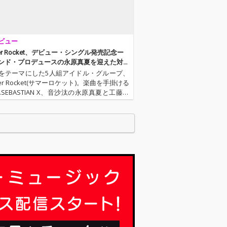
ビュー
er Rocket、デビュー・シングル発売記念ー
ンド・プロデュースの永原真夏を迎えた対
をテーマにした5人組アイドル・グループ、
er Rocket(サマーロケット)。楽曲を手掛ける
.SEBASTIAN X、音沙汰の永原真夏と工藤歩
営を手掛けるのは、ミュージック、カルチ
サイエンスマガジン「Rocket」を発刊す…