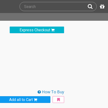
Express Checkout
How To Buy
Add all to Cart