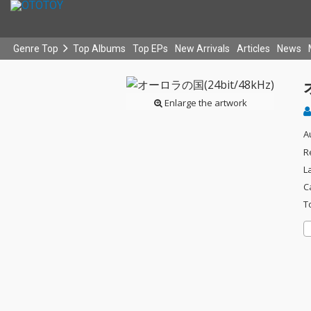
Genre Top
Top Albums
Top EPs
New Arrivals
Articles
News
Enlarge the artwork
A
R
L
C
T