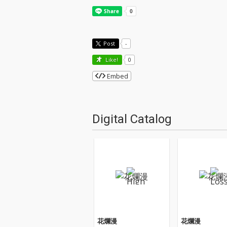
Post
-
Like!
0
Embed
Digital Catalog
花爛漫
花爛漫