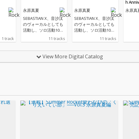
h Anni
永原真夏
永原真夏
永原真
SEBASTIAN X、音沙汰
SEBASTIAN X、音沙汰
のヴォーカルとしても
のヴォーカルとしても
活動し、ソロ活動10周
活動し、ソロ活動10周
年を迎えた永原真夏
年を迎えた永原真夏
1 track
11 tracks
11 tracks
が、3rdフル・アルバ
が、3rdフル・アルバ
ム『うさぎなるまま
ム『うさぎなるまま
に』をリリース。様々
に』をリリース。様々
View More Digital Catalog
な音楽ジャンルをファ
な音楽ジャンルをファ
ンシーにロックに横断
ンシーにロックに横断
した自由な一枚となっ
した自由な一枚となっ
ており、"下北沢ムーン
ており、"下北沢ムーン
アートナイト2025"テ
アートナイト2025"テ
ーマ・ソング「ムーン
ーマ・ソング「ムーン
ライト」も収録され
ライト」も収録され
た。
た。