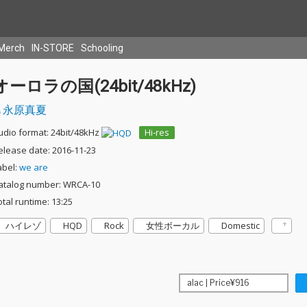
Merch
IN-STORE
Schooling
オーロラの国(24bit/48kHz)
永原真夏
udio format: 24bit/48kHz
Hi-res
elease date: 2016-11-23
abel:
we are
atalog number: WRCA-10
otal runtime: 13:25
ハイレゾ
HQD
Rock
女性ボーカル
Domestic