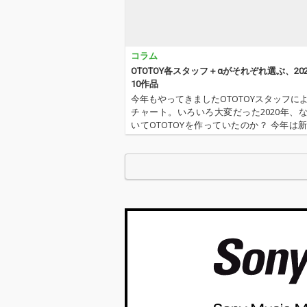
コラム
OTOTOY各スタッフ＋αがそれぞれ選ぶ、20
10作品
今年もやってきましたOTOTOYスタッフに
チャート。いろいろ大変だった2020年、
いてOTOTOYを作っていたのか？ 今年は
野に加えてインターン、そしてコントリ
ー枠としていろいろと関わっているライ
方にも書いてもらいま…