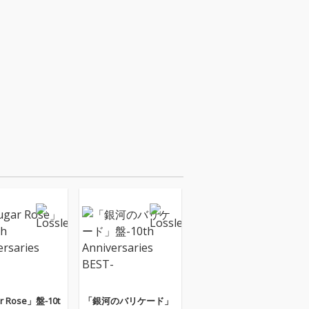
r Rose」盤-10t
「銀河のバリケード」