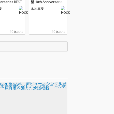
versaries BEST-
盤-10th Anniversaries
BEST-
夏
永原真夏
10 tracks
10 tracks