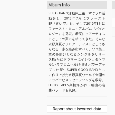
Album Info
SEBASTIAN X活動休止後、すぐソロ活
動をし、2015年7月にファースト
EP『青い空』を、そして2016年3月に
ファースト・ミニ・アルバム『バイオ
ロジー』を発表。着実にソアーティス
トとしての実力を培ってきた。そんな
永原真夏がソロアーティストとしてさ
らなる一歩を踏み出すべく、ソロ第二
章の幕開けとなるシングルをリリー
ス!新たにドラマーにイシヅカタケマ
ル(ハラフロムヘル)を迎えパワーアッ
プした新生SUPER GOOD BANDと共
に作り上げた永原真夏ワールド全開の
アッパーなメッセージソングを収録。
LUCKY TAPES高橋海が作・編曲の名
曲バラードも収録。
Report about incorrect data