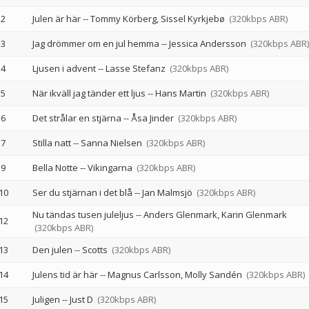
2
Julen är här
--
Tommy Körberg
Sissel Kyrkjebø
(320kbps ABR)
3
Jag drömmer om en jul hemma
--
Jessica Andersson
(320kbps ABR)
4
Ljusen i advent
--
Lasse Stefanz
(320kbps ABR)
5
När ikväll jag tänder ett ljus
--
Hans Martin
(320kbps ABR)
6
Det strålar en stjärna
--
Åsa Jinder
(320kbps ABR)
7
Stilla natt
--
Sanna Nielsen
(320kbps ABR)
9
Bella Notte
--
Vikingarna
(320kbps ABR)
10
Ser du stjärnan i det blå
--
Jan Malmsjö
(320kbps ABR)
Nu tändas tusen juleljus
--
Anders Glenmark
Karin Glenmark
12
(320kbps ABR)
13
Den julen
--
Scotts
(320kbps ABR)
14
Julens tid är här
--
Magnus Carlsson
Molly Sandén
(320kbps ABR)
15
Juligen
--
Just D
(320kbps ABR)