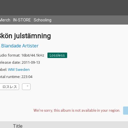
Merch
IN-STORE
Schooling
Skön julstämning
Blandade Artister
udio format: 16bit/44.1kHz
Lossless
elease date: 2011-09-13
abel:
WM Sweden
otal runtime: 223:04
ロスレス
Title