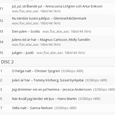
Jul, jul, strålande jul
--
Anna-Lena Löfgren och Artur Erikson
11
wav,flac,alac,aac: 16bit/44.1kHz
Nu tändas tusen juleljus
--
Glenmark&Glenmark
12
wav,flac,alac,aac: 16bit/44.1kHz
13
Den julen
--
Scotts
wav,flac,alac,aac: 16bit/44.1kHz
Julens tid är här
--
Magnus Carlsson
Molly Sandén
14
wav,flac,alac,aac: 16bit/44.1kHz
15
Juligen
--
JustD
wav,flac,alac,aac: 16bit/44.1kHz
DISC 2
1
O helga natt
--
Christer Sjögren
(320kbps ABR)
2
Julen är här
--
Tommy Körberg
Sissel Kyrkjebø
(320kbps ABR)
3
Jag drömmer om en jul hemma
--
Jessica Andersson
(320kbps ABR)
5
När ikväll jag tänder ett ljus
--
Hans Martin
(320kbps ABR)
7
Stilla natt
--
Sanna Nielsen
(320kbps ABR)