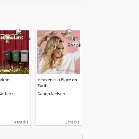
rkort
Heaven Is a Place on
Earth
Stefanz
Sanna Nielsen
14 tracks
2 tracks