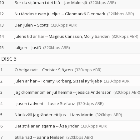
10
Ser du stjärnan i det blå
--
Jan Malmsjö
(320kbps ABR)
12
Nu tändas tusen juleljus
--
Glenmark&Glenmark
(320kbps ABR)
13
Den julen
--
Scotts
(320kbps ABR)
14
Julens tid är här
--
Magnus Carlsson
Molly Sandén
(320kbps ABR)
15
Juligen
--
JustD
(320kbps ABR)
DISC 3
1
O helga natt
--
Christer Sjögren
(320kbps ABR)
2
Julen är här
--
Tommy Körberg
Sissel Kyrkjebø
(320kbps ABR)
3
Jag drömmer om en jul hemma
--
Jessica Andersson
(320kbps ABR)
4
Ljusen i advent
--
Lasse Stefanz
(320kbps ABR)
5
När ikväll jag tänder ett ljus
--
Hans Martin
(320kbps ABR)
6
Det strålar en stjärna
--
Åsa Jinder
(320kbps ABR)
7
Stilla natt
--
Sanna Nielsen
(320kbps ABR)