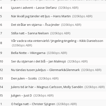
4
Ljusen i advent
--
Lasse Stefanz
(320kbps ABR)
5
När ikväll jag tänder ett ljus
--
Hans Martin
(320kbps ABR)
6
Det strålar en stjärna
--
Åsa Jinder
(320kbps ABR)
7
Stilla natt
--
Sanna Nielsen
(320kbps ABR)
Vår vackra vita vintervärld / Jingeling-tingeling
--
Kikki Danielsson
8
(320kbps ABR)
9
Bella Notte
--
Vikingarna
(320kbps ABR)
10
Ser du stjärnan i det blå
--
Jan Malmsjö
(320kbps ABR)
12
Nu tändas tusen juleljus
--
Glenmark&Glenmark
(320kbps ABR)
13
Den julen
--
Scotts
(320kbps ABR)
14
Julens tid är här
--
Magnus Carlsson
Molly Sandén
(320kbps ABR)
15
Juligen
--
Just D
(320kbps ABR)
1
O helga natt
--
Christer Sjögren
(320kbps ABR)