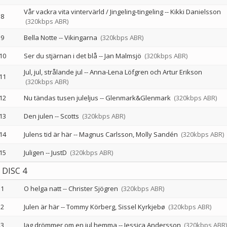
Vår vackra vita vintervärld / Jingeling-tingeling
--
Kikki Danielsson
8
(320kbps ABR)
9
Bella Notte
--
Vikingarna
(320kbps ABR)
10
Ser du stjärnan i det blå
--
Jan Malmsjö
(320kbps ABR)
Jul, jul, strålande jul
--
Anna-Lena Löfgren och Artur Erikson
11
(320kbps ABR)
12
Nu tändas tusen juleljus
--
Glenmark&Glenmark
(320kbps ABR)
13
Den julen
--
Scotts
(320kbps ABR)
14
Julens tid är här
--
Magnus Carlsson
Molly Sandén
(320kbps ABR)
15
Juligen
--
JustD
(320kbps ABR)
DISC 4
1
O helga natt
--
Christer Sjögren
(320kbps ABR)
2
Julen är här
--
Tommy Körberg
Sissel Kyrkjebø
(320kbps ABR)
3
Jag drömmer om en jul hemma
--
Jessica Andersson
(320kbps ABR)