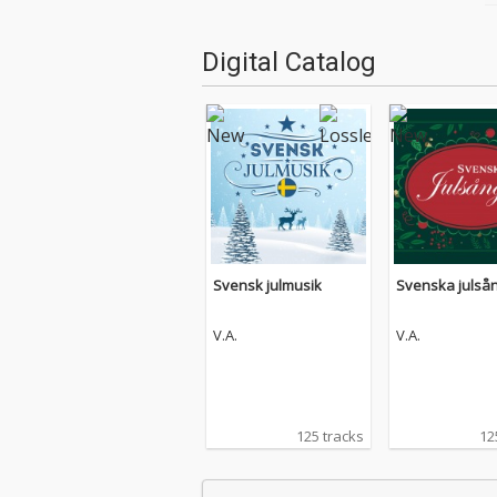
Digital Catalog
Svensk julmusik
Svenska julså
V.A.
V.A.
125 tracks
12