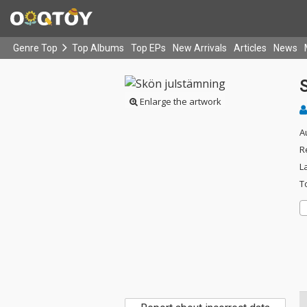
Genre Top
Top Albums
Top EPs
New Arrivals
Articles
News
Enlarge the artwork
A
R
L
T