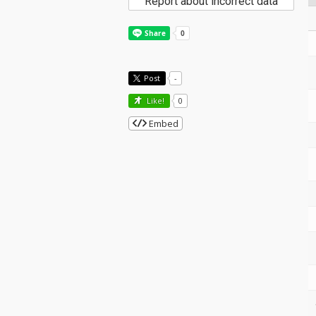
Report about incorrect data
Post
-
Like!
0
Embed