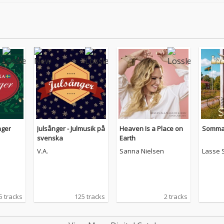
nger
Julsånger - Julmusik på
Heaven Is a Place on
Somma
svenska
Earth
V.A.
Sanna Nielsen
Lasse 
5 tracks
125 tracks
2 tracks