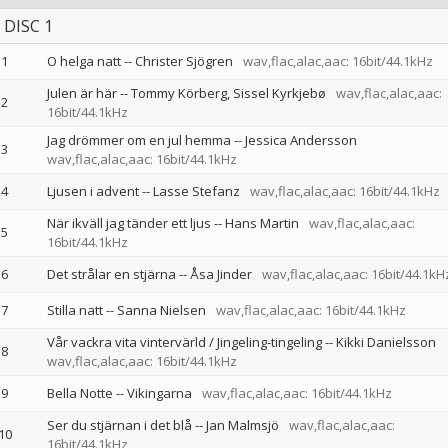
DISC 1
1
O helga natt
--
Christer Sjögren
wav,flac,alac,aac: 16bit/44.1kHz
Julen är här
--
Tommy Körberg
Sissel Kyrkjebø
wav,flac,alac,aac:
2
16bit/44.1kHz
Jag drömmer om en jul hemma
--
Jessica Andersson
3
wav,flac,alac,aac: 16bit/44.1kHz
4
Ljusen i advent
--
Lasse Stefanz
wav,flac,alac,aac: 16bit/44.1kHz
När ikväll jag tänder ett ljus
--
Hans Martin
wav,flac,alac,aac:
5
16bit/44.1kHz
6
Det strålar en stjärna
--
Åsa Jinder
wav,flac,alac,aac: 16bit/44.1kH
7
Stilla natt
--
Sanna Nielsen
wav,flac,alac,aac: 16bit/44.1kHz
Vår vackra vita vintervärld / Jingeling-tingeling
--
Kikki Danielsson
8
wav,flac,alac,aac: 16bit/44.1kHz
9
Bella Notte
--
Vikingarna
wav,flac,alac,aac: 16bit/44.1kHz
Ser du stjärnan i det blå
--
Jan Malmsjö
wav,flac,alac,aac:
10
16bit/44.1kHz