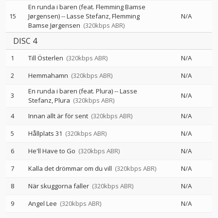
En runda i baren (feat. Flemming Bamse
15
Jørgensen)
--
Lasse Stefanz
Flemming
N/A
Bamse Jørgensen
(320kbps ABR)
DISC 4
1
Till Österlen
(320kbps ABR)
N/A
2
Hemmahamn
(320kbps ABR)
N/A
En runda i baren (feat. Plura)
--
Lasse
3
N/A
Stefanz
Plura
(320kbps ABR)
4
Innan allt är för sent
(320kbps ABR)
N/A
5
Hållplats 31
(320kbps ABR)
N/A
6
He'll Have to Go
(320kbps ABR)
N/A
7
Kalla det drömmar om du vill
(320kbps ABR)
N/A
8
När skuggorna faller
(320kbps ABR)
N/A
9
Angel Lee
(320kbps ABR)
N/A