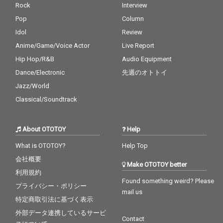
Rock
Interview
Pop
Column
Idol
Review
Anime/Game/Voice Actor
Live Report
Hip Hop/R&B
Audio Equipment
Dance/Electronic
先週のオトトイ
Jazz/World
Classical/Soundtrack
About OTOTOY
Help
What is OTOTOY?
Help Top
会社概要
Make OTOTOY better
利用規約
Found something weird? Please
プライバシー・ポリシー
mail us
特定商取引法に基づく表示
外部データ連携しているサービ
Contact