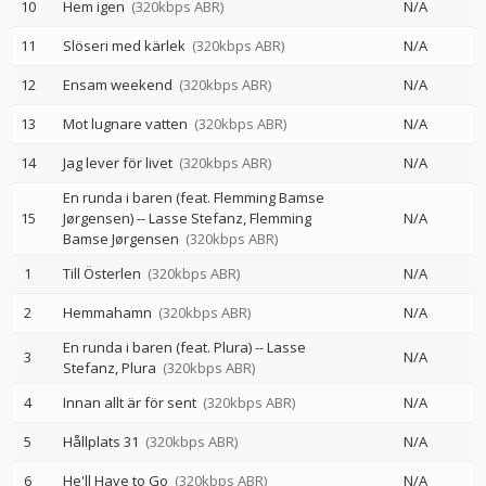
10
Hem igen
(320kbps ABR)
N/A
11
Slöseri med kärlek
(320kbps ABR)
N/A
12
Ensam weekend
(320kbps ABR)
N/A
13
Mot lugnare vatten
(320kbps ABR)
N/A
14
Jag lever för livet
(320kbps ABR)
N/A
En runda i baren (feat. Flemming Bamse
15
Jørgensen)
--
Lasse Stefanz
Flemming
N/A
Bamse Jørgensen
(320kbps ABR)
1
Till Österlen
(320kbps ABR)
N/A
2
Hemmahamn
(320kbps ABR)
N/A
En runda i baren (feat. Plura)
--
Lasse
3
N/A
Stefanz
Plura
(320kbps ABR)
4
Innan allt är för sent
(320kbps ABR)
N/A
5
Hållplats 31
(320kbps ABR)
N/A
6
He'll Have to Go
(320kbps ABR)
N/A