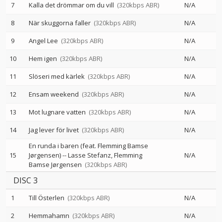
7
Kalla det drömmar om du vill
(320kbps ABR)
N/A
8
När skuggorna faller
(320kbps ABR)
N/A
9
Angel Lee
(320kbps ABR)
N/A
10
Hem igen
(320kbps ABR)
N/A
11
Slöseri med kärlek
(320kbps ABR)
N/A
12
Ensam weekend
(320kbps ABR)
N/A
13
Mot lugnare vatten
(320kbps ABR)
N/A
14
Jag lever för livet
(320kbps ABR)
N/A
En runda i baren (feat. Flemming Bamse
15
Jørgensen)
--
Lasse Stefanz
Flemming
N/A
Bamse Jørgensen
(320kbps ABR)
DISC 3
1
Till Österlen
(320kbps ABR)
N/A
2
Hemmahamn
(320kbps ABR)
N/A