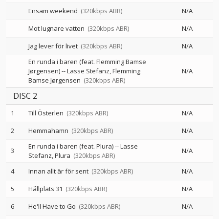
Ensam weekend
(320kbps ABR)
N/A
Mot lugnare vatten
(320kbps ABR)
N/A
Jag lever för livet
(320kbps ABR)
N/A
En runda i baren (feat. Flemming Bamse
Jørgensen)
--
Lasse Stefanz
Flemming
N/A
Bamse Jørgensen
(320kbps ABR)
DISC 2
1
Till Österlen
(320kbps ABR)
N/A
2
Hemmahamn
(320kbps ABR)
N/A
En runda i baren (feat. Plura)
--
Lasse
3
N/A
Stefanz
Plura
(320kbps ABR)
4
Innan allt är för sent
(320kbps ABR)
N/A
5
Hållplats 31
(320kbps ABR)
N/A
6
He'll Have to Go
(320kbps ABR)
N/A