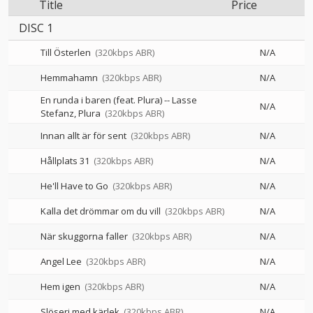
Title
Price
DISC 1
Till Österlen
(320kbps ABR)
N/A
Hemmahamn
(320kbps ABR)
N/A
En runda i baren (feat. Plura)
--
Lasse
N/A
Stefanz
Plura
(320kbps ABR)
Innan allt är för sent
(320kbps ABR)
N/A
Hållplats 31
(320kbps ABR)
N/A
He'll Have to Go
(320kbps ABR)
N/A
Kalla det drömmar om du vill
(320kbps ABR)
N/A
När skuggorna faller
(320kbps ABR)
N/A
Angel Lee
(320kbps ABR)
N/A
Hem igen
(320kbps ABR)
N/A
Slöseri med kärlek
(320kbps ABR)
N/A