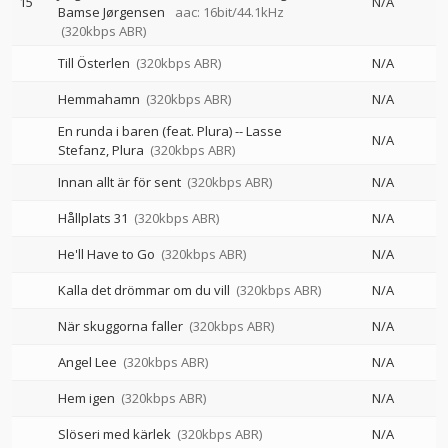
15
N/A
Bamse Jørgensen
aac: 16bit/44.1kHz
(320kbps ABR)
Till Österlen
(320kbps ABR)
N/A
Hemmahamn
(320kbps ABR)
N/A
En runda i baren (feat. Plura)
--
Lasse
N/A
Stefanz
Plura
(320kbps ABR)
Innan allt är för sent
(320kbps ABR)
N/A
Hållplats 31
(320kbps ABR)
N/A
He'll Have to Go
(320kbps ABR)
N/A
Kalla det drömmar om du vill
(320kbps ABR)
N/A
När skuggorna faller
(320kbps ABR)
N/A
Angel Lee
(320kbps ABR)
N/A
Hem igen
(320kbps ABR)
N/A
Slöseri med kärlek
(320kbps ABR)
N/A