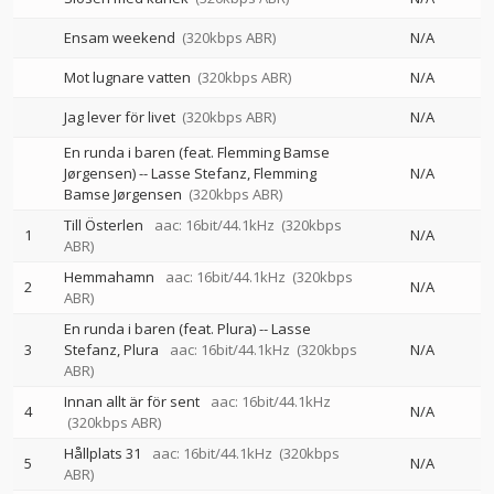
Ensam weekend
(320kbps ABR)
N/A
Mot lugnare vatten
(320kbps ABR)
N/A
Jag lever för livet
(320kbps ABR)
N/A
En runda i baren (feat. Flemming Bamse
Jørgensen)
--
Lasse Stefanz
Flemming
N/A
Bamse Jørgensen
(320kbps ABR)
Till Österlen
aac: 16bit/44.1kHz
(320kbps
1
N/A
ABR)
Hemmahamn
aac: 16bit/44.1kHz
(320kbps
2
N/A
ABR)
En runda i baren (feat. Plura)
--
Lasse
3
Stefanz
Plura
aac: 16bit/44.1kHz
(320kbps
N/A
ABR)
Innan allt är för sent
aac: 16bit/44.1kHz
4
N/A
(320kbps ABR)
Hållplats 31
aac: 16bit/44.1kHz
(320kbps
5
N/A
ABR)