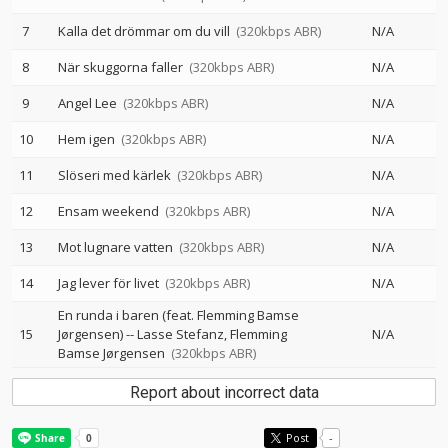
7
Kalla det drömmar om du vill
(320kbps ABR)
N/A
8
När skuggorna faller
(320kbps ABR)
N/A
9
Angel Lee
(320kbps ABR)
N/A
10
Hem igen
(320kbps ABR)
N/A
11
Slöseri med kärlek
(320kbps ABR)
N/A
12
Ensam weekend
(320kbps ABR)
N/A
13
Mot lugnare vatten
(320kbps ABR)
N/A
14
Jag lever för livet
(320kbps ABR)
N/A
En runda i baren (feat. Flemming Bamse
15
Jørgensen)
--
Lasse Stefanz
Flemming
N/A
Bamse Jørgensen
(320kbps ABR)
Report about incorrect data
Post
-