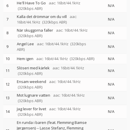
He'll Have To Go
aac: 16bit/44.1kHz
6
N/A
(320kbps ABR)
Kalla det drömmar om du vill
aac:
7
N/A
16bit/44.1kHz
(320kbps ABR)
När skuggorna faller
aac: 16bit/44.1kHz
8
N/A
(320kbps ABR)
Angel Lee
aac: 16bit/44.1kHz
(320kbps
9
N/A
ABR)
10
Hem igen
aac: 16bit/44.1kHz
(320kbps ABR)
N/A
Slöseri med kärlek
aac: 16bit/44.1kHz
11
N/A
(320kbps ABR)
Ensam weekend
aac: 16bit/44.1kHz
12
N/A
(320kbps ABR)
Mot lugnare vatten
aac: 16bit/44.1kHz
13
N/A
(320kbps ABR)
Jag lever för livet
aac: 16bit/44.1kHz
14
N/A
(320kbps ABR)
En runda i baren (feat. Flemming Bamse
Jørgensen)
--
Lasse Stefanz
Flemming