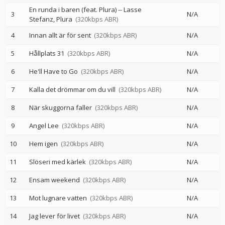
En runda i baren (feat. Plura)
--
Lasse
3
N/A
Stefanz
Plura
(320kbps ABR)
4
Innan allt är för sent
(320kbps ABR)
N/A
5
Hållplats 31
(320kbps ABR)
N/A
6
He'll Have to Go
(320kbps ABR)
N/A
7
Kalla det drömmar om du vill
(320kbps ABR)
N/A
8
När skuggorna faller
(320kbps ABR)
N/A
9
Angel Lee
(320kbps ABR)
N/A
10
Hem igen
(320kbps ABR)
N/A
11
Slöseri med kärlek
(320kbps ABR)
N/A
12
Ensam weekend
(320kbps ABR)
N/A
13
Mot lugnare vatten
(320kbps ABR)
N/A
14
Jag lever för livet
(320kbps ABR)
N/A