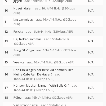
9
Jiggen
aac: 16bit/44.1kHz
(320kbps ABR)
N/A
Huset i dalen
aac: 16bit/44.1kHz
(320kbps
10
N/A
ABR)
Jag gav mig av
aac: 16bit/44.1kHz
(320kbps
11
N/A
ABR)
12
Felicita
aac: 16bit/44.1kHz
(320kbps ABR)
N/A
Hej fröken sommar
aac: 16bit/44.1kHz
13
N/A
(320kbps ABR)
Song Of Volga
aac: 16bit/44.1kHz
(320kbps
14
N/A
ABR)
15
Ye-si-ca
aac: 16bit/44.1kHz
(320kbps ABR)
N/A
Den lilla krogen där nere vid hamnen (In't
16
Kleine Cafe Aan De Haven)
aac:
N/A
16bit/44.1kHz
(320kbps ABR)
När som klockan klingar (With Bells On)
aac:
17
N/A
16bit/44.1kHz
(320kbps ABR)
18
Frågor
aac: 16bit/44.1kHz
(320kbps ABR)
N/A
Vårt strandpartaj
aac: 16bit/44.1kHz