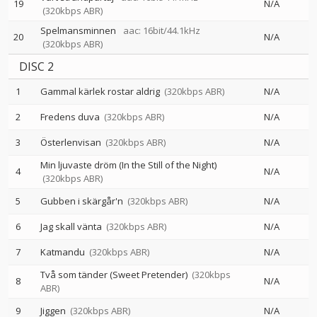
19
N/A
(320kbps ABR)
Spelmansminnen
aac: 16bit/44.1kHz
20
N/A
(320kbps ABR)
DISC 2
1
Gammal kärlek rostar aldrig
(320kbps ABR)
N/A
2
Fredens duva
(320kbps ABR)
N/A
3
Österlenvisan
(320kbps ABR)
N/A
Min ljuvaste dröm (In the Still of the Night)
4
N/A
(320kbps ABR)
5
Gubben i skärgår'n
(320kbps ABR)
N/A
6
Jag skall vänta
(320kbps ABR)
N/A
7
Katmandu
(320kbps ABR)
N/A
Två som tänder (Sweet Pretender)
(320kbps
8
N/A
ABR)
9
Jiggen
(320kbps ABR)
N/A