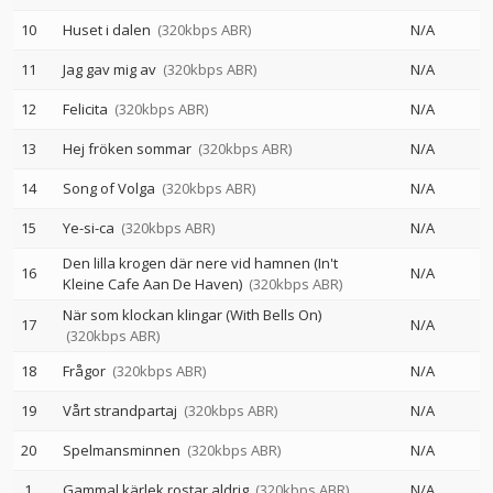
10
Huset i dalen
(320kbps ABR)
N/A
11
Jag gav mig av
(320kbps ABR)
N/A
12
Felicita
(320kbps ABR)
N/A
13
Hej fröken sommar
(320kbps ABR)
N/A
14
Song of Volga
(320kbps ABR)
N/A
15
Ye-si-ca
(320kbps ABR)
N/A
Den lilla krogen där nere vid hamnen (In't
16
N/A
Kleine Cafe Aan De Haven)
(320kbps ABR)
När som klockan klingar (With Bells On)
17
N/A
(320kbps ABR)
18
Frågor
(320kbps ABR)
N/A
19
Vårt strandpartaj
(320kbps ABR)
N/A
20
Spelmansminnen
(320kbps ABR)
N/A
1
Gammal kärlek rostar aldrig
(320kbps ABR)
N/A