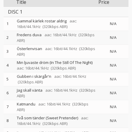
Title
Price
DISC 1
Gammal kärlek rostar aldrig
aac:
1
N/A
16bit/44.1kHz
(320kbps ABR)
Fredens duva
aac: 16bit/44.1kHz
(320kbps
2
N/A
ABR)
Österlenvisan
aac: 16bit/44.1kHz
(320kbps
3
N/A
ABR)
Min ljuvaste dröm (In The Still Of The Night)
4
N/A
aac: 16bit/44.1kHz
(320kbps ABR)
Gubben i skärgår'n
aac: 16bit/44.1kHz
5
N/A
(320kbps ABR)
Jag skall vänta
aac: 16bit/44.1kHz
(320kbps
6
N/A
ABR)
Katmandu
aac: 16bit/44.1kHz
(320kbps
7
N/A
ABR)
Två som tänder (Sweet Pretender)
aac:
8
N/A
16bit/44.1kHz
(320kbps ABR)