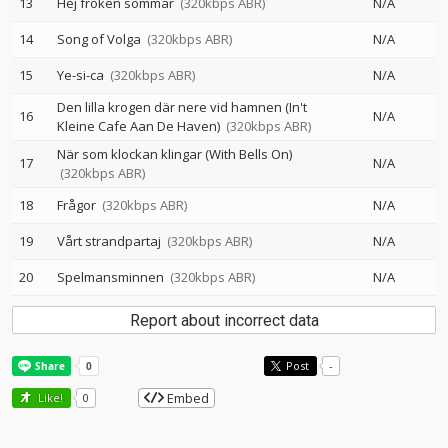
13
Hej fröken sommar
(320kbps ABR)
N/A
14
Song of Volga
(320kbps ABR)
N/A
15
Ye-si-ca
(320kbps ABR)
N/A
Den lilla krogen där nere vid hamnen (In't
16
N/A
Kleine Cafe Aan De Haven)
(320kbps ABR)
När som klockan klingar (With Bells On)
17
N/A
(320kbps ABR)
18
Frågor
(320kbps ABR)
N/A
19
Vårt strandpartaj
(320kbps ABR)
N/A
20
Spelmansminnen
(320kbps ABR)
N/A
Report about incorrect data
Post
-
Embed
Like!
0