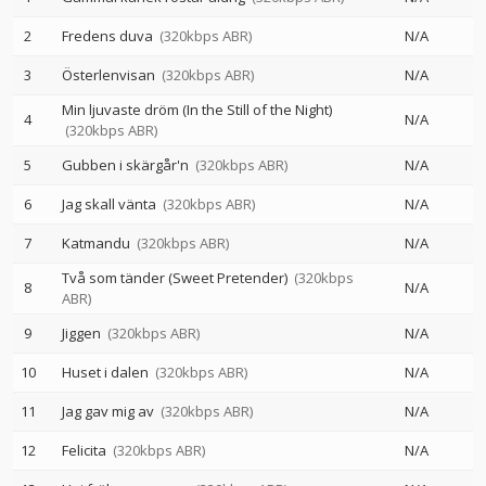
2
Fredens duva
(320kbps ABR)
N/A
3
Österlenvisan
(320kbps ABR)
N/A
Min ljuvaste dröm (In the Still of the Night)
4
N/A
(320kbps ABR)
5
Gubben i skärgår'n
(320kbps ABR)
N/A
6
Jag skall vänta
(320kbps ABR)
N/A
7
Katmandu
(320kbps ABR)
N/A
Två som tänder (Sweet Pretender)
(320kbps
8
N/A
ABR)
9
Jiggen
(320kbps ABR)
N/A
10
Huset i dalen
(320kbps ABR)
N/A
11
Jag gav mig av
(320kbps ABR)
N/A
12
Felicita
(320kbps ABR)
N/A