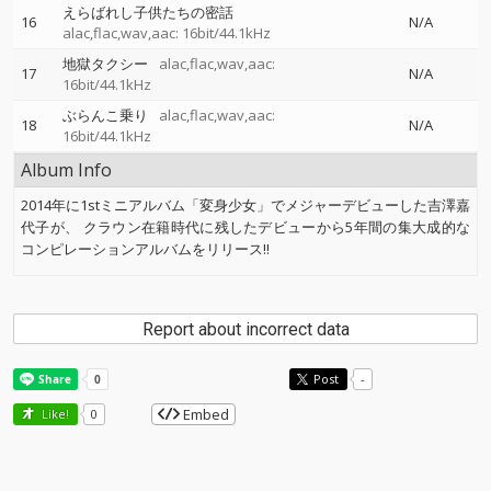
えらばれし子供たちの密話
16
N/A
alac,flac,wav,aac: 16bit/44.1kHz
地獄タクシー
alac,flac,wav,aac:
17
N/A
16bit/44.1kHz
ぶらんこ乗り
alac,flac,wav,aac:
18
N/A
16bit/44.1kHz
Album Info
2014年に1stミニアルバム「変身少女」でメジャーデビューした吉澤嘉
代子が、 クラウン在籍時代に残したデビューから5年間の集大成的な
コンピレーションアルバムをリリース!!
Report about incorrect data
Post
-
Embed
Like!
0