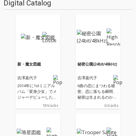
Digital Catalog
新・魔女図鑑
秘密公園(24bit/48kHz)
吉澤嘉代子
吉澤嘉代子
2014年に1stミニアル
6曲の恋にまつわる秘
バム「変身少女」でメ
密。恋に落ちる瞬間、
ジャーデビューした吉
秘密は生まれるのかも
澤嘉代子が、 クラウン
しれません。妄想系個
18 tracks
6 tracks
在籍時代に残したデビ
性派シンガーソングラ
ューから5年間の集大
イター吉澤嘉代子、初
成的なコンピレーショ
のラブソング集。
ンアルバムをリリース!!