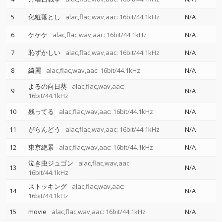
5
化粧落とし
alac,flac,wav,aac: 16bit/44.1kHz
N/A
6
ケケケ
alac,flac,wav,aac: 16bit/44.1kHz
N/A
7
恥ずかしい
alac,flac,wav,aac: 16bit/44.1kHz
N/A
8
綺麗
alac,flac,wav,aac: 16bit/44.1kHz
N/A
よるの向日葵
alac,flac,wav,aac:
9
N/A
16bit/44.1kHz
10
残ってる
alac,flac,wav,aac: 16bit/44.1kHz
N/A
11
がらんどう
alac,flac,wav,aac: 16bit/44.1kHz
N/A
12
東京絶景
alac,flac,wav,aac: 16bit/44.1kHz
N/A
泣き虫ジュゴン
alac,flac,wav,aac:
13
N/A
16bit/44.1kHz
ストッキング
alac,flac,wav,aac:
14
N/A
16bit/44.1kHz
15
movie
alac,flac,wav,aac: 16bit/44.1kHz
N/A