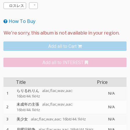
ロスレス
How To Buy
Add all to Cart
Add all to INTEREST
Title
Price
らりるれりん
alac,flac,wav,aac:
1
N/A
16bit/44.1kHz
未成年の主張
alac,flac,wav,aac:
2
N/A
16bit/44.1kHz
3
美少女
alac,flac,wav,aac: 16bit/44.1kHz
N/A
4
月曜日戦争
alac,flac,wav,aac: 16bit/44.1kHz
N/A