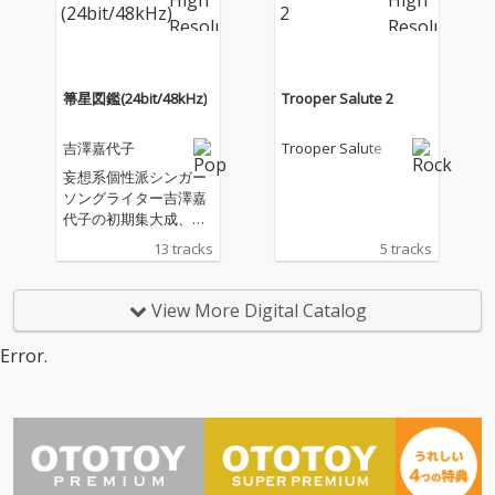
箒星図鑑(24bit/48kHz)
Trooper Salute 2
吉澤嘉代子
Trooper Salute
妄想系個性派シンガー
ソングライター吉澤嘉
代子の初期集大成、待
望の1stフルアルバム完
13 tracks
5 tracks
成!! これまでのリード
楽曲「未成年の主張」
「美少女」「ケケケ」
View More Digital Catalog
に加え、 アルバムリー
ド曲の「ストッキン
Error.
グ」と「泣き虫ジュゴ
ン」、綾小路 翔が参加
して話題の「ブルーベ
リーシガレット」等の
新曲を収録した充実の
一作。