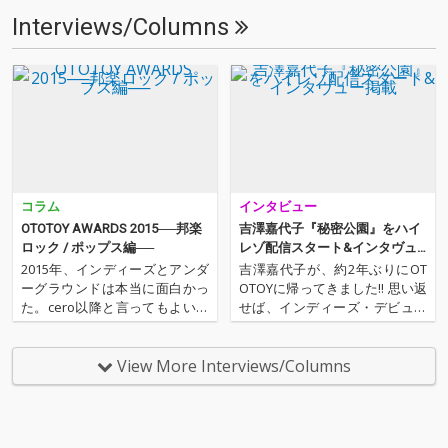
Interviews/Columns
コラム
インタビュー
OTOTOY AWARDS 2015──邦楽
吉澤嘉代子『秘密公園』をハイ
ロック / ポップス編──
レゾ配信スタート&インタヴュ
ー掲載
2015年、インディーズとアンダ
吉澤嘉代子が、約2年ぶりにOT
ーグラウンドは本当に面白かっ
OTOYに帰ってきました!! 思い返
た。cero以降と言ってもよいだ
せば、インディーズ・デビュー
ろうYogee New Waves、never
作『魔女図鑑』のリリースにあ
young beach、Suchmos等の良
たり、''ほぼ未成年座談会''、Ust
質な日本語ロック勢だけでな
ream番組「吉澤嘉代子の魔女修
View More Interviews/Columns
く、YOUR ROMANCE、YKIKI B
行 出張編」など、一緒に並走し
E…
てその姿を見守り、メジャー・
デビュ…