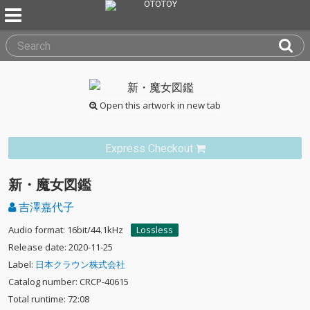
Open this artwork in new tab
Express Checkout
新・魔女図鑑
吉澤嘉代子
Audio format: 16bit/44.1kHz
Lossless
Release date: 2020-11-25
Label:
日本クラウン株式会社
Catalog number: CRCP-40615
Total runtime: 72:08