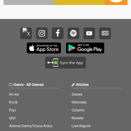
Sync the App
Genre
-
All Genres
Articles
Hi-res
Series
Rock
Interview
Pop
Column
Idol
Review
Anime/Game/Voice Actor
Live Report