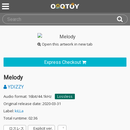
Open this artwork in new tab
Express Checkout
Melody
YDIZZY
Audio format: 16bit/44.1kHz
Lossless
Original release date: 2020-03-31
Label:
kiLLa
Total runtime: 02:36
ロスレス
Explicit ver.