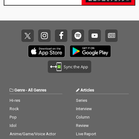
Sync the App
Genre
-
All Genres
Articles
Hi-res
Series
Rock
Interview
Pop
Column
Idol
Review
Anime/Game/Voice Actor
Live Report