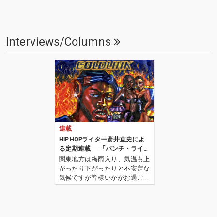
Interviews/Columns
連載
HIP HOPライター斎井直史によ
る定期連載──「パンチ・ライン
of The Month」 第5回
関東地方は梅雨入り、気温も上
がったり下がったりと不安定な
気候ですが皆様いかがお過ごし
でしょうか? HIP HOPライタ
ー・斎井直史による定期連載
「パンチ・ライン of The Mont
h」も今月で5回目。前回は名古