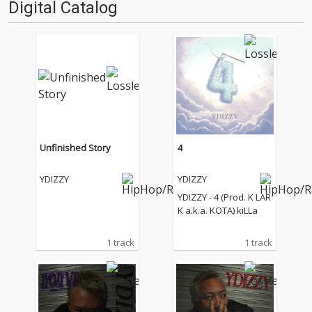
Digital Catalog
屋を中心に活躍するラッパー、
SOCKSがリ…
Unfinished Story
4
YDIZZY
YDIZZY
YDIZZY - 4 (Prod. K LAR
K a.k.a. KOTA) kiLLa
1 track
1 track