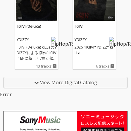
II0IIVI (Deluxe)
II0IIVI
YDIZZY
YDIZZY
II0IIVI (Deluxe) kiLLaのY
2026 "II0IIVI" YDIZZY ki
DIZZYによる 前作"II0IIV
LLa
I" EPに新しく7曲が収
録された 2026年の始ま
13 tracks
6 tracks
りを告げるALBUM kiLL
a
View More Digital Catalog
Error.