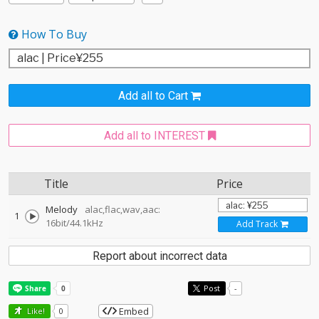
How To Buy
Add all to Cart
Add all to INTEREST
Title
Price
Melody
alac,flac,wav,aac:
1
16bit/44.1kHz
Add Track
Report about incorrect data
Post
-
Embed
Like!
0