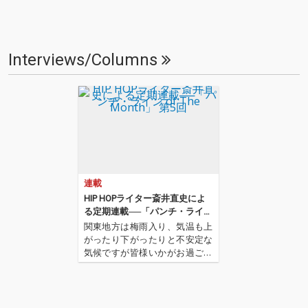
Interviews/Columns
連載
HIP HOPライター斎井直史によ
る定期連載──「パンチ・ライン
of The Month」 第5回
関東地方は梅雨入り、気温も上
がったり下がったりと不安定な
気候ですが皆様いかがお過ごし
でしょうか? HIP HOPライタ
ー・斎井直史による定期連載
「パンチ・ライン of The Mont
h」も今月で5回目。前回は名古