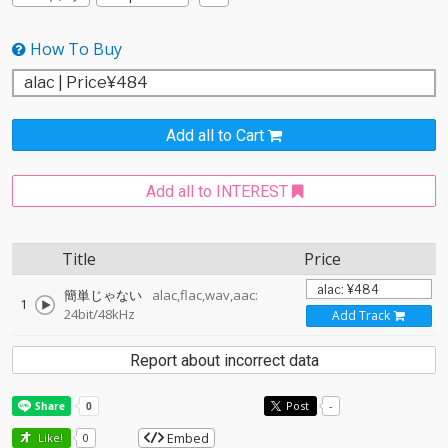
How To Buy
Add all to Cart
Add all to INTEREST
Title
Price
簡単じゃない
alac,flac,wav,aac:
1
24bit/48kHz
Add Track
Report about incorrect data
Post
-
Embed
Like!
0