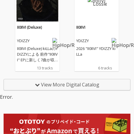
II0IIVI (Deluxe)
II0IIVI
YDIZZY
YDIZZY
II0IIVI (Deluxe) kiLLaのY
2026 "II0IIVI" YDIZZY ki
DIZZYによる 前作"II0IIV
LLa
I" EPに新しく7曲が収
録された 2026年の始ま
13 tracks
6 tracks
りを告げるALBUM kiLL
a
View More Digital Catalog
Error.