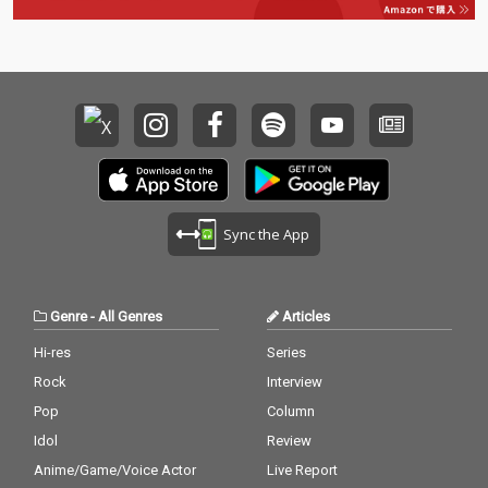
Sync the App
Genre
-
All Genres
Articles
Hi-res
Series
Rock
Interview
Pop
Column
Idol
Review
Anime/Game/Voice Actor
Live Report