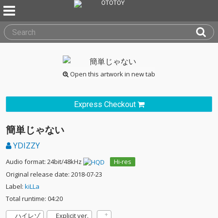
Open this artwork in new tab
Express Checkout
簡単じゃない
YDIZZY
Audio format: 24bit/48kHz
Hi-res
Original release date: 2018-07-23
Label:
kiLLa
Total runtime: 04:20
ハイレゾ
Explicit ver.