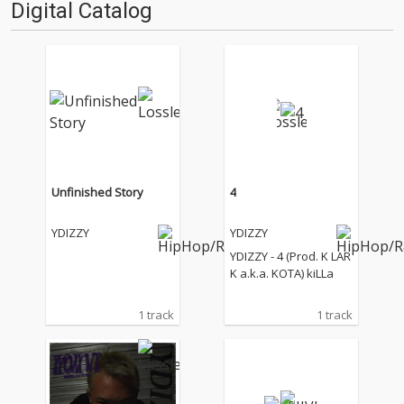
Digital Catalog
屋を中心に活躍するラッパー、
SOCKSがリ…
Unfinished Story
4
YDIZZY
YDIZZY
YDIZZY - 4 (Prod. K LAR
K a.k.a. KOTA) kiLLa
1 track
1 track