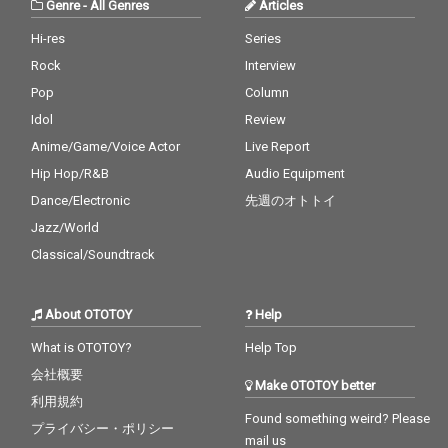
Genre
-
All Genres
Articles
Hi-res
Series
Rock
Interview
Pop
Column
Idol
Review
Anime/Game/Voice Actor
Live Report
Hip Hop/R&B
Audio Equipment
Dance/Electronic
先週のオトトイ
Jazz/World
Classical/Soundtrack
About OTOTOY
Help
What is OTOTOY?
Help Top
会社概要
Make OTOTOY better
利用規約
Found something weird? Please
プライバシー・ポリシー
mail us