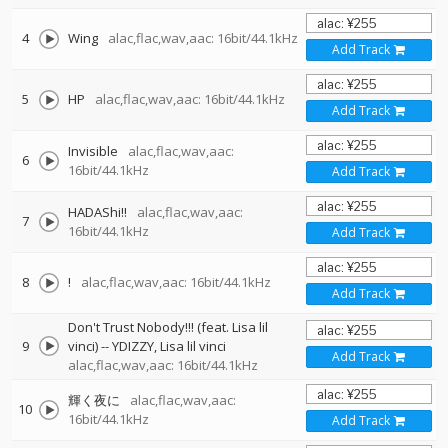
4
Wing
alac,flac,wav,aac: 16bit/44.1kHz
Add Track
5
HP
alac,flac,wav,aac: 16bit/44.1kHz
Add Track
Invisible
alac,flac,wav,aac:
6
16bit/44.1kHz
Add Track
HADAShi!!
alac,flac,wav,aac:
7
16bit/44.1kHz
Add Track
8
!
alac,flac,wav,aac: 16bit/44.1kHz
Add Track
Don't Trust Nobody!!! (feat. Lisa lil
9
vinci)
--
YDIZZY
Lisa lil vinci
Add Track
alac,flac,wav,aac: 16bit/44.1kHz
輝く夜に
alac,flac,wav,aac:
10
16bit/44.1kHz
Add Track