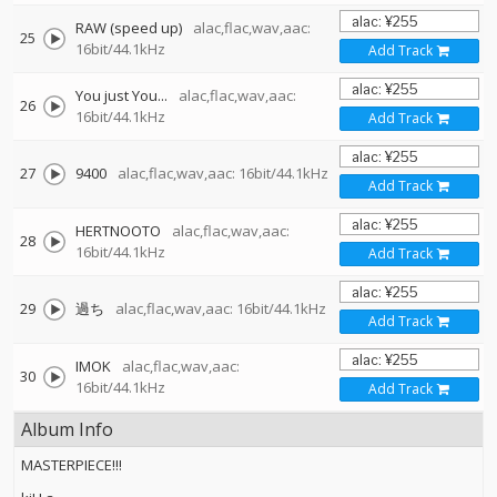
RAW (speed up)
alac,flac,wav,aac:
25
16bit/44.1kHz
Add Track
You just You...
alac,flac,wav,aac:
26
16bit/44.1kHz
Add Track
27
9400
alac,flac,wav,aac: 16bit/44.1kHz
Add Track
HERTNOOTO
alac,flac,wav,aac:
28
16bit/44.1kHz
Add Track
29
過ち
alac,flac,wav,aac: 16bit/44.1kHz
Add Track
IMOK
alac,flac,wav,aac:
30
16bit/44.1kHz
Add Track
Album Info
MASTERPIECE!!!