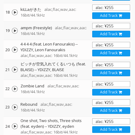
kiLLaがきた
alac,flac,wav,aac:
18
16bit/44.1kHz
Add Track
ampm (Freestyle)
alac,flac,wav,aac:
19
16bit/44.1kHz
Add Track
4 4 4 4 (feat. Leon Fanourakis)
--
20
YDIZZY
Leon Fanourakis
Add Track
alac,flac,wav,aac: 16bit/44.1kHz
ビッチが空気入れてくるいつも (feat.
21
BLAISE)
--
YDIZZY
BLAISE
Add Track
alac,flac,wav,aac: 16bit/44.1kHz
Zombie Land
alac,flac,wav,aac:
22
16bit/44.1kHz
Add Track
Rebound
alac,flac,wav,aac:
23
16bit/44.1kHz
Add Track
One shot, Two shots, Three shots
24
(feat. eyden)
--
YDIZZY
eyden
Add Track
alac,flac,wav,aac: 16bit/44.1kHz