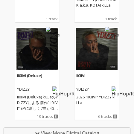
K a.k.a. KOTA) kiLLa
1 track
1 track
II0IIVI (Deluxe)
II0IIVI
YDIZZY
YDIZZY
II0IIVI (Deluxe) kiLLaのY
2026 "II0IIVI" YDIZZY ki
DIZZYによる 前作"II0IIV
LLa
I" EPに新しく7曲が収
録された 2026年の始ま
13 tracks
6 tracks
りを告げるALBUM kiLL
a
View More Digital Catalog