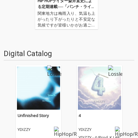
HIP HOPライター斎井直史によ
る定期連載──「パンチ・ライン
of The Month」 第5回
関東地方は梅雨入り、気温も上
がったり下がったりと不安定な
気候ですが皆様いかがお過ごし
でしょうか? HIP HOPライタ
ー・斎井直史による定期連載
「パンチ・ライン of The Mont
h」も今月で5回目。前回は名古
Digital Catalog
屋を中心に活躍するラッパー、
SOCKSがリ…
Unfinished Story
4
YDIZZY
YDIZZY
YDIZZY - 4 (Prod. K LAR