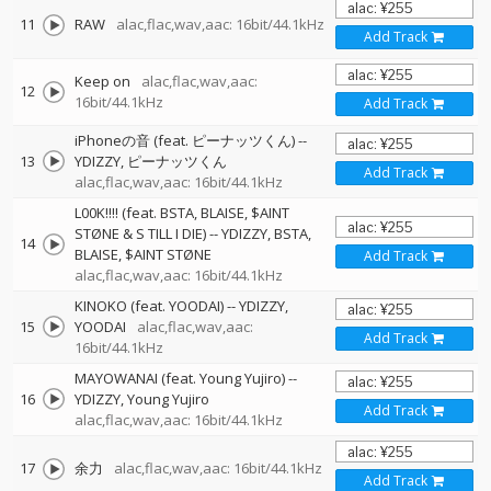
11
RAW
alac,flac,wav,aac: 16bit/44.1kHz
Add Track
Keep on
alac,flac,wav,aac:
12
16bit/44.1kHz
Add Track
iPhoneの音 (feat. ピーナッツくん)
--
13
YDIZZY
ピーナッツくん
Add Track
alac,flac,wav,aac: 16bit/44.1kHz
L00K!!!! (feat. BSTA, BLAISE, $AINT
STØNE & S TILL I DIE)
--
YDIZZY
BSTA
14
BLAISE
$AINT STØNE
Add Track
alac,flac,wav,aac: 16bit/44.1kHz
KINOKO (feat. YOODAI)
--
YDIZZY
15
YOODAI
alac,flac,wav,aac:
Add Track
16bit/44.1kHz
MAYOWANAI (feat. Young Yujiro)
--
16
YDIZZY
Young Yujiro
Add Track
alac,flac,wav,aac: 16bit/44.1kHz
17
余力
alac,flac,wav,aac: 16bit/44.1kHz
Add Track