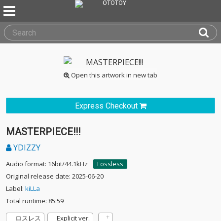
Open this artwork in new tab
Express Checkout
MASTERPIECE!!!
YDIZZY
Audio format: 16bit/44.1kHz
Lossless
Original release date: 2025-06-20
Label:
kiLLa
Total runtime: 85:59
ロスレス
Explicit ver.