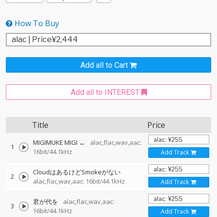
How To Buy
Add all to Cart
Add all to INTEREST
Title
Price
MIGIMUKE MIGI ←
alac,flac,wav,aac:
1
16bit/44.1kHz
Add Track
CloudはあるけどSmokeがない
2
alac,flac,wav,aac: 16bit/44.1kHz
Add Track
君が代を
alac,flac,wav,aac:
3
16bit/44.1kHz
Add Track