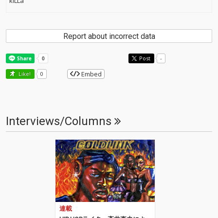
kiLLa
Report about incorrect data
Post
-
Embed
Like!
0
Interviews/Columns
連載