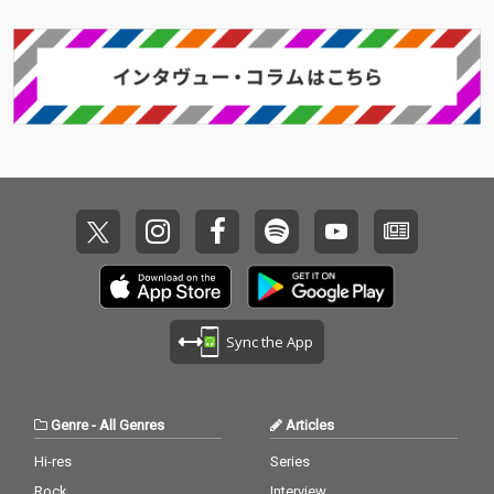
Sync the App
Genre
-
All Genres
Articles
Hi-res
Series
Rock
Interview