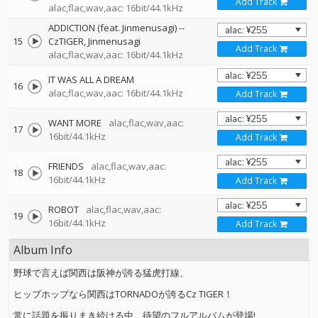
Add Track
alac,flac,wav,aac: 16bit/44.1kHz
ADDICTION (feat. Jinmenusagi)
--
15
CzTIGER
Jinmenusagi
Add Track
alac,flac,wav,aac: 16bit/44.1kHz
IT WAS ALL A DREAM
16
alac,flac,wav,aac: 16bit/44.1kHz
Add Track
WANT MORE
alac,flac,wav,aac:
17
16bit/44.1kHz
Add Track
FRIENDS
alac,flac,wav,aac:
18
16bit/44.1kHz
Add Track
ROBOT
alac,flac,wav,aac:
19
16bit/44.1kHz
Add Track
Album Info
野球で言えば関西は阪神が誇る猛虎打線、
ヒップホップなら関西はTORNADOが誇るCz TIGER！
常に話題を振りまき続ける中、待望のフルアルバムが登場!