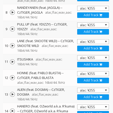
alac,flac,wav,aac: 16bit/44.1kHz
NANDEYANEN (feat. JAGGLA)
--
8
CzTIGER
JAGGLA
alac,flac,wav,aac:
Add Track
16bit/44.1kHz
PULL UP (feat. YDIZZY)
--
CzTIGER
9
YDIZZY
alac,flac,wav,aac:
Add Track
16bit/44.1kHz
LANE (feat. SNOOTIE WILD)
--
CzTIGER
10
SNOOTIE WILD
alac,flac,wav,aac:
Add Track
16bit/44.1kHz
ITSUSHIKA
alac,flac,wav,aac:
11
16bit/44.1kHz
Add Track
HONNE (feat. PABLO BLASTA)
--
12
CzTIGER
PABLO BLASTA
Add Track
alac,flac,wav,aac: 16bit/44.1kHz
ALIEN (feat. DOGMA)
--
CzTIGER
13
DOGMA
alac,flac,wav,aac:
Add Track
16bit/44.1kHz
HANERO (feat. OZworld a.k.a. R'kuma)
14
--
CzTIGER
OZworld a.k.a. R'kuma