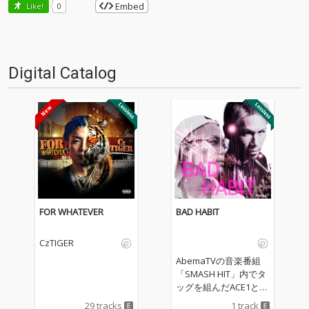
Embed
Like!
0
Digital Catalog
FOR WHATEVER
BAD HABIT
CzTIGER
AbemaTVの音楽番組
「SMASH HIT」内でタ
ッグを組んだACE1とCz
TIGERのコラボ楽曲が
29 tracks
1 track