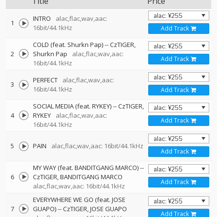
Title
Price
INTRO
alac,flac,wav,aac:
1
16bit/44.1kHz
Add Track
COLD (feat. Shurkn Pap)
--
CzTIGER
2
Shurkn Pap
alac,flac,wav,aac:
Add Track
16bit/44.1kHz
PERFECT
alac,flac,wav,aac:
3
16bit/44.1kHz
Add Track
SOCIAL MEDIA (feat. RYKEY)
--
CzTIGER
4
RYKEY
alac,flac,wav,aac:
Add Track
16bit/44.1kHz
5
PAIN
alac,flac,wav,aac: 16bit/44.1kHz
Add Track
MY WAY (feat. BANDITGANG MARCO)
--
6
CzTIGER
BANDITGANG MARCO
Add Track
alac,flac,wav,aac: 16bit/44.1kHz
EVERYWHERE WE GO (feat. JOSE
7
GUAPO)
--
CzTIGER
JOSE GUAPO
Add Track