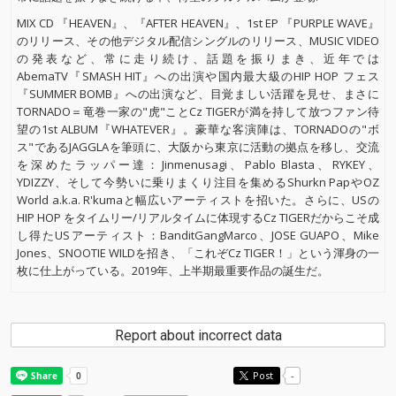
MIX CD 『HEAVEN』、『AFTER HEAVEN』、1st EP 『PURPLE WAVE』
のリリース、その他デジタル配信シングルのリリース、MUSIC VIDEO
の発表など、常に走り続け、話題を振りまき、近年では
AbemaTV『SMASH HIT』への出演や国内最大級のHIP HOP フェス
『SUMMER BOMB』への出演など、目覚ましい活躍を見せ、まさに
TORNADO＝竜巻一家の"虎"ことCz TIGERが満を持して放つファン待
望の1st ALBUM『WHATEVER』。豪華な客演陣は、TORNADOの"ボ
ス"であるJAGGLAを筆頭に、大阪から東京に活動の拠点を移し、交流
を深めたラッパー達：Jinmenusagi、Pablo Blasta、RYKEY、
YDIZZY、そして今勢いに乗りまくり注目を集めるShurkn PapやOZ
World a.k.a. R'kumaと幅広いアーティストを招いた。さらに、USの
HIP HOP をタイムリー/リアルタイムに体現するCz TIGERだからこそ成
し得たUSアーティスト：BanditGangMarco、JOSE GUAPO、Mike
Jones、SNOOTIE WILDを招き、「これぞCz TIGER！」という渾身の一
枚に仕上がっている。2019年、上半期最重要作品の誕生だ。
Report about incorrect data
Post
-