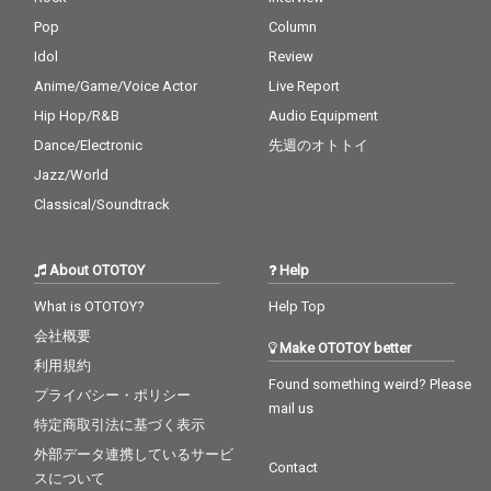
Pop
Column
Idol
Review
Anime/Game/Voice Actor
Live Report
Hip Hop/R&B
Audio Equipment
Dance/Electronic
先週のオトトイ
Jazz/World
Classical/Soundtrack
About OTOTOY
Help
What is OTOTOY?
Help Top
会社概要
Make OTOTOY better
利用規約
Found something weird? Please
プライバシー・ポリシー
mail us
特定商取引法に基づく表示
外部データ連携しているサービ
Contact
スについて