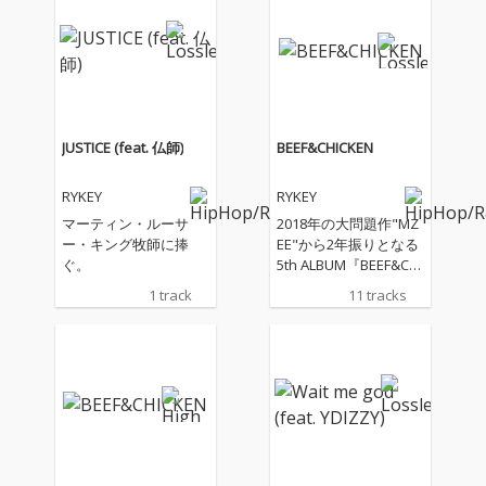
に出る前の君たちへの
置き土産。 BACHLOGI
Cがミックス&マスタリ
ングを務める本作。 ト
ラックメーカーにはGR
EEN ASSASSIN DOLLA
R、SIBA、Phonk Ge
JUSTICE (feat. 仏師)
BEEF&CHICKEN
e、Aretha Brooklyn、
タイプライターが集
RYKEY
RYKEY
結。 フィーチャリング
には盟友である舐達麻
マーティン・ルーサ
2018年の大問題作"MZ
からBADSAIKUSH、DE
ー・キング牧師に捧
EE"から2年振りとなる
LTA9KID。 仏師、REAL-
ぐ。
5th ALBUM『BEEF&CHI
T、Cz Tigerとプライベ
CKEN』が遂にリリース
1 track
11 tracks
ートでも交流のあるRY
決定!! IG LIVE等でのRE
KEYとしては非常の意
C風景の露出でリリー
味のあるラインナップ
スを待っていたファン
となっている。
には待望の楽曲陣がズ
ラリと並ぶ最強のラッ
プアルバム。