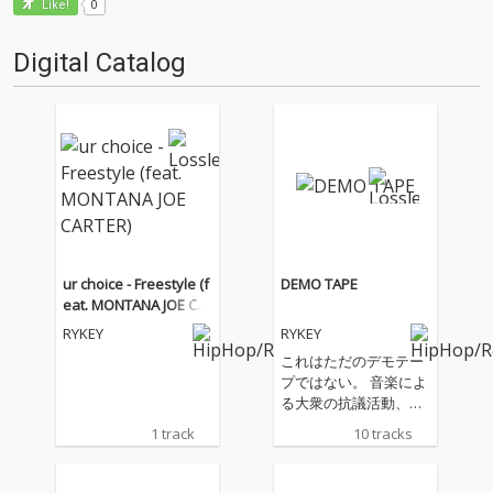
0
Like!
Digital Catalog
ur choice - Freestyle (f
DEMO TAPE
eat. MONTANA JOE CA
RTER)
RYKEY
RYKEY
これはただのデモテー
プではない。 音楽によ
る大衆の抗議活動、デ
モクラシーはこの国だ
1 track
10 tracks
けではなくいつか人の
心すらも変える。RYKE
Yが送る、少し長い旅