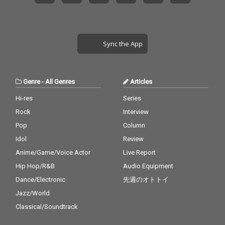
Sync the App
Genre
-
All Genres
Articles
Hi-res
Series
Rock
Interview
Pop
Column
Idol
Review
Anime/Game/Voice Actor
Live Report
Hip Hop/R&B
Audio Equipment
Dance/Electronic
先週のオトトイ
Jazz/World
Classical/Soundtrack