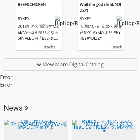
BEEF&CHICKEN
Wait me god (feat. YDI
ZZY)
RYKEY
RYKEY
2018年の大問題作"MZ
天国にいる 兄弟ヘ 愛を
EE"から2年振りとなる
込めて RYKEYより #RY
5th ALBUM『BEEF&CHI
KEY#YDIZZY
CKEN』が遂にリリース
11 tracks
1 track
決定!! IG LIVE等でのRE
C風景の露出でリリー
スを待っていたファン
View More Digital Catalog
には待望の楽曲陣がズ
ラリと並ぶ最強のラッ
Error.
プアルバム。
Error.
News