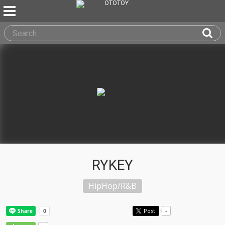
RYKEY
HipHop/R&B
Post
-