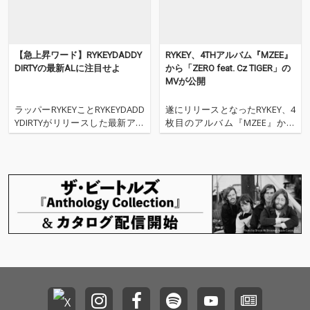
【急上昇ワード】RYKEYDADDY
RYKEY、4THアルバム『MZEE』
DIRTYの最新ALに注目せよ
から「ZERO feat. Cz TIGER」の
MVが公開
ラッパーRYKEYことRYKEYDADD
遂にリリースとなったRYKEY、4
YDIRTYがリリースした最新アル
枚目のアルバム『MZEE』から
バム『RYKEYDADDYDIRTY』に
収録曲”ZERO”のMVが公開され
本日は注目しよう。 三度目の懲
た。 Cz TIGERを客演に迎えた本
役から出所後半年。服役するご
楽曲のＭＶはドラマ仕立てな内
とに、その言葉に深みを増す男
容となっておりTAKI & DAIKY(TO
ことRYKEYDADDYDIRTY。本作
SATSUMA FILMS)がディレクタ
は客演に道、プ
ーを務