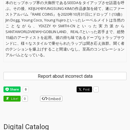
本のヒップホップ界の大御所であるSEEDAをタイアップさせ話題を呼
ぶ。その後、KEIJUやBYUNGSUNG KIMの作品参加を経て、遂にファー
ストアルバム『RARE COINS』を2020年10月31日にドロップ！(13曲）
Jin Dogg, Young Coco, Young Yujiroといったレーベルメイトは当然の
ことながら、YDIZZYやSMITH-CNといった実力派から
SANTAWORLDVIEWやGOBLIN LAND、REAL-Tといった若手まで、総勢
15組のアーティストを起用。彼の持ち味であるドープなトラップサウ
ンドに、様々なスタイルで乗せられたラップは聞き応え抜群。聞く者
のテンションを爆上げすること間違いなし。至高のコンピレーション
アルバムとなっている。
Report about incorrect data
Post
-
Embed
Like!
0
Digital Catalog