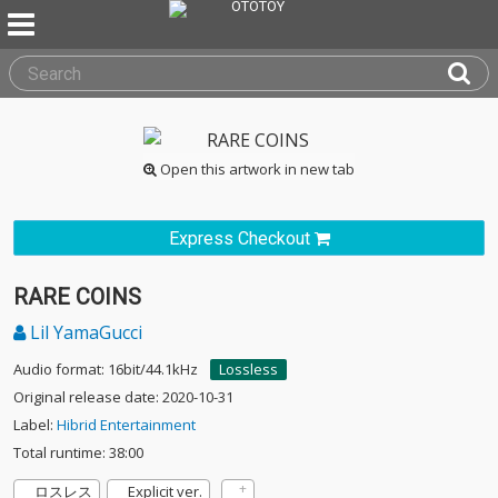
Open this artwork in new tab
Express Checkout
RARE COINS
Lil YamaGucci
Audio format: 16bit/44.1kHz
Lossless
Original release date: 2020-10-31
Label:
Hibrid Entertainment
Total runtime: 38:00
ロスレス
Explicit ver.