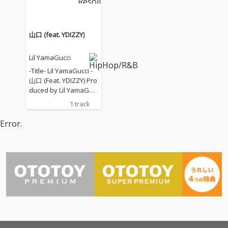
界の大御所であるSEED
西のとある私立高校の
Aをタイアップさせ話
英語教師でもある彼は
題を呼ぶ。その後、KEI
2018年 “Swervin ft. Yo
JUやBYUNGSUNG KIM
ung Yujiro, Kenayeboi,
山口 (feat. YDIZZY)
の作品参加を経て、遂
SEEDA, Jin Dogg”をリ
にファーストアルバム
リース。ハイブリッド
Lil YamaGucci
『RARE COINS』を202
エンターテイメントの
0年10月31日にドロッ
Young YujiroやJin Dogg
-Title- Lil YamaGucci -
プ！(13曲）Jin Dogg, Y
と日本のヒップホップ
山口 (Feat. YDIZZY) Pro
oung Coco, Young Yuji
界の大御所であるSEED
duced by Lil YamaGuc
roといったレーベルメ
Aをタイアップさせ話
ci Recorded by Berser
1 track
イトは当然のことなが
題を呼ぶ。その後、KEI
k Benz (HAZE) Mix & M
ら、YDIZZYやSMITH-C
JUやBYUNGSUNG KIM
asterd by WARKAR Jac
Error.
Nといった実力派からS
の作品参加を経て、遂
ket Artwork MartY (HA
ANTAWORLDVIEWやG
に今夏ファーストアル
ZE) -Review- 突如現れ
OBLIN LAND、REAL-T
バムのリリースが決
たカナダ人ビートメイ
といった若手まで、総
定！ハイブリッドエン
カーLil YamaGucci、関
勢15組のアーティスト
ターテイメントのラッ
西のとある私立高校の
を起用。彼の持ち味で
パーを中心に東西様々
英語教師でもある彼は
あるドープなトラップ
な今のシーンを賑わす
2018年 “Swervin ft. Yo
サウンドに、様々なス
ラッパーを起用。その
ung Yujiro, Kenayeboi,
タイルで乗せられたラ
第一弾シングルとして
SEEDA, Jin Dogg”をリ
ップは聞き応え抜群。
YDIZZYを招いた、その
リース。ハイブリッド
聞く者のテンションを
名も”山口”をリリー
エンターテイメントの