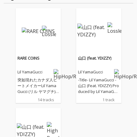
RARE COINS
山口 (feat. YDIZZY)
Lil YamaGucci
Lil YamaGucci
突如現れたカナダ人ビ
-Title- Lil YamaGucci -
ートメイカーLil Yama
山口 (Feat. YDIZZY) Pro
Gucci (リル ヤマグチ)
duced by Lil YamaGuc
日本の高校で英語教師
ci Recorded by Berser
14 tracks
1 track
も務める彼は2018年 “S
k Benz (HAZE) Mix & M
wervin ft. Young Yujir
asterd by WARKAR Jac
o, Kenayeboi, SEEDA, J
ket Artwork MartY (HA
in Dogg”をリリース。
ZE) -Review- 突如現れ
Dirty Kansaiのメンツ
たカナダ人ビートメイ
と日本のヒップホップ
カーLil YamaGucci、関