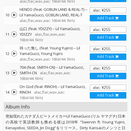
alac,flac,wav,aac: 16bit/44.1kHz
HENDO (feat. GOBLIN LAND & REAL-T)
--
10
Lil YamaGucci
GOBLIN LAND
REAL-T
Add Track
alac,flac,wav,aac: 16bit/44.1kHz
山口 (feat. YDIZZY)
--
Lil YamaGucci
11
YDIZZY
alac,flac,wav,aac:
Add Track
16bit/44.1kHz
待った無し (feat. Young Yujiro)
--
Lil
12
YamaGucci
Young Yujiro
Add Track
alac,flac,wav,aac: 16bit/44.1kHz
704 (feat. SMITH-CN)
--
Lil YamaGucci
13
SMITH-CN
alac,flac,wav,aac:
Add Track
16bit/44.1kHz
On God (feat. RINOH)
--
Lil YamaGucci
14
RINOH
alac,flac,wav,aac:
Add Track
16bit/44.1kHz
Album Info
突如現れたカナダ人ビートメイカーLil YamaGucci (リル ヤマグチ) 日本
の高校で英語教師も務める彼は2018年 “Swervin ft. Young Yujiro,
Kenayeboi, SEEDA, Jin Dogg”をリリース。Dirty Kansaiのメンツと日