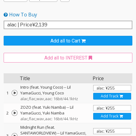
How To Buy
Add all to Cart
Add all to INTEREST
Title
Price
Intro (feat. Young Coco)
--
Lil
1
YamaGucci
Young Coco
Add Track
alac,flac,wav,aac: 16bit/44.1kHz
ZOZO (feat. Yuki Namba)
--
Lil
2
YamaGucci
Yuki Namba
Add Track
alac,flac,wav,aac: 16bit/44.1kHz
Midnight Run (feat.
SANTAWORLDVIEW)
--
Lil YamaGucci
3