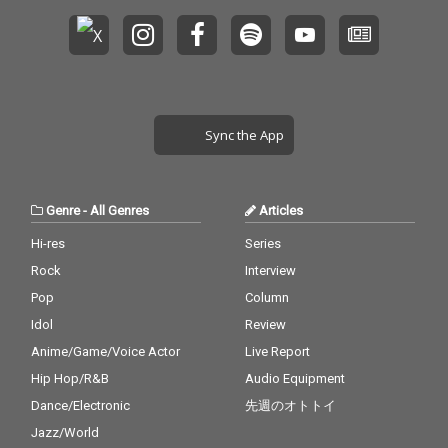
爆上げすること間違い
ス！
Young YujiroやJin Dogg
なし。至高のコンピレ
と日本のヒップホップ
ーションアルバムとな
界の大御所であるSEED
っている。
Aをタイアップさせ話
題を呼ぶ。その後、KEI
JUやBYUNGSUNG KIM
の作品参加を経て、遂
Sync the App
に今夏ファーストアル
バムのリリースが決
定！ハイブリッドエン
ターテイメントのラッ
Genre
-
All Genres
Articles
パーを中心に東西様々
な今のシーンを賑わす
Hi-res
Series
ラッパーを起用。その
Rock
Interview
第一弾シングルとして
Pop
Column
YDIZZYを招いた、その
名も”山口”をリリー
Idol
Review
ス！
Anime/Game/Voice Actor
Live Report
Hip Hop/R&B
Audio Equipment
Dance/Electronic
先週のオトトイ
Jazz/World