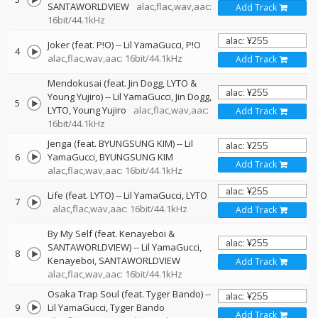
SANTAWORLDVIEW
alac,flac,wav,aac:
Add Track
16bit/44.1kHz
Joker (feat. P!O)
--
Lil YamaGucci
P!O
4
alac,flac,wav,aac: 16bit/44.1kHz
Add Track
Mendokusai (feat. Jin Dogg, LYTO &
Young Yujiro)
--
Lil YamaGucci
Jin Dogg
5
LYTO
Young Yujiro
alac,flac,wav,aac:
Add Track
16bit/44.1kHz
Jenga (feat. BYUNGSUNG KIM)
--
Lil
6
YamaGucci
BYUNGSUNG KIM
Add Track
alac,flac,wav,aac: 16bit/44.1kHz
Life (feat. LYTO)
--
Lil YamaGucci
LYTO
7
alac,flac,wav,aac: 16bit/44.1kHz
Add Track
By My Self (feat. Kenayeboi &
SANTAWORLDVIEW)
--
Lil YamaGucci
8
Kenayeboi
SANTAWORLDVIEW
Add Track
alac,flac,wav,aac: 16bit/44.1kHz
Osaka Trap Soul (feat. Tyger Bando)
--
9
Lil YamaGucci
Tyger Bando
Add Track