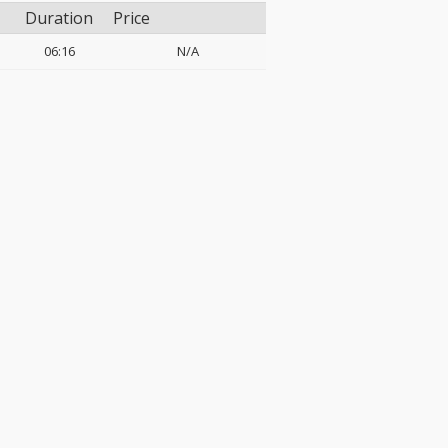
Duration
Price
06:16
N/A