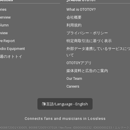
ries
What is OTOTOY?
terview
会社概要
olumn
利用規約
view
プライバシー・ポリシー
ve Report
特定商取引法に基づく表示
dio Equipment
外部データ連携しているサービスに
いて
週のオトトイ
OTOTOYアプリ
媒体資料と広告のご案内
Our Team
Careers
言語/Language - English
Connects fans and musicians in Lossless
008872001Y30005, 9008872005Y37019 / NexTone: ID000000232, ID000000233 / エルマーク: