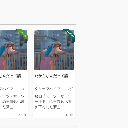
なんだって話
だからなんだって話
プハイプ
クリープハイプ
ミーツ・ザ・ワ
映画「ミーツ・ザ・ワ
」の主題歌へ書
ールド」の主題歌へ書
した新曲
き下ろした新曲
1 track
1 track