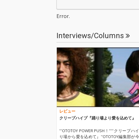
ャリア史上最大規模の
ャリア史上最大
全国ツアーを行ったク
全国ツアーを行
リープハイプ。2026年
リープハイプ。2
Error.
は、改めてバンドらし
は、改めてバン
いスタイルを追求し
いスタイルを追
た、5曲入り新作EPを
た、5曲入り新
Interviews/Columns
リリース。 ライブハウ
リリース。 ラ
スツアー2026「あのこ
スツアー2026
ろ一番熱いのは君の口
ろ一番熱いのは
の中だった」ととも
の中だった」と
に、バンドの現在を提
に、バンドの現
示する。
示する。
レビュー
クリープハイプ『踊り場より愛を込めて』
'''OTOTOY POWER PUSH！'''''クリープ
り場から愛を込めて』''OTOTOY編集部が