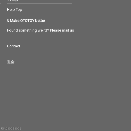
Help Top
Make OTOTOY better
Found something weird? Please mail us
Contact
つ
退会
 RIAJ80023001