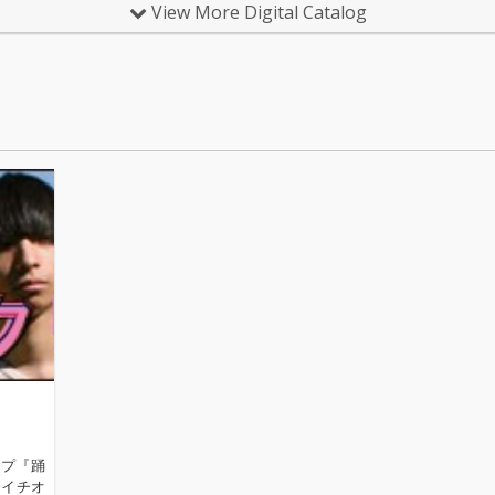
規模の
View More Digital Catalog
ったク
026年
ドらし
求し
作EPを
イブハウ
「あのこ
君の口
とも
在を提
ハイプ『踊
今イチオ