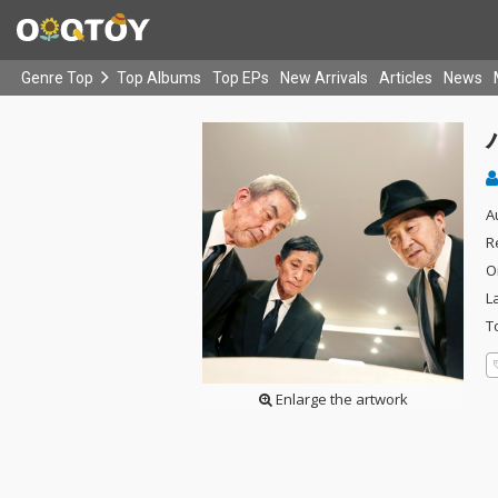
Genre Top
Top Albums
Top EPs
New Arrivals
Articles
News
A
R
O
L
T
Enlarge the artwork