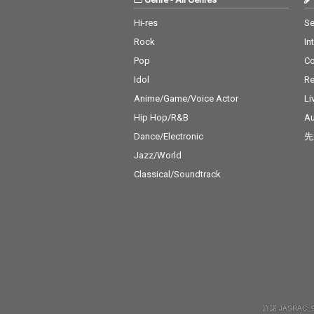
Hi-res
Se
Rock
In
Pop
C
Idol
Re
Anime/Game/Voice Actor
Li
Hip Hop/R&B
Au
Dance/Electronic
先
Jazz/World
Classical/Soundtrack
許諾 JASRAC: 9