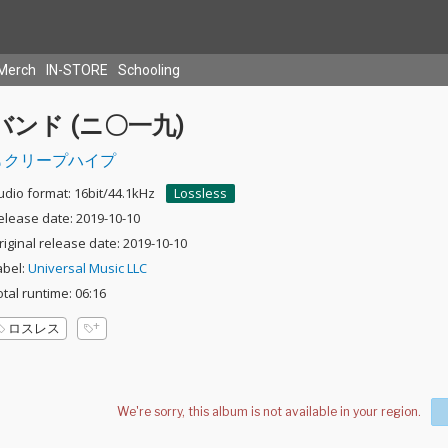
Merch
IN-STORE
Schooling
バンド (ニ〇一九)
クリープハイプ
udio format: 16bit/44.1kHz
Lossless
elease date: 2019-10-10
riginal release date: 2019-10-10
abel:
Universal Music LLC
otal runtime: 06:16
ロスレス