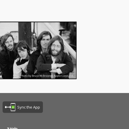
Sync the App
Help