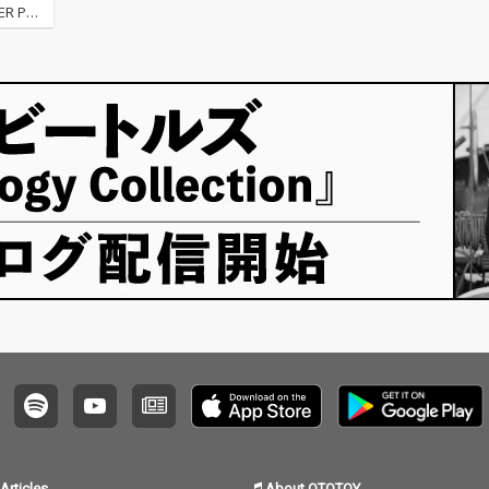
 PUS
人組バン
Articles
About OTOTOY