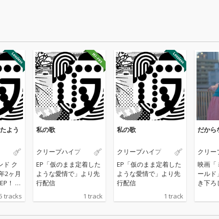
たよう
私の歌
私の歌
だから
クリープハイプ
クリープハイプ
クリー
ンド ク
EP「仮のまま定着した
EP「仮のまま定着した
映画「
年2ヶ月
ような愛情で」より先
ような愛情で」より先
ールド
！ 20
行配信
行配信
き下ろ
＆ライブ
5 tracks
1 track
1 track
、アリー
というキ