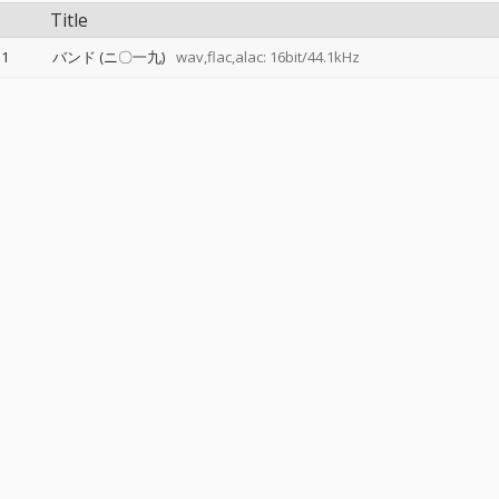
Title
1
バンド (ニ〇一九)
wav,flac,alac: 16bit/44.1kHz