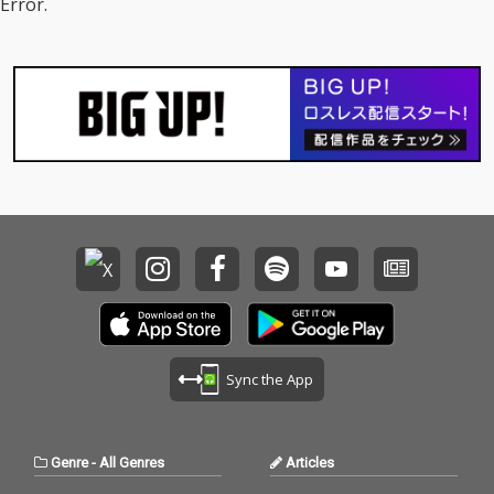
Error.
Sync the App
Genre
-
All Genres
Articles