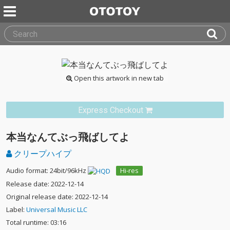
Open this artwork in new tab
Express Checkout
本当なんてぶっ飛ばしてよ
クリープハイプ
Audio format: 24bit/96kHz
Hi-res
Release date: 2022-12-14
Original release date: 2022-12-14
Label:
Universal Music LLC
Total runtime: 03:16