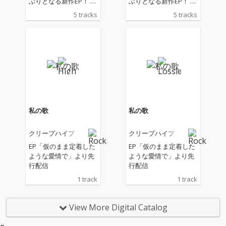
ぶりとなる新作EP！ 20
ぶりとなる新作EP！ 20
25年にホール＆ライブ
25年にホール＆ライブ
5 tracks
5 tracks
ハウス15公演、アリー
ハウス15公演、アリー
ナ4会場8公演というキ
ナ4会場8公演というキ
ャリア史上最大規模の
ャリア史上最大規模の
全国ツアーを行ったク
全国ツアーを行ったク
リープハイプ。2026年
リープハイプ。2026年
は、改めてバンドらし
は、改めてバンドらし
いスタイルを追求し
いスタイルを追求し
た、5曲入り新作EPを
た、5曲入り新作EPを
リリース。 ライブハウ
リリース。 ライブハウ
スツアー2026「あのこ
スツアー2026「あのこ
私の歌
私の歌
ろ一番熱いのは君の口
ろ一番熱いのは君の口
の中だった」ととも
の中だった」ととも
クリープハイプ
クリープハイプ
に、バンドの現在を提
に、バンドの現在を提
示する。
示する。
EP「仮のまま定着した
EP「仮のまま定着した
ような愛情で」より先
ような愛情で」より先
行配信
行配信
1 track
1 track
View More Digital Catalog