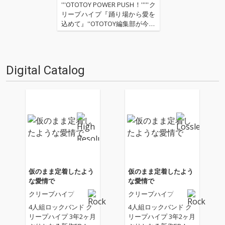
'''OTOTOY POWER PUSH！'''''ク
リープハイプ『踊り場から愛を
込めて』''OTOTOY編集部が今イ
チオシのアーティストを紹介す
るOTOTOY POWER PUSH。今回
は、下北沢を中心に活動する4
人組バンド、クリープハイプを
Digital Catalog
ご紹介。印象…
仮のまま定着したよう
仮のまま定着したよう
な愛情で
な愛情で
クリープハイプ
クリープハイプ
4人組ロックバンド ク
4人組ロックバンド ク
リープハイプ 3年2ヶ月
リープハイプ 3年2ヶ月