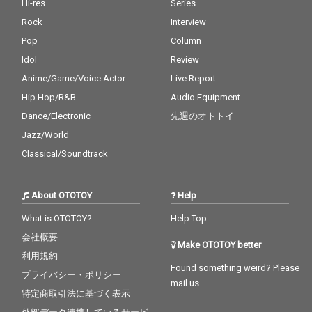
Hi-res
Series
Rock
Interview
Pop
Column
Idol
Review
Anime/Game/Voice Actor
Live Report
Hip Hop/R&B
Audio Equipment
Dance/Electronic
先週のオトトイ
Jazz/World
Classical/Soundtrack
About OTOTOY
Help
What is OTOTOY?
Help Top
会社概要
Make OTOTOY better
利用規約
Found something weird? Please
プライバシー・ポリシー
mail us
特定商取引法に基づく表示