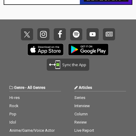
Sync the App
Genre
-
All Genres
Articles
Hi-res
Series
Rock
Interview
Pop
Column
Idol
Review
Anime/Game/Voice Actor
Live Report