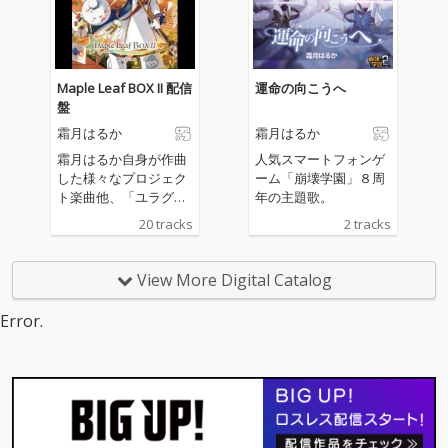
Maple Leaf BOX II 配信
運命の向こうへ
盤
霜月はるか
霜月はるか
霜月はるか自身が作曲
人気スマートフォンゲ
した様々なプロジェク
ーム「崩壊学園」８周
ト楽曲他、「ユラグソ
年の主題歌。
ラ」「さらさ」リアレ
20 tracks
2 tracks
ンジ、提供曲セルフカ
バー、歌詞・コーラス
公募の新曲など7曲新
View More Digital Catalog
録全14曲のボーカル盤
と、生演奏インストア
Error.
レンジ盤6曲収録！