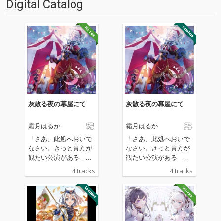
Digital Catalog
灰散る夜の幕屋にて
灰散る夜の幕屋にて
霜月はるか
霜月はるか
「さあ、此処へおいで
「さあ、此処へおいで
なさい。きっと貴方が
なさい。きっと貴方が
観たい公演がある―
観たい公演がある―
―」 魔花に魂を蝕ま
―」 魔花に魂を蝕ま
4 tracks
4 tracks
れた幻想患者の症例を
れた幻想患者の症例を
記す『アリエスの花想
記す『アリエスの花想
録（カルテ）』 正体
録（カルテ）』 正体
不明の通称：幻想サー
不明の通称：幻想サー
カスに関する事例――
カスに関する事例――