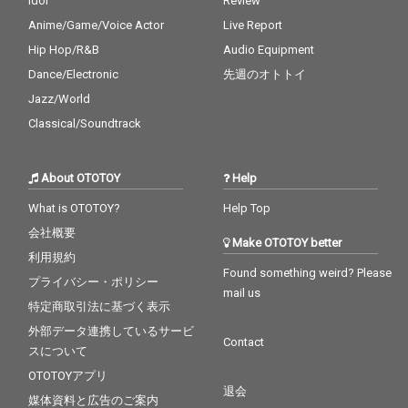
Idol
Review
Anime/Game/Voice Actor
Live Report
Hip Hop/R&B
Audio Equipment
Dance/Electronic
先週のオトトイ
Jazz/World
Classical/Soundtrack
About OTOTOY
Help
What is OTOTOY?
Help Top
会社概要
Make OTOTOY better
利用規約
Found something weird? Please
プライバシー・ポリシー
mail us
特定商取引法に基づく表示
外部データ連携しているサービ
Contact
スについて
OTOTOYアプリ
退会
媒体資料と広告のご案内