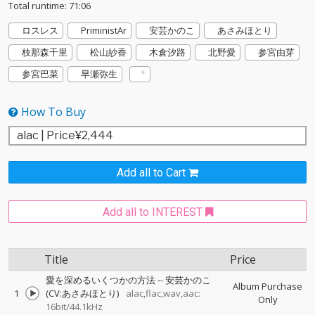
Total runtime: 71:06
ロスレス
PriministAr
安芸かのこ
あさみほとり
枝那森千里
松山紗香
木倉汐路
北野愛
参宮由芽
参宮巴菜
早瀬弥生
How To Buy
Add all to Cart
Add all to INTEREST
Title
Price
愛を深めるいくつかの方法
--
安芸かのこ
Album Purchase
1
(CV:あさみほとり)
alac,flac,wav,aac:
Only
16bit/44.1kHz