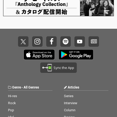
Sync the App
Genre
-
All Genres
Articles
Hi-res
Series
Rock
Interview
Pop
Column