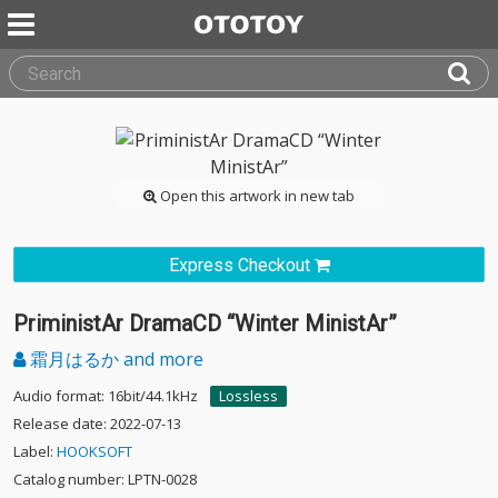
Open this artwork in new tab
Express Checkout
PriministAr DramaCD “Winter MinistAr”
霜月はるか and more
Audio format: 16bit/44.1kHz
Lossless
Release date: 2022-07-13
Label:
HOOKSOFT
Catalog number: LPTN-0028