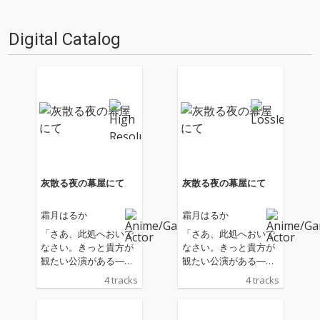
Digital Catalog
灰散る夜の幕屋にて
灰散る夜の幕屋にて
霜月はるか
霜月はるか
「さあ、此処へおいで
「さあ、此処へおいで
なさい。きっと貴方が
なさい。きっと貴方が
観たい公演がある―
観たい公演がある―
―」 魔花に魂を蝕ま
―」 魔花に魂を蝕ま
4 tracks
4 tracks
れた幻想患者の症例を
れた幻想患者の症例を
記す『アリエスの花想
記す『アリエスの花想
録（カルテ）』 正体
録（カルテ）』 正体