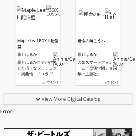
不明の通称：幻想サー
不明の通称：幻想サー
カスに関する事例――
カスに関する事例――
Maple Leaf BOX II 配信
運命の向こうへ
盤
霜月はるか
霜月はるか
霜月はるか自身が作曲
人気スマートフォンゲ
した様々なプロジェク
ーム「崩壊学園」８周
ト楽曲他、「ユラグソ
年の主題歌。
ラ」「さらさ」リアレ
20 tracks
2 tracks
ンジ、提供曲セルフカ
バー、歌詞・コーラス
公募の新曲など7曲新
View More Digital Catalog
録全14曲のボーカル盤
と、生演奏インストア
Error.
レンジ盤6曲収録！