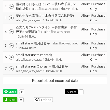
雪の降る日もそばにいて
--
枝那森千里(CV:
Album Purchase
2
松山紗香)
alac,flac,wav,aac: 16bit/44.1kHz
Only
夢の中なら素直に
--
木倉汐路(CV:北野愛)
Album Purchase
3
alac,flac,wav,aac: 16bit/44.1kHz
Only
乙女たちのバレンタイン
--
参宮由芽、参宮
Album Purchase
4
巴菜(CV:早瀬弥生)
alac,flac,wav,aac:
Only
16bit/44.1kHz
small star
--
霜月はるか
alac,flac,wav,aac:
Album Purchase
5
16bit/44.1kHz
Only
small star (Instrumental)
--
Album Purchase
6
alac,flac,wav,aac: 16bit/44.1kHz
Only
small star (on Chorus)
--
霜月はるか
Album Purchase
7
alac,flac,wav,aac: 16bit/44.1kHz
Only
Report about incorrect data
Post
-
Embed
Like!
0