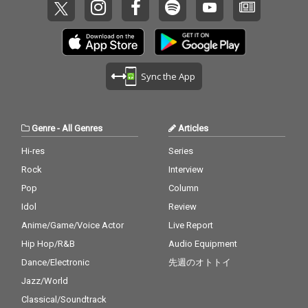
Sync the App
Genre
-
All Genres
Articles
Hi-res
Series
Rock
Interview
Pop
Column
Idol
Review
Anime/Game/Voice Actor
Live Report
Hip Hop/R&B
Audio Equipment
Dance/Electronic
先週のオトトイ
Jazz/World
Classical/Soundtrack