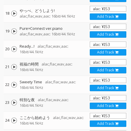
やっべ、どうしよう!
18
alac,flac,wav,aac: 16bit/44.1kHz
Add Track
Pure×Connect ver.piano
19
alac,flac,wav,aac: 16bit/44.1kHz
Add Track
Ready...!
alac,flac,wav,aac:
20
16bit/44.1kHz
Add Track
祝福の時間
alac,flac,wav,aac:
21
16bit/44.1kHz
Add Track
Sweety Time
alac,flac,wav,aac:
22
16bit/44.1kHz
Add Track
特別な夜
alac,flac,wav,aac:
23
16bit/44.1kHz
Add Track
ここから始めよう
alac,flac,wav,aac:
24
16bit/44.1kHz
Add Track