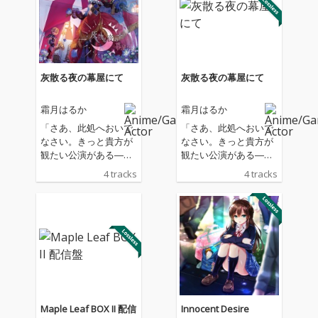
灰散る夜の幕屋にて
灰散る夜の幕屋にて
霜月はるか
霜月はるか
「さあ、此処へおいで
「さあ、此処へおいで
なさい。きっと貴方が
なさい。きっと貴方が
観たい公演がある―
観たい公演がある―
―」 魔花に魂を蝕ま
―」 魔花に魂を蝕ま
4 tracks
4 tracks
れた幻想患者の症例を
れた幻想患者の症例を
記す『アリエスの花想
記す『アリエスの花想
録（カルテ）』 正体
録（カルテ）』 正体
不明の通称：幻想サー
不明の通称：幻想サー
カスに関する事例――
カスに関する事例――
Maple Leaf BOX II 配信
Innocent Desire