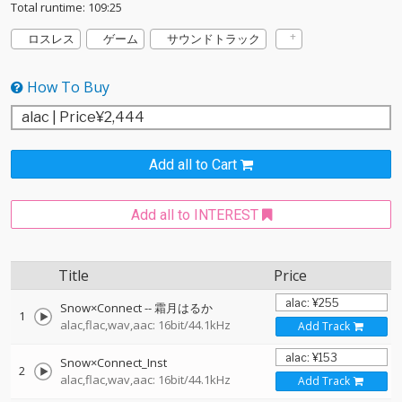
Total runtime: 109:25
ロスレス
ゲーム
サウンドトラック
How To Buy
Add all to Cart
Add all to INTEREST
Title
Price
Snow×Connect
--
霜月はるか
1
alac,flac,wav,aac: 16bit/44.1kHz
Add Track
Snow×Connect_Inst
2
alac,flac,wav,aac: 16bit/44.1kHz
Add Track