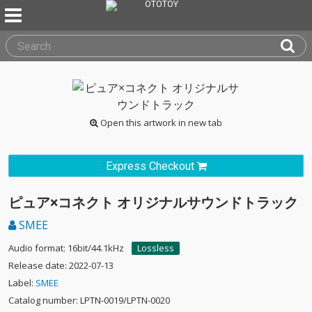
Open this artwork in new tab
Express Checkout
ピュア×コネクト オリジナルサウンドトラック
SMEE
Audio format: 16bit/44.1kHz
Lossless
Release date: 2022-07-13
Label:
SMEE
Catalog number: LPTN-0019/LPTN-0020