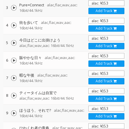
Pure×Connect
alac,flac,wav,aac:
3
16bit/44.1kHz
Add Track
街を歩いて
alac,flac,wav,aac:
4
16bit/44.1kHz
Add Track
今日はどこに出掛けよう
5
alac,flac,wav,aac: 16bit/44.1kHz
Add Track
賑やかな日々
alac,flac,wav,aac:
6
16bit/44.1kHz
Add Track
暇な午後
alac,flac,wav,aac:
7
16bit/44.1kHz
Add Track
ティータイムは自室で
8
alac,flac,wav,aac: 16bit/44.1kHz
Add Track
ほうほう、それで?
alac,flac,wav,aac:
9
16bit/44.1kHz
Add Track
ひねくれ者の青春
alac,flac,wav,aac: