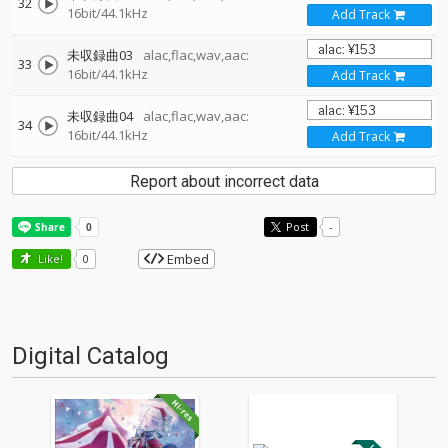
32
16bit/44.1kHz
Add Track
未収録曲03
alac,flac,wav,aac:
33
16bit/44.1kHz
Add Track
未収録曲04
alac,flac,wav,aac:
34
16bit/44.1kHz
Add Track
Report about incorrect data
Post
-
Embed
Like!
0
Digital Catalog