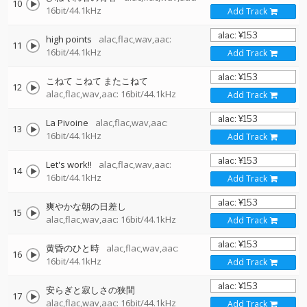
10
16bit/44.1kHz
Add Track
high points
alac,flac,wav,aac:
11
16bit/44.1kHz
Add Track
こねて こねて またこねて
12
alac,flac,wav,aac: 16bit/44.1kHz
Add Track
La Pivoine
alac,flac,wav,aac:
13
16bit/44.1kHz
Add Track
Let's work!!
alac,flac,wav,aac:
14
16bit/44.1kHz
Add Track
爽やかな朝の日差し
15
alac,flac,wav,aac: 16bit/44.1kHz
Add Track
黄昏のひと時
alac,flac,wav,aac:
16
16bit/44.1kHz
Add Track
安らぎと寂しさの狭間
17
alac,flac,wav,aac: 16bit/44.1kHz
Add Track