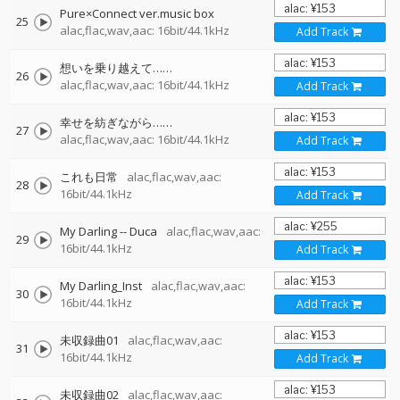
Pure×Connect ver.music box
25
alac,flac,wav,aac: 16bit/44.1kHz
Add Track
想いを乗り越えて……
26
alac,flac,wav,aac: 16bit/44.1kHz
Add Track
幸せを紡ぎながら……
27
alac,flac,wav,aac: 16bit/44.1kHz
Add Track
これも日常
alac,flac,wav,aac:
28
16bit/44.1kHz
Add Track
My Darling
--
Duca
alac,flac,wav,aac:
29
16bit/44.1kHz
Add Track
My Darling_Inst
alac,flac,wav,aac:
30
16bit/44.1kHz
Add Track
未収録曲01
alac,flac,wav,aac:
31
16bit/44.1kHz
Add Track
未収録曲02
alac,flac,wav,aac: