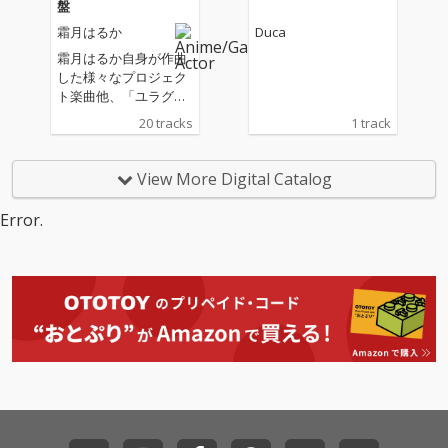
盤
霜月はるか
Duca
霜月はるか自身が作曲
した様々なプロジェク
ト楽曲他、「ユラグソ
ラ」「さらさ」リアレ
20 tracks
1 track
ンジ、提供曲セルフカ
バー、歌詞・コーラス
公募の新曲など7曲新
View More Digital Catalog
録全14曲のボーカル盤
と、生演奏インストア
Error.
レンジ盤6曲収録！