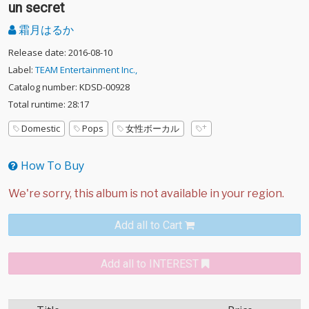
un secret
霜月はるか
Release date: 2016-08-10
Label:
TEAM Entertainment Inc.,
Catalog number: KDSD-00928
Total runtime: 28:17
Domestic
Pops
女性ボーカル
How To Buy
Add all to Cart
Add all to INTEREST