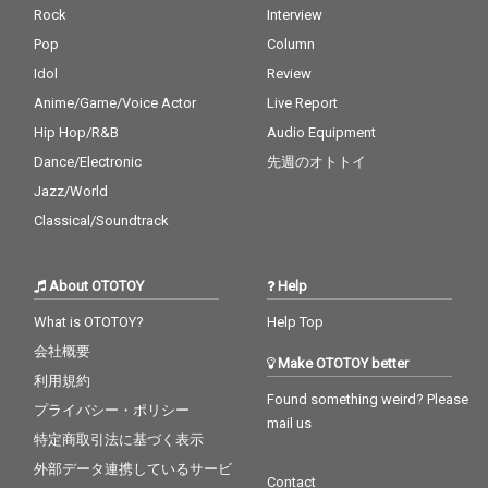
Rock
Interview
Pop
Column
Idol
Review
Anime/Game/Voice Actor
Live Report
Hip Hop/R&B
Audio Equipment
Dance/Electronic
先週のオトトイ
Jazz/World
Classical/Soundtrack
About OTOTOY
Help
What is OTOTOY?
Help Top
会社概要
Make OTOTOY better
利用規約
Found something weird? Please
プライバシー・ポリシー
mail us
特定商取引法に基づく表示
外部データ連携しているサービ
Contact