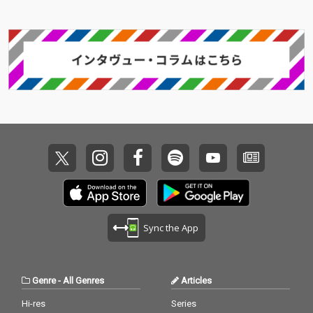
Sync the App
Genre
-
All Genres
Articles
Hi-res
Series