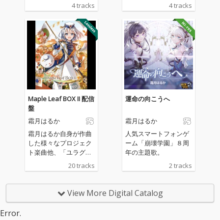
―」 魔花に魂を蝕ま
―」 魔花に魂を蝕ま
4 tracks
4 tracks
れた幻想患者の症例を
れた幻想患者の症例を
記す『アリエスの花想
記す『アリエスの花想
録（カルテ）』 正体
録（カルテ）』 正体
不明の通称：幻想サー
不明の通称：幻想サー
カスに関する事例――
カスに関する事例――
Maple Leaf BOX II 配信
運命の向こうへ
盤
霜月はるか
霜月はるか
霜月はるか自身が作曲
人気スマートフォンゲ
した様々なプロジェク
ーム「崩壊学園」８周
ト楽曲他、「ユラグソ
年の主題歌。
ラ」「さらさ」リアレ
20 tracks
2 tracks
ンジ、提供曲セルフカ
バー、歌詞・コーラス
公募の新曲など7曲新
View More Digital Catalog
録全14曲のボーカル盤
と、生演奏インストア
Error.
レンジ盤6曲収録！