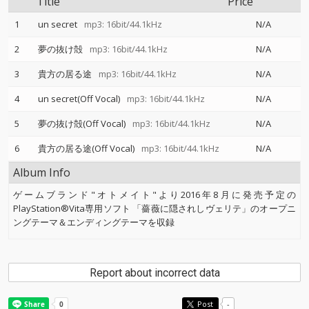
Title
Price
1
un secret
mp3: 16bit/44.1kHz
N/A
2
夢の抜け殻
mp3: 16bit/44.1kHz
N/A
3
貴方の居る途
mp3: 16bit/44.1kHz
N/A
4
un secret(Off Vocal)
mp3: 16bit/44.1kHz
N/A
5
夢の抜け殻(Off Vocal)
mp3: 16bit/44.1kHz
N/A
6
貴方の居る途(Off Vocal)
mp3: 16bit/44.1kHz
N/A
Album Info
ゲームブランド"オトメイト"より2016年8月に発売予定の
PlayStation®Vita専用ソフト 「薔薇に隠されしヴェリテ」のオープニ
ングテーマ＆エンディングテーマを収録
Report about incorrect data
Post
-