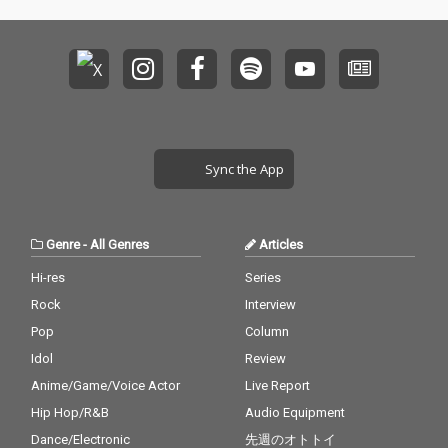
イントロ、AY のエネル
イントロ、AY のエネル
ギッシュな躍動感、HA
ギッシュな躍動感、HA
DY が放つ唯一無二の歌
DY が放つ唯一無二の歌
声、BIZEN の洗練され
声、BIZEN の洗練され
たスタイル、roomR の
たスタイル、roomR の
織りなすグルーヴ、そ
織りなすグルーヴ、そ
して OHL から参戦した
して OHL から参戦した
KTA・RYUSEI・KANNA
KTA・RYUSEI・KANNA
によるダイナミックな
によるダイナミックな
Sync the App
パワーが加わること
パワーが加わること
で、それぞれの「個」
で、それぞれの「個」
が強烈なシナジーを生
が強烈なシナジーを生
み出している。 この
み出している。 この
Genre
-
All Genres
Articles
夏、横浜の海、船の上
夏、横浜の海、船の上
で全ての情熱を一つに
で全ての情熱を一つに
Hi-res
Series
束ねる、パーティー・
束ねる、パーティー・
Rock
Interview
チューンを体感してほ
チューンを体感してほ
しい。
しい。
Pop
Column
Idol
Review
Anime/Game/Voice Actor
Live Report
Hip Hop/R&B
Audio Equipment
Dance/Electronic
先週のオトトイ