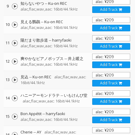
知らないやつ
--
Ku-on REC
9
alac,flac,wav,aac: 16bit/44.1kHz
Add Track
見える鸚鵡
--
Ku-on REC
10
alac,flac,wav,aac: 16bit/44.1kHz
Add Track
陽だまり散歩道
--
harryfaoki
11
alac,flac,wav,aac: 16bit/44.1kHz
Add Track
爽やかなピアノポップス
--
井上暖之
12
alac,flac,wav,aac: 16bit/44.1kHz
Add Track
見込
--
Ku-on REC
alac,flac,wav,aac:
13
16bit/44.1kHz
Add Track
ハニーアーモンドラテ
--
いもけんぴ堂
14
alac,flac,wav,aac: 16bit/44.1kHz
Add Track
Bon Appétit
--
harryfaoki
15
alac,flac,wav,aac: 16bit/44.1kHz
Add Track
Cherie
--
AY
alac,flac,wav,aac:
16