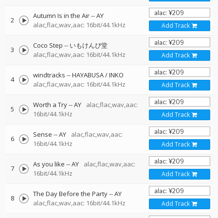
Autumn Is in the Air
--
AY
2
alac,flac,wav,aac: 16bit/44.1kHz
Add Track
Coco Step
--
いもけんぴ堂
3
alac,flac,wav,aac: 16bit/44.1kHz
Add Track
windtracks
--
HAYABUSA / INKO
4
alac,flac,wav,aac: 16bit/44.1kHz
Add Track
Worth a Try
--
AY
alac,flac,wav,aac:
5
16bit/44.1kHz
Add Track
Sense
--
AY
alac,flac,wav,aac:
6
16bit/44.1kHz
Add Track
As you like
--
AY
alac,flac,wav,aac:
7
16bit/44.1kHz
Add Track
The Day Before the Party
--
AY
8
alac,flac,wav,aac: 16bit/44.1kHz
Add Track