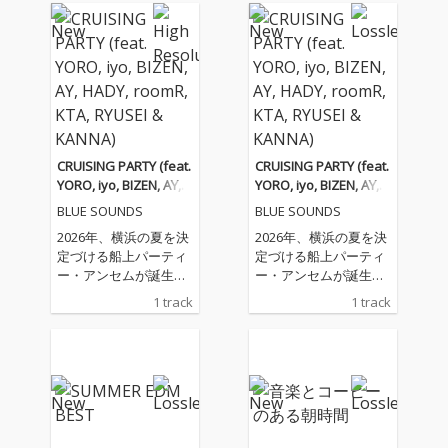
CRUISING PARTY (feat.
CRUISING PARTY (feat.
YORO, iyo, BIZEN, AY, H
YORO, iyo, BIZEN, AY, H
ADY, roomR, KTA, RYU
ADY, roomR, KTA, RYU
BLUE SOUNDS
BLUE SOUNDS
SEI & KANNA)
SEI & KANNA)
2026年、横浜の夏を決
2026年、横浜の夏を決
定づける船上パーティ
定づける船上パーティ
ー・アンセムが誕生。
ー・アンセムが誕生。
プレミアムイベント
プレミアムイベント
1 track
1 track
「BLUE SOUNDS Cruisi
「BLUE SOUNDS Cruisi
ng Party Vol. 2」の公
ng Party Vol. 2」の公
式テーマソングとして
式テーマソングとして
書き下ろされた本作
書き下ろされた本作
は、潮風とサンセット
は、潮風とサンセット
が交差する横浜の海で
が交差する横浜の海で
の熱狂をそのまま音に
の熱狂をそのまま音に
封じ込めた。 オーガナ
封じ込めた。 オーガナ