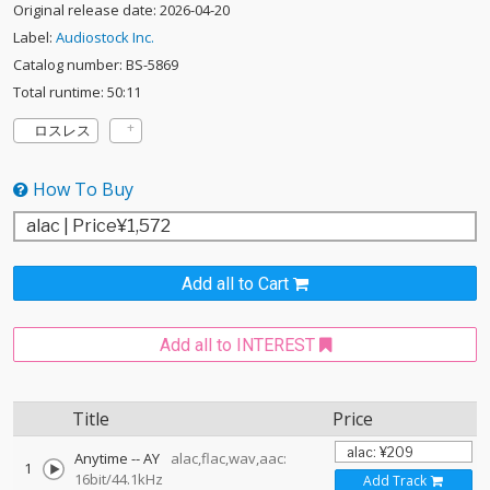
Original release date: 2026-04-20
Label:
Audiostock Inc.
Catalog number: BS-5869
Total runtime: 50:11
ロスレス
How To Buy
Add all to Cart
Add all to INTEREST
Title
Price
Anytime
--
AY
alac,flac,wav,aac:
1
16bit/44.1kHz
Add Track