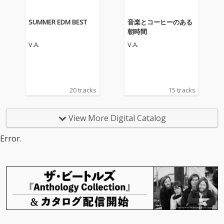
イザーの YORO がディ
イザーの YORO がディ
レクターを務め、冒頭
レクターを務め、冒頭
SUMMER EDM BEST
音楽とコーヒーのある
のシャウトで仲間を一
のシャウトで仲間を一
朝時間
人ひとり紹介しなが
人ひとり紹介しなが
V.A.
V.A.
ら、リスナーを真夏の
ら、リスナーを真夏の
「CRUISING PARTY」
「CRUISING PARTY」
へと誘い出す。心地よ
へと誘い出す。心地よ
いアフロビートのグル
いアフロビートのグル
ーヴを土台に、一度聴
ーヴを土台に、一度聴
20 tracks
15 tracks
けば誰もが口ずさめる
けば誰もが口ずさめる
キャッチーなサビのメ
キャッチーなサビのメ
ロディが、最高潮の解
ロディが、最高潮の解
View More Digital Catalog
放感をもたらしてい
放感をもたらしてい
く。 サウンドプロデュ
く。 サウンドプロデュ
Error.
ーサーには、アーティ
ーサーには、アーティ
ストとしても類まれな
ストとしても類まれな
才能を放つ iyo が担
才能を放つ iyo が担
当。彼自らがトラック
当。彼自らがトラック
制作（B.T.）からミッ
制作（B.T.）からミッ
クス・マスタリングま
クス・マスタリングま
でを手掛け、サウンド
でを手掛け、サウンド
を0から構築。そこに Y
を0から構築。そこに Y
ORO のホスト感溢れる
ORO のホスト感溢れる