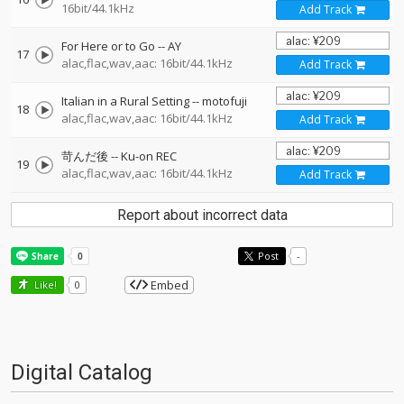
16bit/44.1kHz
Add Track
For Here or to Go
--
AY
17
alac,flac,wav,aac: 16bit/44.1kHz
Add Track
Italian in a Rural Setting
--
motofuji
18
alac,flac,wav,aac: 16bit/44.1kHz
Add Track
苛んだ後
--
Ku-on REC
19
alac,flac,wav,aac: 16bit/44.1kHz
Add Track
Report about incorrect data
Post
-
Embed
Like!
0
Digital Catalog