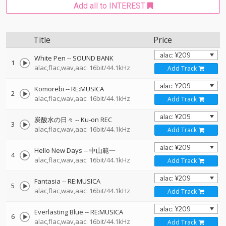
Add all to INTEREST
Title
Price
White Pen
--
SOUND BANK
1
alac,flac,wav,aac: 16bit/44.1kHz
Add Track
Komorebi
--
RE:MUSICA
2
alac,flac,wav,aac: 16bit/44.1kHz
Add Track
炭酸水の日々
--
Ku-on REC
3
alac,flac,wav,aac: 16bit/44.1kHz
Add Track
Hello New Days
--
中山範一
4
alac,flac,wav,aac: 16bit/44.1kHz
Add Track
Fantasia
--
RE:MUSICA
5
alac,flac,wav,aac: 16bit/44.1kHz
Add Track
Everlasting Blue
--
RE:MUSICA
6
alac,flac,wav,aac: 16bit/44.1kHz
Add Track