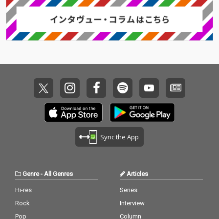
Sync the App
Genre
-
All Genres
Articles
Hi-res
Series
Rock
Interview
Pop
Column