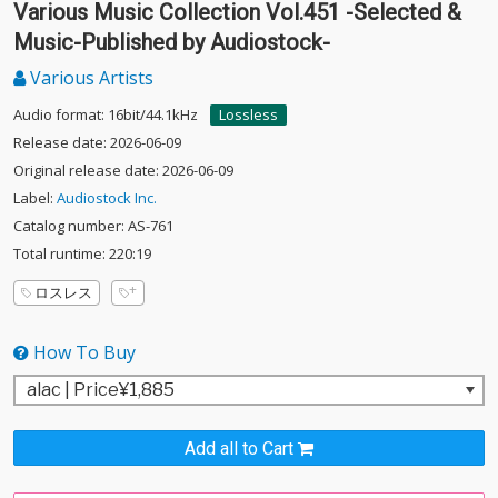
Various Music Collection Vol.451 -Selected &
Music-Published by Audiostock-
Various Artists
Audio format: 16bit/44.1kHz
Lossless
Release date: 2026-06-09
Original release date: 2026-06-09
Label:
Audiostock Inc.
Catalog number: AS-761
Total runtime: 220:19
ロスレス
How To Buy
Add all to Cart