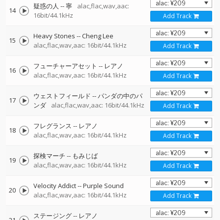
疑惑の人
--
寧
alac,flac,wav,aac:
14
16bit/44.1kHz
Add Track
Heavy Stones
--
Cheng Lee
15
alac,flac,wav,aac: 16bit/44.1kHz
Add Track
フューチャーアセット
--
レアノ
16
alac,flac,wav,aac: 16bit/44.1kHz
Add Track
ウェストフィールド
--
パンダの中のパ
17
ンダ
alac,flac,wav,aac: 16bit/44.1kHz
Add Track
フレグランス
--
レアノ
18
alac,flac,wav,aac: 16bit/44.1kHz
Add Track
探検マーチ
--
もみじば
19
alac,flac,wav,aac: 16bit/44.1kHz
Add Track
Velocity Addict
--
Purple Sound
20
alac,flac,wav,aac: 16bit/44.1kHz
Add Track
ステージング
--
レアノ