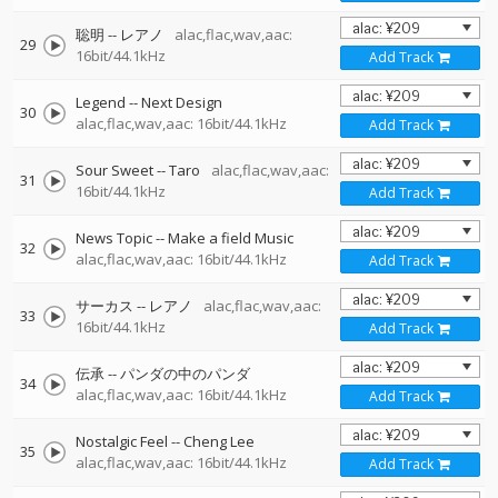
聡明
--
レアノ
alac,flac,wav,aac:
29
16bit/44.1kHz
Add Track
Legend
--
Next Design
30
alac,flac,wav,aac: 16bit/44.1kHz
Add Track
Sour Sweet
--
Taro
alac,flac,wav,aac:
31
16bit/44.1kHz
Add Track
News Topic
--
Make a field Music
32
alac,flac,wav,aac: 16bit/44.1kHz
Add Track
サーカス
--
レアノ
alac,flac,wav,aac:
33
16bit/44.1kHz
Add Track
伝承
--
パンダの中のパンダ
34
alac,flac,wav,aac: 16bit/44.1kHz
Add Track
Nostalgic Feel
--
Cheng Lee
35
alac,flac,wav,aac: 16bit/44.1kHz
Add Track