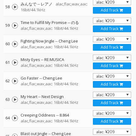
みんなで
--
レアノ
alac,flac,wav,aac:
58
16bit/44.1kHz
Add Track
Time to Fulfill My Promise
--
のる
59
alac,flac,wav,aac: 16bit/44.1kHz
Add Track
Fighting Now Jingle
--
Cheng Lee
60
alac,flac,wav,aac: 16bit/44.1kHz
Add Track
Misty Eyes
--
RE:MUSICA
61
alac,flac,wav,aac: 16bit/44.1kHz
Add Track
Go Faster
--
Cheng Lee
62
alac,flac,wav,aac: 16bit/44.1kHz
Add Track
My Heart
--
Next Design
63
alac,flac,wav,aac: 16bit/44.1kHz
Add Track
Creeping Oddness
--
8.864
64
alac,flac,wav,aac: 16bit/44.1kHz
Add Track
Blast out Jingle
--
Cheng Lee