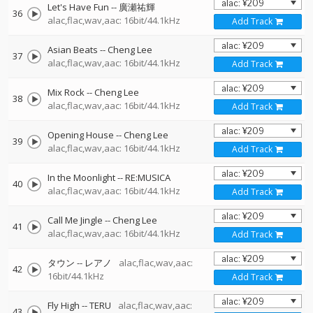
Let's Have Fun
--
廣瀬祐輝
36
alac,flac,wav,aac: 16bit/44.1kHz
Add Track
Asian Beats
--
Cheng Lee
37
alac,flac,wav,aac: 16bit/44.1kHz
Add Track
Mix Rock
--
Cheng Lee
38
alac,flac,wav,aac: 16bit/44.1kHz
Add Track
Opening House
--
Cheng Lee
39
alac,flac,wav,aac: 16bit/44.1kHz
Add Track
In the Moonlight
--
RE:MUSICA
40
alac,flac,wav,aac: 16bit/44.1kHz
Add Track
Call Me Jingle
--
Cheng Lee
41
alac,flac,wav,aac: 16bit/44.1kHz
Add Track
タウン
--
レアノ
alac,flac,wav,aac:
42
16bit/44.1kHz
Add Track
Fly High
--
TERU
alac,flac,wav,aac:
43