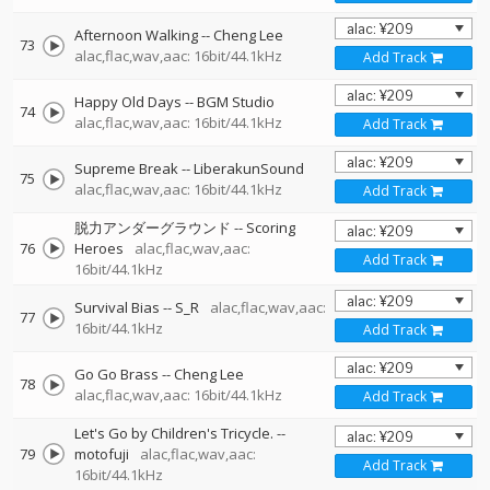
Afternoon Walking
--
Cheng Lee
73
alac,flac,wav,aac: 16bit/44.1kHz
Add Track
Happy Old Days
--
BGM Studio
74
alac,flac,wav,aac: 16bit/44.1kHz
Add Track
Supreme Break
--
LiberakunSound
75
alac,flac,wav,aac: 16bit/44.1kHz
Add Track
脱力アンダーグラウンド
--
Scoring
76
Heroes
alac,flac,wav,aac:
Add Track
16bit/44.1kHz
Survival Bias
--
S_R
alac,flac,wav,aac:
77
16bit/44.1kHz
Add Track
Go Go Brass
--
Cheng Lee
78
alac,flac,wav,aac: 16bit/44.1kHz
Add Track
Let's Go by Children's Tricycle.
--
79
motofuji
alac,flac,wav,aac:
Add Track
16bit/44.1kHz