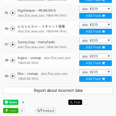
Dig Deeper
--
RE:MUSICA
95
alac,flac,wav,aac: 16bit/44.1kHz
Add Track
んちゃんちゃ
--
スキャット後藤
96
alac,flac,wav,aac: 16bit/44.1kHz
Add Track
Sunny Day
--
harryfaoki
97
alac,flac,wav,aac: 16bit/44.1kHz
Add Track
Kujira
--
zomap
alac,flac,wav,aac:
98
16bit/44.1kHz
Add Track
Ebo
--
zomap
alac,flac,wav,aac:
99
16bit/44.1kHz
Add Track
Report about incorrect data
Post
-
Embed
Like!
0