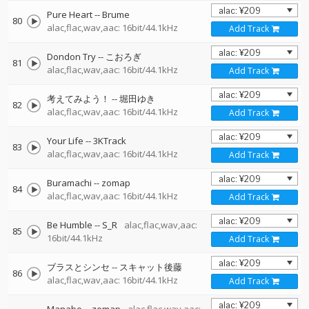
Pure Heart
--
Brume
80
alac,flac,wav,aac: 16bit/44.1kHz
Add Track
Dondon Try
--
こおろぎ
81
alac,flac,wav,aac: 16bit/44.1kHz
Add Track
考えてみよう！
--
堀田ゆき
82
alac,flac,wav,aac: 16bit/44.1kHz
Add Track
Your Life
--
3KTrack
83
alac,flac,wav,aac: 16bit/44.1kHz
Add Track
Buramachi
--
zomap
84
alac,flac,wav,aac: 16bit/44.1kHz
Add Track
Be Humble
--
S_R
alac,flac,wav,aac:
85
16bit/44.1kHz
Add Track
ブラスとシンセ
--
スキャット後藤
86
alac,flac,wav,aac: 16bit/44.1kHz
Add Track