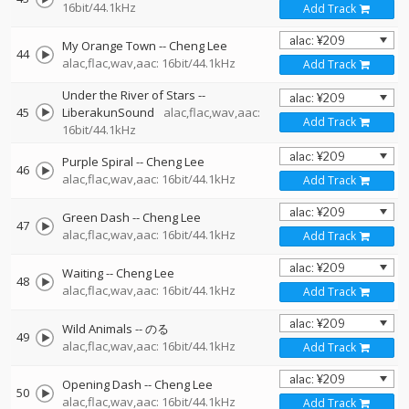
16bit/44.1kHz
Add Track
My Orange Town
--
Cheng Lee
44
alac,flac,wav,aac: 16bit/44.1kHz
Add Track
Under the River of Stars
--
45
LiberakunSound
alac,flac,wav,aac:
Add Track
16bit/44.1kHz
Purple Spiral
--
Cheng Lee
46
alac,flac,wav,aac: 16bit/44.1kHz
Add Track
Green Dash
--
Cheng Lee
47
alac,flac,wav,aac: 16bit/44.1kHz
Add Track
Waiting
--
Cheng Lee
48
alac,flac,wav,aac: 16bit/44.1kHz
Add Track
Wild Animals
--
のる
49
alac,flac,wav,aac: 16bit/44.1kHz
Add Track
Opening Dash
--
Cheng Lee
50
alac,flac,wav,aac: 16bit/44.1kHz
Add Track