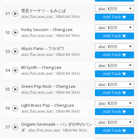
雪見ドーナツ
--
もみじば
51
alac,flac,wav,aac: 16bit/44.1kHz
Add Track
Funky Session
--
Cheng Lee
52
alac,flac,wav,aac: 16bit/44.1kHz
Add Track
Abyss Panic
--
フカガワ
53
alac,flac,wav,aac: 16bit/44.1kHz
Add Track
80 Synth
--
Cheng Lee
54
alac,flac,wav,aac: 16bit/44.1kHz
Add Track
Green Pop Rock
--
Cheng Lee
55
alac,flac,wav,aac: 16bit/44.1kHz
Add Track
Light Brass Pop
--
Cheng Lee
56
alac,flac,wav,aac: 16bit/44.1kHz
Add Track
Origami Serenade
--
パンダの中のパン
57
ダ
alac,flac,wav,aac: 16bit/44.1kHz
Add Track