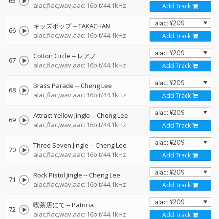
65
alac,flac,wav,aac: 16bit/44.1kHz
Add Track
キッズポップ
--
TAKACHAN
66
alac,flac,wav,aac: 16bit/44.1kHz
Add Track
Cotton Circle
--
レアノ
67
alac,flac,wav,aac: 16bit/44.1kHz
Add Track
Brass Parade
--
Cheng Lee
68
alac,flac,wav,aac: 16bit/44.1kHz
Add Track
Attract Yellow Jingle
--
Cheng Lee
69
alac,flac,wav,aac: 16bit/44.1kHz
Add Track
Three Seven Jingle
--
Cheng Lee
70
alac,flac,wav,aac: 16bit/44.1kHz
Add Track
Rock Pistol Jingle
--
Cheng Lee
71
alac,flac,wav,aac: 16bit/44.1kHz
Add Track
喫茶店にて
--
Patricia
72
alac,flac,wav,aac: 16bit/44.1kHz
Add Track