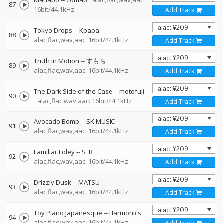
Manabo
--
zomap
alac,flac,wav,aac:
87
16bit/44.1kHz
Add Track
Tokyo Drops
--
Kpapa
88
alac,flac,wav,aac: 16bit/44.1kHz
Add Track
Truth in Motion
--
すもち
89
alac,flac,wav,aac: 16bit/44.1kHz
Add Track
The Dark Side of the Case
--
motofuji
90
alac,flac,wav,aac: 16bit/44.1kHz
Add Track
Avocado Bomb
--
SK MUSIC
91
alac,flac,wav,aac: 16bit/44.1kHz
Add Track
Familiar Foley
--
S_R
92
alac,flac,wav,aac: 16bit/44.1kHz
Add Track
Drizzly Dusk
--
MATSU
93
alac,flac,wav,aac: 16bit/44.1kHz
Add Track
Toy Piano Japanesque
--
Harmonics
94
alac,flac,wav,aac: 16bit/44.1kHz
Add Track