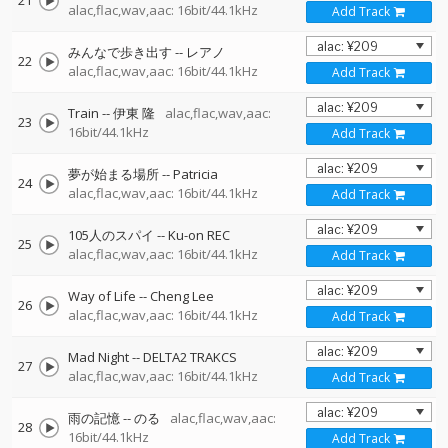
21
alac,flac,wav,aac: 16bit/44.1kHz
Add Track
みんなで歩き出す
--
レアノ
22
alac,flac,wav,aac: 16bit/44.1kHz
Add Track
Train
--
伊東 隆
alac,flac,wav,aac:
23
16bit/44.1kHz
Add Track
夢が始まる場所
--
Patricia
24
alac,flac,wav,aac: 16bit/44.1kHz
Add Track
105人のスパイ
--
Ku-on REC
25
alac,flac,wav,aac: 16bit/44.1kHz
Add Track
Way of Life
--
Cheng Lee
26
alac,flac,wav,aac: 16bit/44.1kHz
Add Track
Mad Night
--
DELTA2 TRAKCS
27
alac,flac,wav,aac: 16bit/44.1kHz
Add Track
雨の記憶
--
のる
alac,flac,wav,aac:
28
16bit/44.1kHz
Add Track