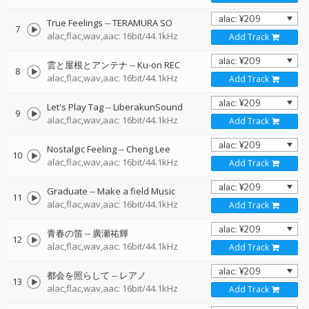
True Feelings
--
TERAMURA SO
7
alac,flac,wav,aac: 16bit/44.1kHz
Add Track
雲と屋根とアンテナ
--
Ku-on REC
8
alac,flac,wav,aac: 16bit/44.1kHz
Add Track
Let's Play Tag
--
LiberakunSound
9
alac,flac,wav,aac: 16bit/44.1kHz
Add Track
Nostalgic Feeling
--
Cheng Lee
10
alac,flac,wav,aac: 16bit/44.1kHz
Add Track
Graduate
--
Make a field Music
11
alac,flac,wav,aac: 16bit/44.1kHz
Add Track
青春の笛
--
廣瀬祐輝
12
alac,flac,wav,aac: 16bit/44.1kHz
Add Track
都会を照らして
--
レアノ
13
alac,flac,wav,aac: 16bit/44.1kHz
Add Track