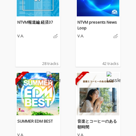
NTVM報道編 経済37
NTVM presents News
Loop
V.A.
V.A.
28 tracks
42 tracks
SUMMER EDM BEST
音楽とコーヒーのある
朝時間
V.A.
V.A.