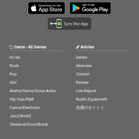
Sync the App
Genre
-
All Genres
Articles
Hi-res
Series
Rock
Interview
Pop
Column
Idol
Review
Anime/Game/Voice Actor
Live Report
Hip Hop/R&B
Audio Equipment
Dance/Electronic
先週のオトトイ
Jazz/World
Classical/Soundtrack