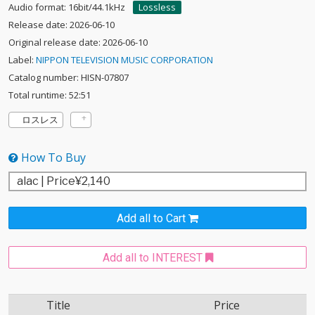
Audio format: 16bit/44.1kHz
Lossless
Release date: 2026-06-10
Original release date: 2026-06-10
Label:
NIPPON TELEVISION MUSIC CORPORATION
Catalog number: HISN-07807
Total runtime: 52:51
ロスレス
How To Buy
Add all to Cart
Add all to INTEREST
Title
Price