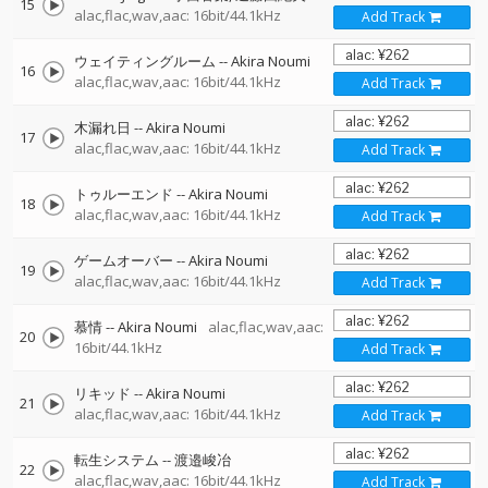
15
alac,flac,wav,aac: 16bit/44.1kHz
Add Track
ウェイティングルーム
--
Akira Noumi
16
alac,flac,wav,aac: 16bit/44.1kHz
Add Track
木漏れ日
--
Akira Noumi
17
alac,flac,wav,aac: 16bit/44.1kHz
Add Track
トゥルーエンド
--
Akira Noumi
18
alac,flac,wav,aac: 16bit/44.1kHz
Add Track
ゲームオーバー
--
Akira Noumi
19
alac,flac,wav,aac: 16bit/44.1kHz
Add Track
慕情
--
Akira Noumi
alac,flac,wav,aac:
20
16bit/44.1kHz
Add Track
リキッド
--
Akira Noumi
21
alac,flac,wav,aac: 16bit/44.1kHz
Add Track
転生システム
--
渡邉峻冶
22
alac,flac,wav,aac: 16bit/44.1kHz
Add Track