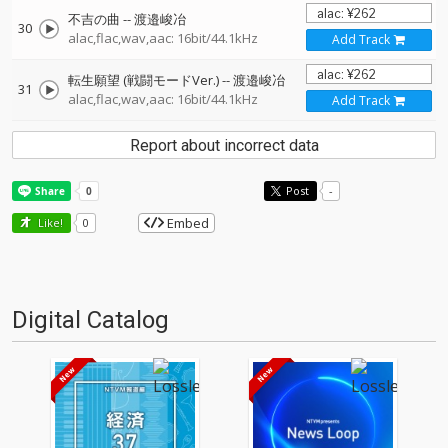
不吉の曲
--
渡邉峻冶
30
alac,flac,wav,aac: 16bit/44.1kHz
Add Track
転生願望 (戦闘モードVer.)
--
渡邉峻冶
31
alac,flac,wav,aac: 16bit/44.1kHz
Add Track
Report about incorrect data
Post
-
Embed
Like!
0
Digital Catalog