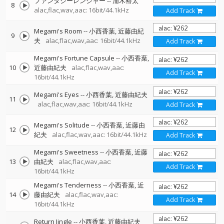
ファンタジーレンジャー
--
浦木裕太
8
alac,flac,wav,aac: 16bit/44.1kHz
Add Track
Megami's Room
--
小西香葉
近藤由紀
9
夫
alac,flac,wav,aac: 16bit/44.1kHz
Add Track
Megami's Fortune Capsule
--
小西香葉
10
近藤由紀夫
alac,flac,wav,aac:
Add Track
16bit/44.1kHz
Megami's Eyes
--
小西香葉
近藤由紀夫
11
alac,flac,wav,aac: 16bit/44.1kHz
Add Track
Megami's Solitude
--
小西香葉
近藤由
12
紀夫
alac,flac,wav,aac: 16bit/44.1kHz
Add Track
Megami's Sweetness
--
小西香葉
近藤
13
由紀夫
alac,flac,wav,aac:
Add Track
16bit/44.1kHz
Megami's Tenderness
--
小西香葉
近
14
藤由紀夫
alac,flac,wav,aac:
Add Track
16bit/44.1kHz
Return Jingle
--
小西香葉
近藤由紀夫