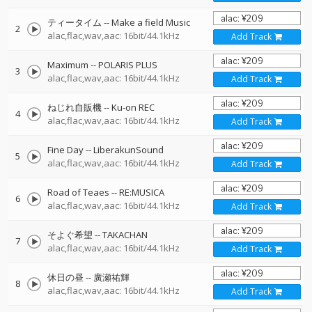
ティータイム
--
Make a field Music
2
alac,flac,wav,aac: 16bit/44.1kHz
Add Track
Maximum
--
POLARIS PLUS
3
alac,flac,wav,aac: 16bit/44.1kHz
Add Track
ねじれ自販機
--
Ku-on REC
4
alac,flac,wav,aac: 16bit/44.1kHz
Add Track
Fine Day
--
LiberakunSound
5
alac,flac,wav,aac: 16bit/44.1kHz
Add Track
Road of Teaes
--
RE:MUSICA
6
alac,flac,wav,aac: 16bit/44.1kHz
Add Track
そよぐ希望
--
TAKACHAN
7
alac,flac,wav,aac: 16bit/44.1kHz
Add Track
休日の昼
--
廣瀬祐輝
8
alac,flac,wav,aac: 16bit/44.1kHz
Add Track