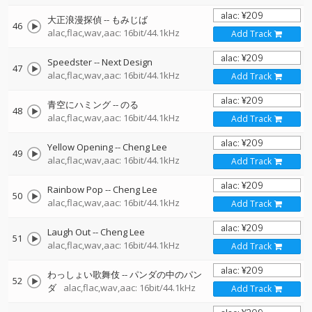
大正浪漫探偵
--
もみじば
46
alac,flac,wav,aac: 16bit/44.1kHz
Add Track
Speedster
--
Next Design
47
alac,flac,wav,aac: 16bit/44.1kHz
Add Track
青空にハミング
--
のる
48
alac,flac,wav,aac: 16bit/44.1kHz
Add Track
Yellow Opening
--
Cheng Lee
49
alac,flac,wav,aac: 16bit/44.1kHz
Add Track
Rainbow Pop
--
Cheng Lee
50
alac,flac,wav,aac: 16bit/44.1kHz
Add Track
Laugh Out
--
Cheng Lee
51
alac,flac,wav,aac: 16bit/44.1kHz
Add Track
わっしょい歌舞伎
--
パンダの中のパン
52
ダ
alac,flac,wav,aac: 16bit/44.1kHz
Add Track