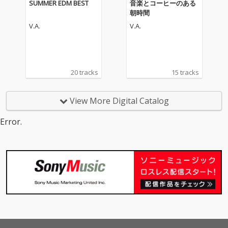
SUMMER EDM BEST
音楽とコーヒーのある
朝時間
V.A.
V.A.
20 tracks
15 tracks
View More Digital Catalog
Error.