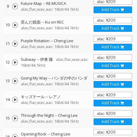
Future Map
--
RE:MUSICA
9
alac,flac,wav,aac: 16bit/44.1kHz
Add Track
歪んだ鏡面
--
Ku-on REC
10
alac,flac,wav,aac: 16bit/44.1kHz
Add Track
Purple Rotation
--
Cheng Lee
11
alac,flac,wav,aac: 16bit/44.1kHz
Add Track
Subway
--
伊東 隆
alac,flac,wav,aac:
12
16bit/44.1kHz
Add Track
Going My Way
--
パンダの中のパンダ
13
alac,flac,wav,aac: 16bit/44.1kHz
Add Track
キッズテール
--
レアノ
14
alac,flac,wav,aac: 16bit/44.1kHz
Add Track
Through the Night
--
Cheng Lee
15
alac,flac,wav,aac: 16bit/44.1kHz
Add Track
Opening Rock
--
Cheng Lee
16