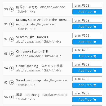
雨香る
--
すもち
alac,flac,wav,aac:
90
16bit/44.1kHz
Add Track
Dreamy Open-Air Bath in the Forest
--
91
motofuji
alac,flac,wav,aac:
Add Track
16bit/44.1kHz
Seathrough!
--
Kaoru T.
92
alac,flac,wav,aac: 16bit/44.1kHz
Add Track
Cinnamon Scent
--
S_R
93
alac,flac,wav,aac: 16bit/44.1kHz
Add Track
Game Opening
--
スキャット後藤
94
alac,flac,wav,aac: 16bit/44.1kHz
Add Track
Suisoku
--
zomap
alac,flac,wav,aac:
95
16bit/44.1kHz
Add Track
風雲
--
arachang
alac,flac,wav,aac:
96
16bit/44.1kHz
Add Track