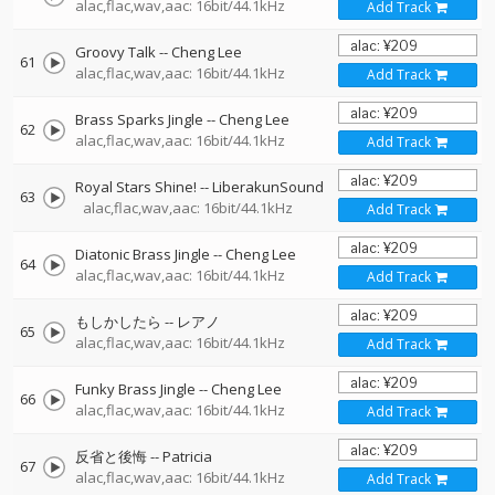
alac,flac,wav,aac: 16bit/44.1kHz
Add Track
Groovy Talk
--
Cheng Lee
61
alac,flac,wav,aac: 16bit/44.1kHz
Add Track
Brass Sparks Jingle
--
Cheng Lee
62
alac,flac,wav,aac: 16bit/44.1kHz
Add Track
Royal Stars Shine!
--
LiberakunSound
63
alac,flac,wav,aac: 16bit/44.1kHz
Add Track
Diatonic Brass Jingle
--
Cheng Lee
64
alac,flac,wav,aac: 16bit/44.1kHz
Add Track
もしかしたら
--
レアノ
65
alac,flac,wav,aac: 16bit/44.1kHz
Add Track
Funky Brass Jingle
--
Cheng Lee
66
alac,flac,wav,aac: 16bit/44.1kHz
Add Track
反省と後悔
--
Patricia
67
alac,flac,wav,aac: 16bit/44.1kHz
Add Track