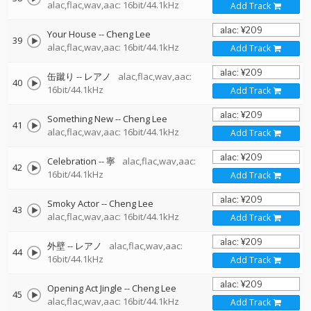
alac,flac,wav,aac: 16bit/44.1kHz
Add Track
Your House
--
Cheng Lee
39
alac,flac,wav,aac: 16bit/44.1kHz
Add Track
缶蹴り
--
レアノ
alac,flac,wav,aac:
40
16bit/44.1kHz
Add Track
Something New
--
Cheng Lee
41
alac,flac,wav,aac: 16bit/44.1kHz
Add Track
Celebration
--
寧
alac,flac,wav,aac:
42
16bit/44.1kHz
Add Track
Smoky Actor
--
Cheng Lee
43
alac,flac,wav,aac: 16bit/44.1kHz
Add Track
外壁
--
レアノ
alac,flac,wav,aac:
44
16bit/44.1kHz
Add Track
Opening Act Jingle
--
Cheng Lee
45
alac,flac,wav,aac: 16bit/44.1kHz
Add Track