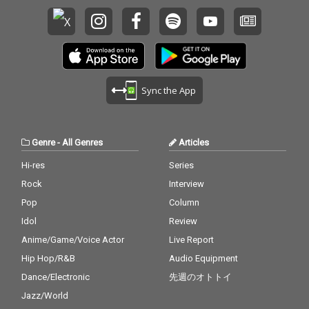
Sync the App
Genre
-
All Genres
Articles
Hi-res
Series
Rock
Interview
Pop
Column
Idol
Review
Anime/Game/Voice Actor
Live Report
Hip Hop/R&B
Audio Equipment
Dance/Electronic
先週のオトトイ
Jazz/World