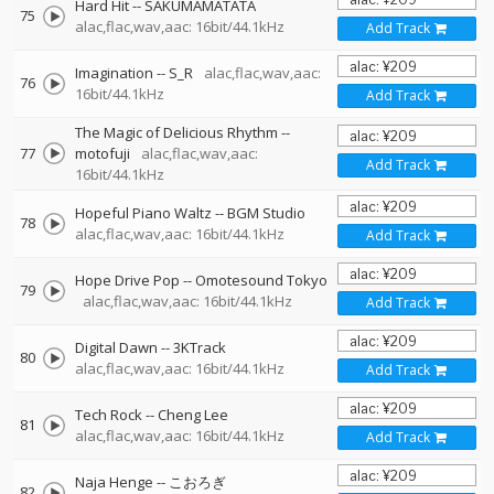
Hard Hit
--
SAKUMAMATATA
75
alac,flac,wav,aac: 16bit/44.1kHz
Add Track
Imagination
--
S_R
alac,flac,wav,aac:
76
16bit/44.1kHz
Add Track
The Magic of Delicious Rhythm
--
77
motofuji
alac,flac,wav,aac:
Add Track
16bit/44.1kHz
Hopeful Piano Waltz
--
BGM Studio
78
alac,flac,wav,aac: 16bit/44.1kHz
Add Track
Hope Drive Pop
--
Omotesound Tokyo
79
alac,flac,wav,aac: 16bit/44.1kHz
Add Track
Digital Dawn
--
3KTrack
80
alac,flac,wav,aac: 16bit/44.1kHz
Add Track
Tech Rock
--
Cheng Lee
81
alac,flac,wav,aac: 16bit/44.1kHz
Add Track
Naja Henge
--
こおろぎ
82