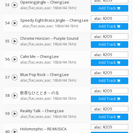
Opening Jingle
--
Cheng Lee
53
alac,flac,wav,aac: 16bit/44.1kHz
Add Track
Speedy Eight Brass Jingle
--
Cheng Lee
54
alac,flac,wav,aac: 16bit/44.1kHz
Add Track
Chrome Horizon
--
Purple Sound
55
alac,flac,wav,aac: 16bit/44.1kHz
Add Track
Calm Me
--
Cheng Lee
56
alac,flac,wav,aac: 16bit/44.1kHz
Add Track
Blue Pop Rock
--
Cheng Lee
57
alac,flac,wav,aac: 16bit/44.1kHz
Add Track
飲茶なひととき
--
のる
58
alac,flac,wav,aac: 16bit/44.1kHz
Add Track
Reality Talk
--
Cheng Lee
59
alac,flac,wav,aac: 16bit/44.1kHz
Add Track
Holomorphic
--
RE:MUSICA
60