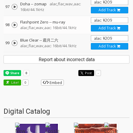
Doha
--
zomap
alac,flac,wav,aac:
97
16bit/44.1kHz
Add Track
Flashpoint Zero
--
mu-ray
98
alac,flac,wav,aac: 16bit/44.1kHz
Add Track
Blue Clear
--
霜月二六
99
alac,flac,wav,aac: 16bit/44.1kHz
Add Track
Report about incorrect data
Post
-
Embed
Like!
0
Digital Catalog