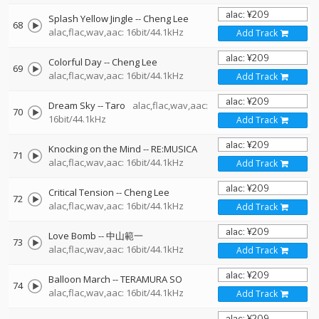
Splash Yellow Jingle
--
Cheng Lee
68
alac,flac,wav,aac: 16bit/44.1kHz
Add Track
Colorful Day
--
Cheng Lee
69
alac,flac,wav,aac: 16bit/44.1kHz
Add Track
Dream Sky
--
Taro
alac,flac,wav,aac:
70
16bit/44.1kHz
Add Track
Knocking on the Mind
--
RE:MUSICA
71
alac,flac,wav,aac: 16bit/44.1kHz
Add Track
Critical Tension
--
Cheng Lee
72
alac,flac,wav,aac: 16bit/44.1kHz
Add Track
Love Bomb
--
中山範一
73
alac,flac,wav,aac: 16bit/44.1kHz
Add Track
Balloon March
--
TERAMURA SO
74
alac,flac,wav,aac: 16bit/44.1kHz
Add Track