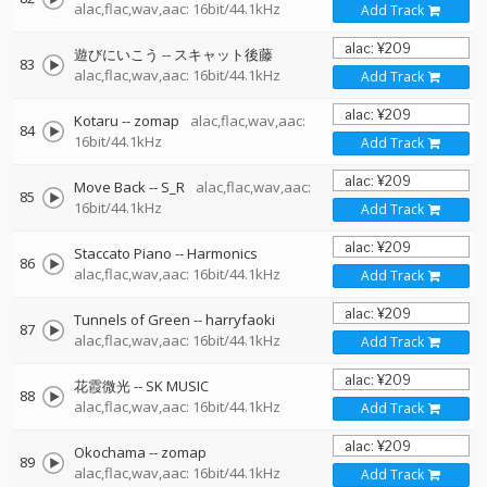
alac,flac,wav,aac: 16bit/44.1kHz
Add Track
遊びにいこう
--
スキャット後藤
83
alac,flac,wav,aac: 16bit/44.1kHz
Add Track
Kotaru
--
zomap
alac,flac,wav,aac:
84
16bit/44.1kHz
Add Track
Move Back
--
S_R
alac,flac,wav,aac:
85
16bit/44.1kHz
Add Track
Staccato Piano
--
Harmonics
86
alac,flac,wav,aac: 16bit/44.1kHz
Add Track
Tunnels of Green
--
harryfaoki
87
alac,flac,wav,aac: 16bit/44.1kHz
Add Track
花霞微光
--
SK MUSIC
88
alac,flac,wav,aac: 16bit/44.1kHz
Add Track
Okochama
--
zomap
89
alac,flac,wav,aac: 16bit/44.1kHz
Add Track