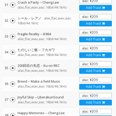
Crash a Party
--
Cheng Lee
31
alac,flac,wav,aac: 16bit/44.1kHz
Add Track
シール
--
レアノ
alac,flac,wav,aac:
32
16bit/44.1kHz
Add Track
Fragile Reality
--
8.864
33
alac,flac,wav,aac: 16bit/44.1kHz
Add Track
たのしいご飯
--
フカガワ
34
alac,flac,wav,aac: 16bit/44.1kHz
Add Track
200回目の失恋
--
Ku-on REC
35
alac,flac,wav,aac: 16bit/44.1kHz
Add Track
Breed
--
Make a field Music
36
alac,flac,wav,aac: 16bit/44.1kHz
Add Track
Joyful Skip
--
LiberakunSound
37
alac,flac,wav,aac: 16bit/44.1kHz
Add Track
Happy Memories
--
Cheng Lee
38