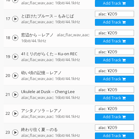
alac,flac,wav,aac: 16bit/44.1kHz
Add Track
とぼけたブルース
--
もみじば
17
alac,flac,wav,aac: 16bit/44.1kHz
Add Track
窓辺から
--
レアノ
alac,flac,wav,aac:
18
16bit/44.1kHz
Add Track
41ミリのがらくた
--
Ku-on REC
19
alac,flac,wav,aac: 16bit/44.1kHz
Add Track
幼い頃の記憶
--
レアノ
20
alac,flac,wav,aac: 16bit/44.1kHz
Add Track
Ukulele at Dusk
--
Cheng Lee
21
alac,flac,wav,aac: 16bit/44.1kHz
Add Track
アシタノソラ
--
レアノ
22
alac,flac,wav,aac: 16bit/44.1kHz
Add Track
終わり往く夏
--
のる
23
alac,flac,wav,aac: 16bit/44.1kHz
Add Track