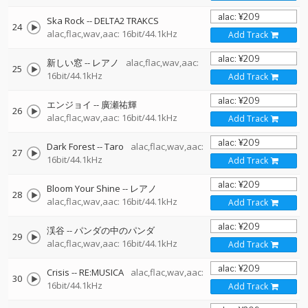
Ska Rock
--
DELTA2 TRAKCS
24
alac,flac,wav,aac: 16bit/44.1kHz
Add Track
新しい窓
--
レアノ
alac,flac,wav,aac:
25
16bit/44.1kHz
Add Track
エンジョイ
--
廣瀬祐輝
26
alac,flac,wav,aac: 16bit/44.1kHz
Add Track
Dark Forest
--
Taro
alac,flac,wav,aac:
27
16bit/44.1kHz
Add Track
Bloom Your Shine
--
レアノ
28
alac,flac,wav,aac: 16bit/44.1kHz
Add Track
渓谷
--
パンダの中のパンダ
29
alac,flac,wav,aac: 16bit/44.1kHz
Add Track
Crisis
--
RE:MUSICA
alac,flac,wav,aac:
30
16bit/44.1kHz
Add Track