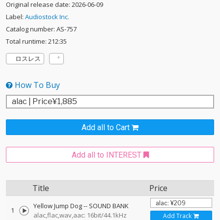
Original release date: 2026-06-09
Label:
Audiostock Inc.
Catalog number: AS-757
Total runtime: 212:35
ロスレス
How To Buy
Add all to Cart
Add all to INTEREST
Title
Price
Yellow Jump Dog
--
SOUND BANK
1
alac,flac,wav,aac: 16bit/44.1kHz
Add Track