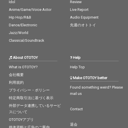
Idol
Review
Anime/Game/Voice Actor
Live Report
Hip Hop/R&B
Audio Equipment
Dance/Electronic
先週のオトトイ
Jazz/World
Classical/Soundtrack
About OTOTOY
Help
What is OTOTOY?
Help Top
会社概要
Make OTOTOY better
利用規約
Found something weird? Please
プライバシー・ポリシー
mail us
特定商取引法に基づく表示
外部データ連携しているサービ
Contact
スについて
OTOTOYアプリ
退会
媒体資料と広告のご案内