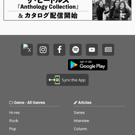
Sync the App
Genre
-
All Genres
Articles
Hi-res
Series
Rock
Interview
Pop
Column