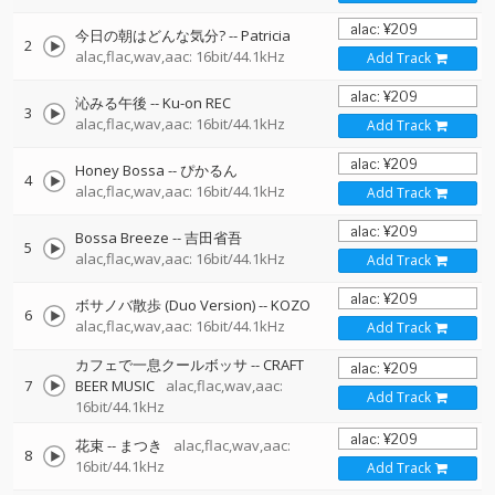
今日の朝はどんな気分?
--
Patricia
2
alac,flac,wav,aac: 16bit/44.1kHz
Add Track
沁みる午後
--
Ku-on REC
3
alac,flac,wav,aac: 16bit/44.1kHz
Add Track
Honey Bossa
--
ぴかるん
4
alac,flac,wav,aac: 16bit/44.1kHz
Add Track
Bossa Breeze
--
吉田省吾
5
alac,flac,wav,aac: 16bit/44.1kHz
Add Track
ボサノバ散歩 (Duo Version)
--
KOZO
6
alac,flac,wav,aac: 16bit/44.1kHz
Add Track
カフェで一息クールボッサ
--
CRAFT
7
BEER MUSIC
alac,flac,wav,aac:
Add Track
16bit/44.1kHz
花束
--
まつき
alac,flac,wav,aac:
8
16bit/44.1kHz
Add Track