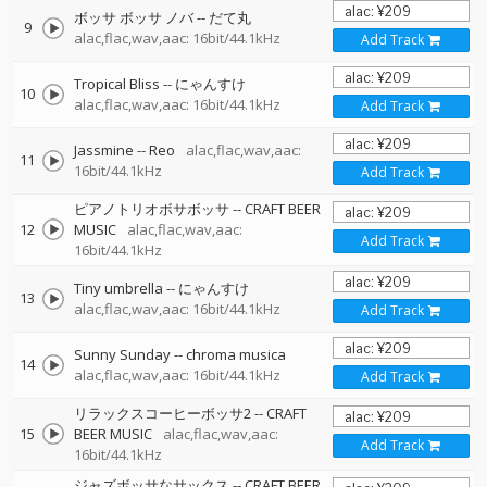
ボッサ ボッサ ノバ
--
だて丸
9
alac,flac,wav,aac: 16bit/44.1kHz
Add Track
Tropical Bliss
--
にゃんすけ
10
alac,flac,wav,aac: 16bit/44.1kHz
Add Track
Jassmine
--
Reo
alac,flac,wav,aac:
11
16bit/44.1kHz
Add Track
ピアノトリオボサボッサ
--
CRAFT BEER
12
MUSIC
alac,flac,wav,aac:
Add Track
16bit/44.1kHz
Tiny umbrella
--
にゃんすけ
13
alac,flac,wav,aac: 16bit/44.1kHz
Add Track
Sunny Sunday
--
chroma musica
14
alac,flac,wav,aac: 16bit/44.1kHz
Add Track
リラックスコーヒーボッサ2
--
CRAFT
15
BEER MUSIC
alac,flac,wav,aac:
Add Track
16bit/44.1kHz
ジャズボッサなサックス
--
CRAFT BEER