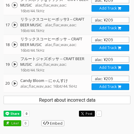
16
MUSIC
alac,flac,wav,aac:
Add Track
16bit/44.1kHz
リラックスコーヒーボッサ3
--
CRAFT
17
BEER MUSIC
alac,flac,wav,aac:
Add Track
16bit/44.1kHz
リラックスコーヒーボッサ
--
CRAFT
18
BEER MUSIC
alac,flac,wav,aac:
Add Track
16bit/44.1kHz
フルートジャズボッサ
--
CRAFT BEER
19
MUSIC
alac,flac,wav,aac:
Add Track
16bit/44.1kHz
Candy Bloom
--
にゃんすけ
20
alac,flac,wav,aac: 16bit/44.1kHz
Add Track
Report about incorrect data
Post
-
Embed
Like!
0