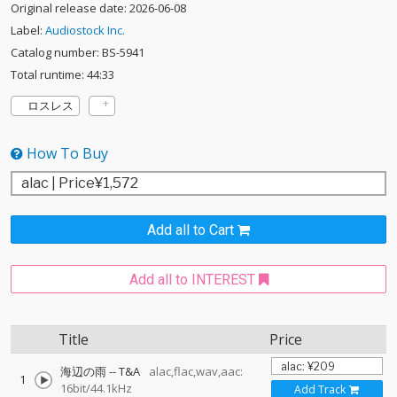
Original release date: 2026-06-08
Label:
Audiostock Inc.
Catalog number: BS-5941
Total runtime: 44:33
ロスレス
How To Buy
Add all to Cart
Add all to INTEREST
Title
Price
海辺の雨
--
T&A
alac,flac,wav,aac:
1
16bit/44.1kHz
Add Track