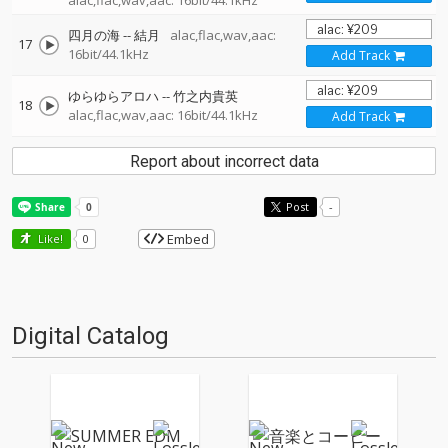
alac,flac,wav,aac: 16bit/44.1kHz
四月の海
--
結月
alac,flac,wav,aac:
17
16bit/44.1kHz
Add Track
ゆらゆらアロハ
--
竹之内貴英
18
alac,flac,wav,aac: 16bit/44.1kHz
Add Track
Report about incorrect data
Post
-
Embed
Like!
0
Digital Catalog