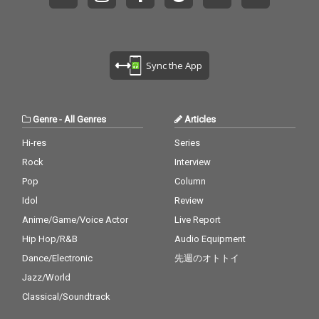
Sync the App
Genre
-
All Genres
Articles
Hi-res
Series
Rock
Interview
Pop
Column
Idol
Review
Anime/Game/Voice Actor
Live Report
Hip Hop/R&B
Audio Equipment
Dance/Electronic
先週のオトトイ
Jazz/World
Classical/Soundtrack