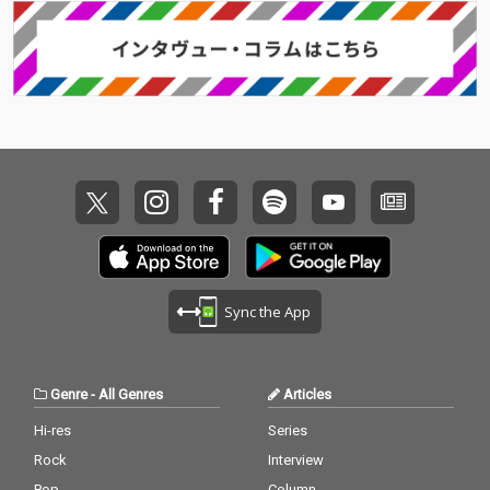
Sync the App
Genre
-
All Genres
Articles
Hi-res
Series
Rock
Interview
Pop
Column