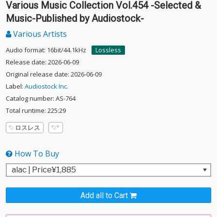
Various Music Collection Vol.454 -Selected &
Music-Published by Audiostock-
Various Artists
Audio format: 16bit/44.1kHz
Lossless
Release date: 2026-06-09
Original release date: 2026-06-09
Label:
Audiostock Inc.
Catalog number: AS-764
Total runtime: 225:29
ロスレス
How To Buy
Add all to Cart