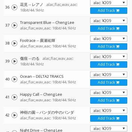
花見
--
レアノ
alac,flac,wav,aac:
36
16bit/44.1kHz
Add Track
Transparent Blue
--
Cheng Lee
37
alac,flac,wav,aac: 16bit/44.1kHz
Add Track
Footrace
--
廣瀬祐輝
38
alac,flac,wav,aac: 16bit/44.1kHz
Add Track
傷痕
--
のる
alac,flac,wav,aac:
39
16bit/44.1kHz
Add Track
Ocean
--
DELTA2 TRAKCS
40
alac,flac,wav,aac: 16bit/44.1kHz
Add Track
Happy Call
--
Cheng Lee
41
alac,flac,wav,aac: 16bit/44.1kHz
Add Track
神樹の園
--
パンダの中のパンダ
42
alac,flac,wav,aac: 16bit/44.1kHz
Add Track
Night Drive
--
Cheng Lee