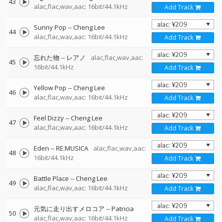
43
alac,flac,wav,aac: 16bit/44.1kHz
Add Track
Sunny Pop
--
Cheng Lee
44
alac,flac,wav,aac: 16bit/44.1kHz
Add Track
忘れた物
--
レアノ
alac,flac,wav,aac:
45
16bit/44.1kHz
Add Track
Yellow Pop
--
Cheng Lee
46
alac,flac,wav,aac: 16bit/44.1kHz
Add Track
Feel Dizzy
--
Cheng Lee
47
alac,flac,wav,aac: 16bit/44.1kHz
Add Track
Eden
--
RE:MUSICA
alac,flac,wav,aac:
48
16bit/44.1kHz
Add Track
Battle Place
--
Cheng Lee
49
alac,flac,wav,aac: 16bit/44.1kHz
Add Track
元気に走り出すメロコア
--
Patricia
50
alac,flac,wav,aac: 16bit/44.1kHz
Add Track