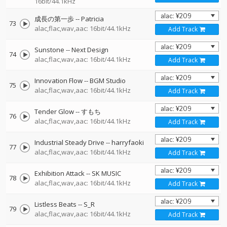
16bit/44.1kHz
成長の第一歩
--
Patricia
73
alac,flac,wav,aac: 16bit/44.1kHz
Add Track
Sunstone
--
Next Design
74
alac,flac,wav,aac: 16bit/44.1kHz
Add Track
Innovation Flow
--
BGM Studio
75
alac,flac,wav,aac: 16bit/44.1kHz
Add Track
Tender Glow
--
すもち
76
alac,flac,wav,aac: 16bit/44.1kHz
Add Track
Industrial Steady Drive
--
harryfaoki
77
alac,flac,wav,aac: 16bit/44.1kHz
Add Track
Exhibition Attack
--
SK MUSIC
78
alac,flac,wav,aac: 16bit/44.1kHz
Add Track
Listless Beats
--
S_R
79
alac,flac,wav,aac: 16bit/44.1kHz
Add Track