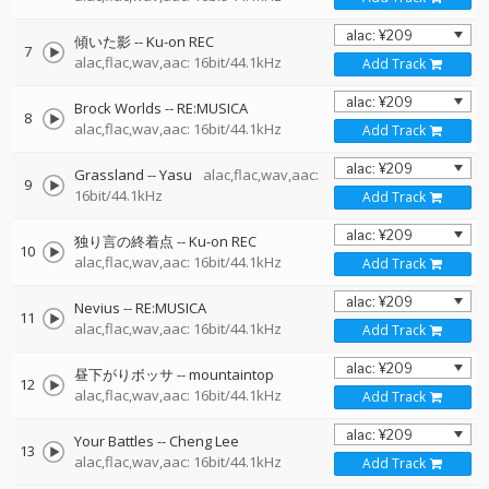
傾いた影
--
Ku-on REC
7
alac,flac,wav,aac: 16bit/44.1kHz
Add Track
Brock Worlds
--
RE:MUSICA
8
alac,flac,wav,aac: 16bit/44.1kHz
Add Track
Grassland
--
Yasu
alac,flac,wav,aac:
9
16bit/44.1kHz
Add Track
独り言の終着点
--
Ku-on REC
10
alac,flac,wav,aac: 16bit/44.1kHz
Add Track
Nevius
--
RE:MUSICA
11
alac,flac,wav,aac: 16bit/44.1kHz
Add Track
昼下がりボッサ
--
mountaintop
12
alac,flac,wav,aac: 16bit/44.1kHz
Add Track
Your Battles
--
Cheng Lee
13
alac,flac,wav,aac: 16bit/44.1kHz
Add Track