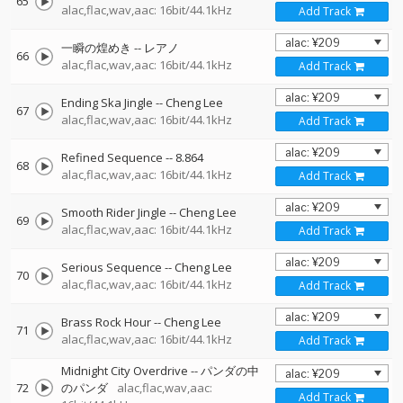
65
alac,flac,wav,aac: 16bit/44.1kHz
Add Track
一瞬の煌めき
--
レアノ
66
alac,flac,wav,aac: 16bit/44.1kHz
Add Track
Ending Ska Jingle
--
Cheng Lee
67
alac,flac,wav,aac: 16bit/44.1kHz
Add Track
Refined Sequence
--
8.864
68
alac,flac,wav,aac: 16bit/44.1kHz
Add Track
Smooth Rider Jingle
--
Cheng Lee
69
alac,flac,wav,aac: 16bit/44.1kHz
Add Track
Serious Sequence
--
Cheng Lee
70
alac,flac,wav,aac: 16bit/44.1kHz
Add Track
Brass Rock Hour
--
Cheng Lee
71
alac,flac,wav,aac: 16bit/44.1kHz
Add Track
Midnight City Overdrive
--
パンダの中
72
のパンダ
alac,flac,wav,aac:
Add Track