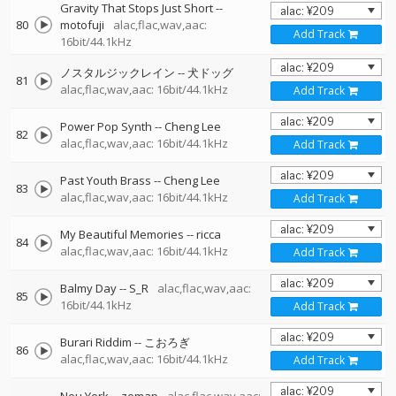
Gravity That Stops Just Short
--
80
motofuji
alac,flac,wav,aac:
Add Track
16bit/44.1kHz
ノスタルジックレイン
--
犬ドッグ
81
alac,flac,wav,aac: 16bit/44.1kHz
Add Track
Power Pop Synth
--
Cheng Lee
82
alac,flac,wav,aac: 16bit/44.1kHz
Add Track
Past Youth Brass
--
Cheng Lee
83
alac,flac,wav,aac: 16bit/44.1kHz
Add Track
My Beautiful Memories
--
ricca
84
alac,flac,wav,aac: 16bit/44.1kHz
Add Track
Balmy Day
--
S_R
alac,flac,wav,aac:
85
16bit/44.1kHz
Add Track
Burari Riddim
--
こおろぎ
86
alac,flac,wav,aac: 16bit/44.1kHz
Add Track