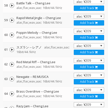
Battle Talk
--
Cheng Lee
58
alac,flac,wav,aac: 16bit/44.1kHz
Add Track
Rapid Metal Jingle
--
Cheng Lee
59
alac,flac,wav,aac: 16bit/44.1kHz
Add Track
Poppin Melody
--
Cheng Lee
60
alac,flac,wav,aac: 16bit/44.1kHz
Add Track
スズラン
--
レアノ
alac,flac,wav,aac:
61
16bit/44.1kHz
Add Track
Red Metal Riff
--
Cheng Lee
62
alac,flac,wav,aac: 16bit/44.1kHz
Add Track
Newgate
--
RE:MUSICA
63
alac,flac,wav,aac: 16bit/44.1kHz
Add Track
Brass Overdrive
--
Cheng Lee
64
alac,flac,wav,aac: 16bit/44.1kHz
Add Track
Razy Jam
--
Cheng Lee