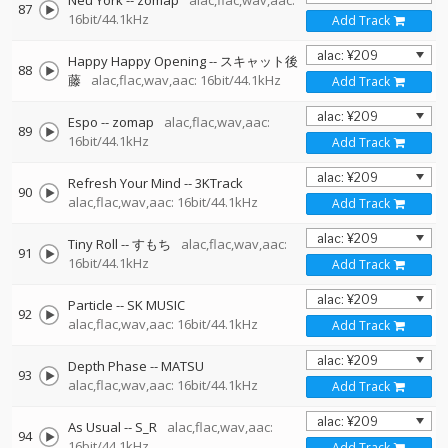
Neu York
--
zomap
alac,flac,wav,aac:
87
16bit/44.1kHz
Add Track
Happy Happy Opening
--
スキャット後
88
藤
alac,flac,wav,aac: 16bit/44.1kHz
Add Track
Espo
--
zomap
alac,flac,wav,aac:
89
16bit/44.1kHz
Add Track
Refresh Your Mind
--
3KTrack
90
alac,flac,wav,aac: 16bit/44.1kHz
Add Track
Tiny Roll
--
すもち
alac,flac,wav,aac:
91
16bit/44.1kHz
Add Track
Particle
--
SK MUSIC
92
alac,flac,wav,aac: 16bit/44.1kHz
Add Track
Depth Phase
--
MATSU
93
alac,flac,wav,aac: 16bit/44.1kHz
Add Track
As Usual
--
S_R
alac,flac,wav,aac:
94
16bit/44.1kHz
Add Track