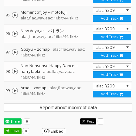
Moment of Joy
--
motofuji
95
alac,flac,wav,aac: 16bit/44.1kHz
Add Track
New Voyage
--
パトラン
96
alac,flac,wav,aac: 16bit/44.1kHz
Add Track
Gozyu
--
zomap
alac,flac,wav,aac:
97
16bit/44.1kHz
Add Track
Non-Nonsense Happy Dance
--
98
harryfaoki
alac,flac,wav,aac:
Add Track
16bit/44.1kHz
Arad
--
zomap
alac,flac,wav,aac:
99
16bit/44.1kHz
Add Track
Report about incorrect data
Post
-
Embed
Like!
0