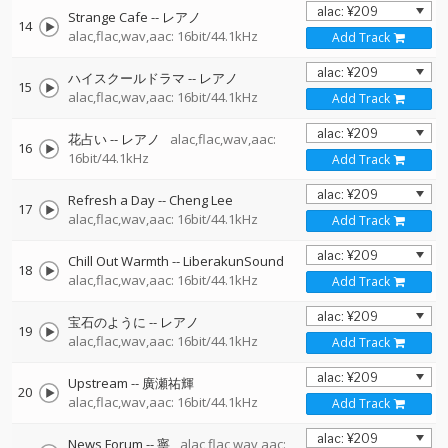
Strange Cafe
--
レアノ
14
alac,flac,wav,aac: 16bit/44.1kHz
Add Track
ハイスクールドラマ
--
レアノ
15
alac,flac,wav,aac: 16bit/44.1kHz
Add Track
花占い
--
レアノ
alac,flac,wav,aac:
16
16bit/44.1kHz
Add Track
Refresh a Day
--
Cheng Lee
17
alac,flac,wav,aac: 16bit/44.1kHz
Add Track
Chill Out Warmth
--
LiberakunSound
18
alac,flac,wav,aac: 16bit/44.1kHz
Add Track
宝石のように
--
レアノ
19
alac,flac,wav,aac: 16bit/44.1kHz
Add Track
Upstream
--
廣瀬祐輝
20
alac,flac,wav,aac: 16bit/44.1kHz
Add Track
News Forum
--
寧
alac,flac,wav,aac: