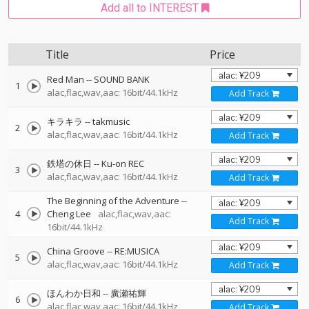
Add all to INTEREST
Title
Price
Red Man
--
SOUND BANK
1
alac,flac,wav,aac: 16bit/44.1kHz
Add Track
キラキラ
--
takmusic
2
alac,flac,wav,aac: 16bit/44.1kHz
Add Track
鉄塔の休日
--
Ku-on REC
3
alac,flac,wav,aac: 16bit/44.1kHz
Add Track
The Beginning of the Adventure
--
4
Cheng Lee
alac,flac,wav,aac:
Add Track
16bit/44.1kHz
China Groove
--
RE:MUSICA
5
alac,flac,wav,aac: 16bit/44.1kHz
Add Track
ほんわか日和
--
廣瀬祐輝
6
alac,flac,wav,aac: 16bit/44.1kHz
Add Track