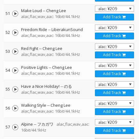
Make Loud
--
Cheng Lee
51
alac,flac,wav,aac: 16bit/44.1kHz
Add Track
Freedom Ride
--
LiberakunSound
52
alac,flac,wav,aac: 16bit/44.1kHz
Add Track
Red Fight
--
Cheng Lee
53
alac,flac,wav,aac: 16bit/44.1kHz
Add Track
Positive Lights
--
Cheng Lee
54
alac,flac,wav,aac: 16bit/44.1kHz
Add Track
Have a Nice Holiday!
--
のる
55
alac,flac,wav,aac: 16bit/44.1kHz
Add Track
Walking Style
--
Cheng Lee
56
alac,flac,wav,aac: 16bit/44.1kHz
Add Track
Alpine
--
フカガワ
alac,flac,wav,aac:
57
16bit/44.1kHz
Add Track