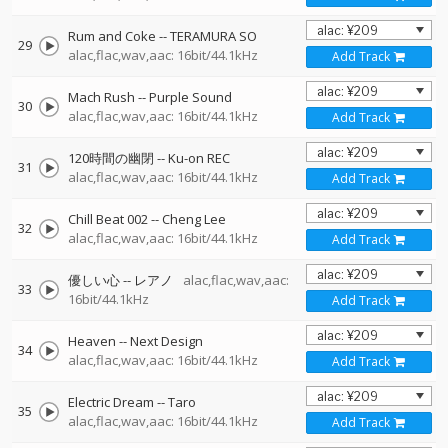
Rum and Coke
--
TERAMURA SO
29
alac,flac,wav,aac: 16bit/44.1kHz
Add Track
Mach Rush
--
Purple Sound
30
alac,flac,wav,aac: 16bit/44.1kHz
Add Track
120時間の幽閉
--
Ku-on REC
31
alac,flac,wav,aac: 16bit/44.1kHz
Add Track
Chill Beat 002
--
Cheng Lee
32
alac,flac,wav,aac: 16bit/44.1kHz
Add Track
優しい心
--
レアノ
alac,flac,wav,aac:
33
16bit/44.1kHz
Add Track
Heaven
--
Next Design
34
alac,flac,wav,aac: 16bit/44.1kHz
Add Track
Electric Dream
--
Taro
35
alac,flac,wav,aac: 16bit/44.1kHz
Add Track