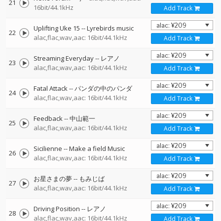
21
16bit/44.1kHz
Add Track
Uplifting Uke 15
--
Lyrebirds music
22
alac,flac,wav,aac: 16bit/44.1kHz
Add Track
Streaming Everyday
--
レアノ
23
alac,flac,wav,aac: 16bit/44.1kHz
Add Track
Fatal Attack
--
パンダの中のパンダ
24
alac,flac,wav,aac: 16bit/44.1kHz
Add Track
Feedback
--
中山範一
25
alac,flac,wav,aac: 16bit/44.1kHz
Add Track
Sicilienne
--
Make a field Music
26
alac,flac,wav,aac: 16bit/44.1kHz
Add Track
お星さまの夢
--
もみじば
27
alac,flac,wav,aac: 16bit/44.1kHz
Add Track
Driving Position
--
レアノ
28
alac,flac,wav,aac: 16bit/44.1kHz
Add Track