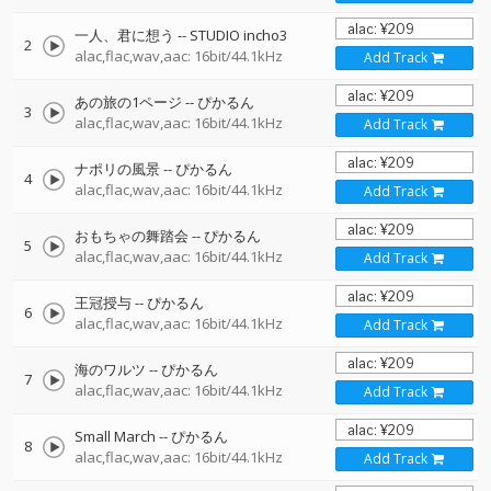
一人、君に想う
--
STUDIO incho3
2
alac,flac,wav,aac: 16bit/44.1kHz
Add Track
あの旅の1ページ
--
ぴかるん
3
alac,flac,wav,aac: 16bit/44.1kHz
Add Track
ナポリの風景
--
ぴかるん
4
alac,flac,wav,aac: 16bit/44.1kHz
Add Track
おもちゃの舞踏会
--
ぴかるん
5
alac,flac,wav,aac: 16bit/44.1kHz
Add Track
王冠授与
--
ぴかるん
6
alac,flac,wav,aac: 16bit/44.1kHz
Add Track
海のワルツ
--
ぴかるん
7
alac,flac,wav,aac: 16bit/44.1kHz
Add Track
Small March
--
ぴかるん
8
alac,flac,wav,aac: 16bit/44.1kHz
Add Track