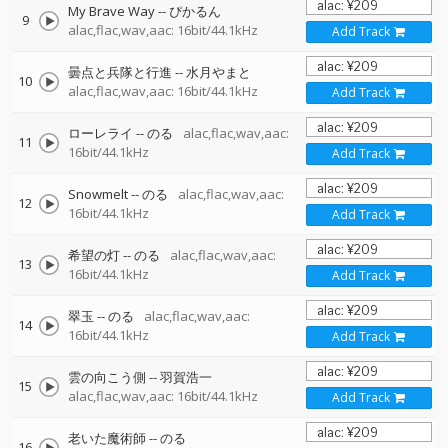
My Brave Way
--
ぴかるん
9
alac,flac,wav,aac: 16bit/44.1kHz
Add Track
曇点と兵隊と行進
--
水月やまと
10
alac,flac,wav,aac: 16bit/44.1kHz
Add Track
ローレライ
--
のる
alac,flac,wav,aac:
11
16bit/44.1kHz
Add Track
Snowmelt
--
のる
alac,flac,wav,aac:
12
16bit/44.1kHz
Add Track
希望の灯
--
のる
alac,flac,wav,aac:
13
16bit/44.1kHz
Add Track
翠玉
--
のる
alac,flac,wav,aac:
14
16bit/44.1kHz
Add Track
雲の向こう側
--
羽賀浩一
15
alac,flac,wav,aac: 16bit/44.1kHz
Add Track
老いた魔術師
--
のる
16