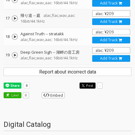
alac,flac,wav,aac: 16bit/44.1kHz
Add Track
帰り道
--
庭
alac,flac,wav,aac:
17
16bit/44.1kHz
Add Track
Against Truth
--
stratakk
18
alac,flac,wav,aac: 16bit/44.1kHz
Add Track
Deep Green Sigh
--
湖畔の音工房
19
alac,flac,wav,aac: 16bit/44.1kHz
Add Track
Report about incorrect data
Post
-
Embed
Like!
0
Digital Catalog