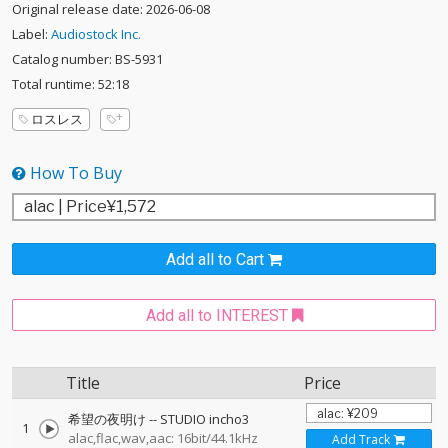
Original release date: 2026-06-08
Label:
Audiostock Inc.
Catalog number: BS-5931
Total runtime: 52:18
ロスレス
How To Buy
Add all to Cart
Add all to INTEREST
Title
Price
希望の夜明け
--
STUDIO incho3
1
alac,flac,wav,aac: 16bit/44.1kHz
Add Track