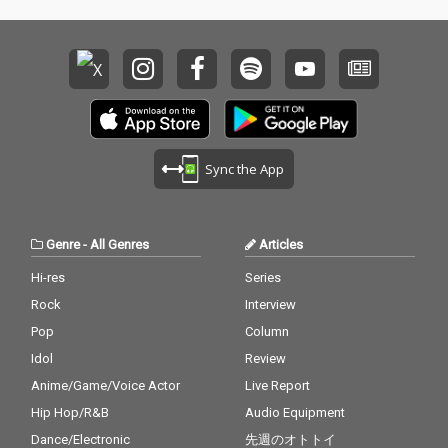
Sync the App
Genre
-
All Genres
Articles
Hi-res
Series
Rock
Interview
Pop
Column
Idol
Review
Anime/Game/Voice Actor
Live Report
Hip Hop/R&B
Audio Equipment
Dance/Electronic
先週のオトトイ