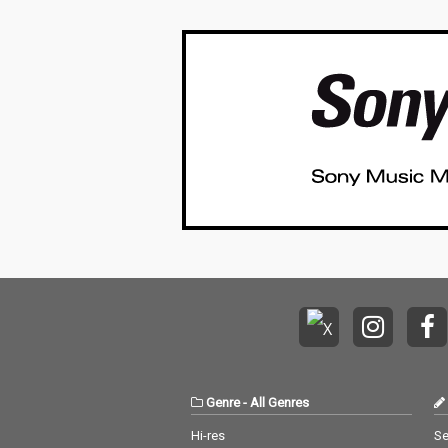
だ強力作。しかも今作ではゲスト…
Genre
-
All Genres
Hi-res
Se