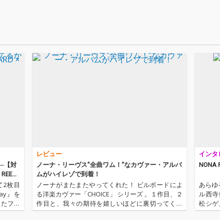
。編曲
ンス・チュー
向けて
 REEV
ン》！！！
をつた
『未来
超えて親
OPア
ラボレ
演奏力
ような
曲、ス
ンダー『
カバー
にスキ
きた彼
い、こ
彩るバ
んだ作
レビュー
インタ
す。
─【対
ノーナ・リーヴス”全曲ワム！”なカヴァー・アルバ
NONA 
REEVE
ムがハイレゾで到着！
って2枚目
ノーナがまたまたやってくれた！ ビルボードによ
あらゆ
day』を
る洋楽カヴァー「CHOICE」 シリーズ 。１作目、２
ル西寺
したファ
作目と、我々の期待を嬉しいほどに裏切ってくれ
松シゲ
曲が並ん
た彼らが放つ3作目のチョイスは、 ヴォーカルの西
リジナ