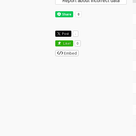
Report about incorrect data
Post
-
Like!
0
Embed