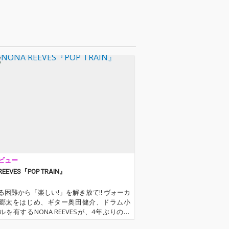
強いメッセージ
えるタイトル曲
』。ジャンルを
交の深いHIP H
ーティストとのコ
ーション楽曲、
を誇示するかの
スキルフルな楽
ティービー・ワ
Go Home』の
などなど、着実
ルを積み重ねて
らにしかできな
れからの未来を
ラエティーに富
品となっていま
ビュー
REEVES『POP TRAIN』
る困難から「楽しい!」を解き放て!! ヴォーカ
郷太をはじめ、ギター奥田健介、ドラム小
ルを有するNONA REEVESが、4年ぶりのオ
ル・アルバムをリリース。プロデューサ