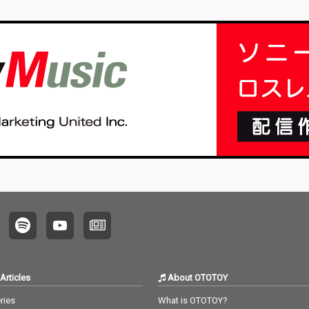
寺郷太が「ワム！ のゴーストライターは日本人だ
ー、ア
った!?」という謎…
として
Articles
About OTOTOY
ries
What is OTOTOY?