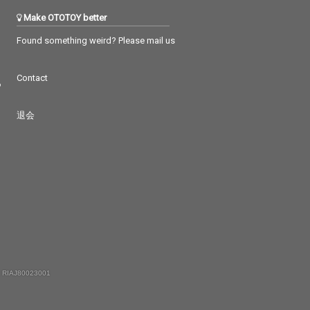
Make OTOTOY better
Found something weird? Please mail us
Contact
つ
退会
 RIAJ80023001