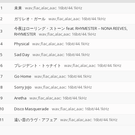
1
未来
wav,flac,alac,aac: 16bit/44.1kHz
2
ガリレオ・ガール
wav,flac,alac,aac: 16bit/44.1kHz
今夜はローリング・ストーン feat. RHYMESTER
--
NONA REEVES
3
RHYMESTER
wav,flac,alac,aac: 16bit/44.1kHz
4
Physical
wav,flac,alac,aac: 16bit/44.1kHz
5
Sad Day
wav,flac,alac,aac: 16bit/44.1kHz
6
プレジデント・トゥナイト
wav,flac,alac,aac: 16bit/44.1kHz
7
Go Home
wav,flac,alac,aac: 16bit/44.1kHz
8
Sorry JoJo
wav,flac,alac,aac: 16bit/44.1kHz
9
Aretha
wav,flac,alac,aac: 16bit/44.1kHz
10
Disco Masquerade
wav,flac,alac,aac: 16bit/44.1kHz
11
遠い昔のラヴ・アフェア
wav,flac,alac,aac: 16bit/44.1kHz