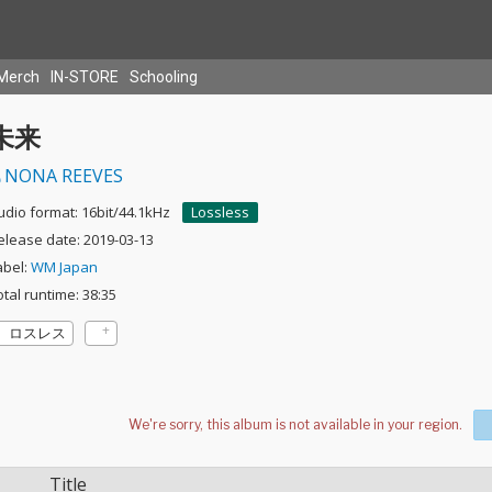
Merch
IN-STORE
Schooling
未来
NONA REEVES
udio format: 16bit/44.1kHz
Lossless
elease date: 2019-03-13
abel:
WM Japan
otal runtime: 38:35
ロスレス
Title