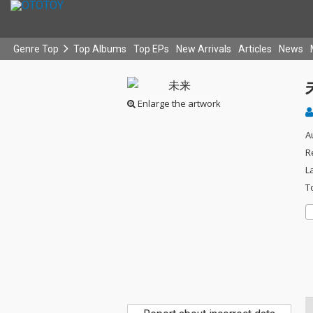
Genre Top
Top Albums
Top EPs
New Arrivals
Articles
News
Enlarge the artwork
A
R
L
T