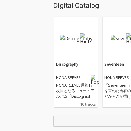
Digital Catalog
Discography
Seventeen
NONA REEVES
NONA REEVES
NONA REEVES通算17
「Seventee
枚目となるニュー・ア
を重ねた現在の
ルバム「Discograph
だからこそ描ける
y」堂々完成！！決定
の心情”を、疾
10 tracks
的名盤誕生！！『この
ぷりの楽曲に乗
アルバムを聴いてもら
情を搔き立てる
えればノーナ・リーヴ
っきりメロディ
スというバンドが歩ん
熱いポップ・チ
できた四半世紀の歴史
となっている。