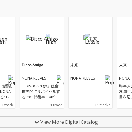
Disco Amigo
未来
未来
NONA REEVES
NONA REEVES
NONA 
n」は経験
「Disco Amigo」は全
昨年メ
NONA
世界的にリバイバルす
20周
“17歳
る70年代後半、80年代
目を迎
走感たっ
ディスコ・ブギーと、
ーヴス
1 track
1 track
11 tracks
せて感
薫陶を受けた「筒美京
彼らの
、とび
平的歌謡感」をモダン
となる
アスで
にアップデートしたNO
アルバ
View More Digital Catalog
ューン
NA REEVESらしさ全開
けて、
作詞、
の《ハイブリッド・ダ
の希望