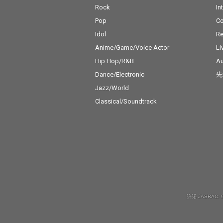
Rock
In
Pop
C
Idol
Re
Anime/Game/Voice Actor
Li
Hip Hop/R&B
Au
Dance/Electronic
先
Jazz/World
Classical/Soundtrack
許諾 JASRAC: 9