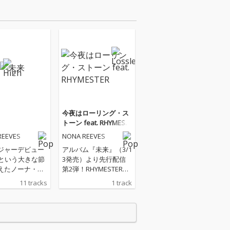
今夜はローリング・ス
トーン feat. RHYMEST
ER
REEVES
NONA REEVES
ジャーデビュー
アルバム『未来』（3/1
年という大きな節
3発売）より先行配信
えたノーナ・リ
第2弾！RHYMESTERを
。今作はそんな
フィーチャーした楽
11 tracks
1 track
新たなスタート
曲！
16枚目のニュー
ム。 同世代に向
そしてこれから
である次世代に