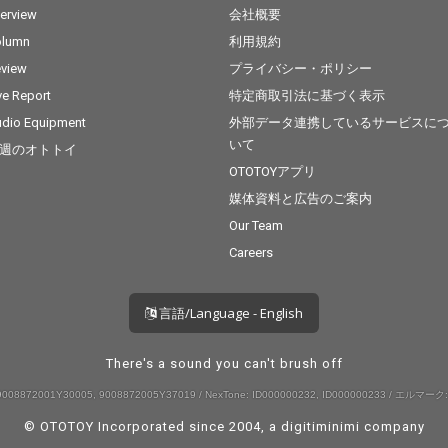
terview
会社概要
olumn
利用規約
view
プライバシー・ポリシー
ve Report
特定商取引法に基づく表示
dio Equipment
外部データ連携しているサービスに
いて
週のオトトイ
OTOTOYアプリ
媒体資料と広告のご案内
Our Team
Careers
言語/Language - English
There's a sound you can't brush off
008872001Y30005, 9008872005Y37019 / NexTone: ID000000232, ID000000233 / エルマーク:
© OTOTOY Incorporated since 2004, a
digitiminimi
company