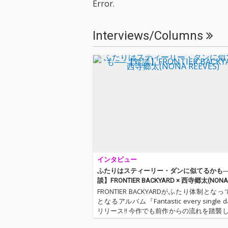
Error.
を理解出来る、シング
作曲は西寺郷太
ルを集めた一種のベス
は冨田謙＆NONA
ト・アルバムのような
ES。
Interviews/Columns
作品』 by 西寺郷
太
インタビュー
ふたりはスティーリー・ダンに似てるかも─
談】FRONTIER BACKYARD × 西寺郷太(NONA 
S)
FRONTIER BACKYARDがふたり体制とな
となるアルバム『Fantastic every single 
リリース!! 今作でも前作からの流れを踏襲
ンクでかつポップ、そしてアッパーな楽