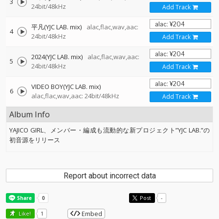
3
24bit/48kHz
Add Track
平凡(YJC LAB. mix)
alac,flac,wav,aac:
4
24bit/48kHz
Add Track
2024(YJC LAB. mix)
alac,flac,wav,aac:
5
24bit/48kHz
Add Track
VIDEO BOY(YJC LAB. mix)
6
alac,flac,wav,aac: 24bit/48kHz
Add Track
Album Info
YAJICO GIRL、メンバー・編成も流動的な新プロジェクト”YJC LAB.”の
初音源をリリース
Report about incorrect data
Post
-
Embed
Like!
1