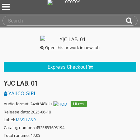
Open this artwork in new tab
Express Checkout
YJC LAB. 01
YAJICO GIRL
Audio format: 24bit/48kHz
Hi-res
Release date: 2025-06-18
Label:
MASH A&R
Catalog number: 4525853693194
Total runtime: 17:05