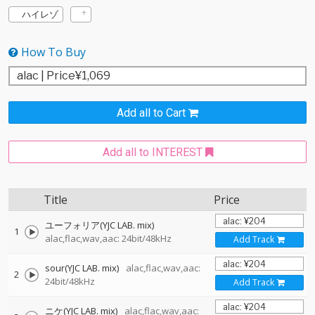
ハイレゾ
How To Buy
Add all to Cart
Add all to INTEREST
Title
Price
ユーフォリア(YJC LAB. mix)
1
alac,flac,wav,aac: 24bit/48kHz
Add Track
sour(YJC LAB. mix)
alac,flac,wav,aac:
2
24bit/48kHz
Add Track
ニケ(YJC LAB. mix)
alac,flac,wav,aac: