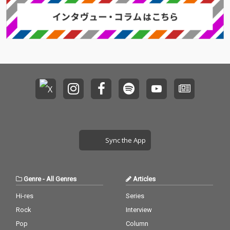
所に散りばめられてい
所に散りばめられてい
曲の再解釈と再構築に
曲の再解釈と再構築に
る。原点回帰でありな
る。原点回帰でありな
挑戦し、新たな音楽表
挑戦し、新たな音楽表
がら確かな進化の過程
がら確かな進化の過程
現を追求するプロジェ
現を追求するプロジェ
も織り交ぜたアレンジ
も織り交ぜたアレンジ
クト。 今作は、「街の
クト。 今作は、「街の
は、まさにYAJICO GIRL
は、まさにYAJICO GIRL
中で」「Life Goes O
中で」「Life Goes O
の歩みそのものを体現
の歩みそのものを体現
n」「Better」「幽霊」
n」「Better」「幽霊」
している。
している。
をYJC LAB. mixで収録。
をYJC LAB. mixで収録。
全編にフロアを踊らせ
全編にフロアを踊らせ
るムードが漂っていな
るムードが漂っていな
がら、歌もの楽曲の良
がら、歌もの楽曲の良
さを削がずにビートや
さを削がずにビートや
デジタルサウンドとバ
デジタルサウンドとバ
ンドサウンドを融合さ
ンドサウンドを融合さ
せ、既存曲に新たな魅
せ、既存曲に新たな魅
Sync the App
力を纏わせた内容にな
力を纏わせた内容にな
っている。
っている。
Genre
-
All Genres
Articles
Hi-res
Series
Rock
Interview
Pop
Column