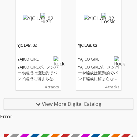
る写真」をリリース。
る写真」をリリース。
彼らが共に歩んできた
彼らが共に歩んできた
軌跡と、これまで応援
軌跡と、これまで応援
し続けてくれた人たち
し続けてくれた人たち
への想いが込められ
への想いが込められ
た、バンドの集大成と
た、バンドの集大成と
なる一曲。 作詞・作曲
なる一曲。 作詞・作曲
はVo.四方が担当し、ア
はVo.四方が担当し、ア
YJC LAB. 02
YJC LAB. 02
レンジはメンバー5人
レンジはメンバー5人
全員で行った。本楽曲
全員で行った。本楽曲
YAJICO GIRL
YAJICO GIRL
のデモ自体は昨年、休
のデモ自体は昨年、休
養していた四方の復活
養していた四方の復活
YAJICO GIRLが、メンバ
YAJICO GIRLが、メンバ
ライブ前に作られてい
ライブ前に作られてい
ーや編成は流動的でバ
ーや編成は流動的でバ
たものだが、活動終了
たものだが、活動終了
ンド編成に留まらない
ンド編成に留まらない
という決断を下した後
という決断を下した後
音楽体験を提供し、新
音楽体験を提供し、新
4 tracks
4 tracks
に改めて5人の手によ
に改めて5人の手によ
たな表現を目指すこと
たな表現を目指すこと
ってスタジオセッショ
ってスタジオセッショ
を目的に始動させた新
を目的に始動させた新
ンで構築され、完成へ
ンで構築され、完成へ
プロジェクト『YJC LA
プロジェクト『YJC LA
View More Digital Catalog
と導かれた。結成初期
と導かれた。結成初期
B.』(ワイジェーシー ラ
B.』(ワイジェーシー ラ
のバンドサウンドを意
のバンドサウンドを意
ボ)の第2弾EP「YJC LAB.
ボ)の第2弾EP「YJC LAB.
Error.
識しつつも、ジャンル
識しつつも、ジャンル
02」をリリース。 『YJ
02」をリリース。 『YJ
を横断し変化し続けて
を横断し変化し続けて
C LAB.』はYAJICO GIRL
C LAB.』はYAJICO GIRL
きた彼らならではのサ
きた彼らならではのサ
が新たに立ち上げたプ
が新たに立ち上げたプ
ウンドアプローチが随
ウンドアプローチが随
ロジェクトで、既存楽
ロジェクトで、既存楽