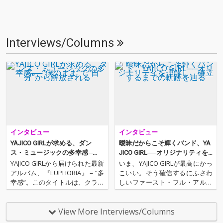
Interviews/Columns
インタビュー
インタビュー
YAJICO GIRLが求める、ダン
曖昧だからこそ輝くバンド、YA
ス・ミュージックの多幸感─
JICO GIRL──オリジナリティを
─“僕のまま”で“自分”から解放さ
理解し、確立するまでの軌跡を
YAJICO GIRLから届けられた最新
いま、YAJICO GIRLが最高にかっ
れる
辿る
アルバム、『EUPHORIA』 = “多
こいい。そう確信するにふさわ
幸感”。このタイトルは、クラブ
しいファースト・フル・アルバ
で鳴る音に身を委ね、我を忘れ
ム『Indoor Newtown Collectiv
て没入することによって得られ
e』が完成した。この作品名は
る自己からの開放や快楽を指し
「広い意味での音楽集団であり
View More Interviews/Columns
ている。SNS等で個人単位での
たい」という想いが込められ