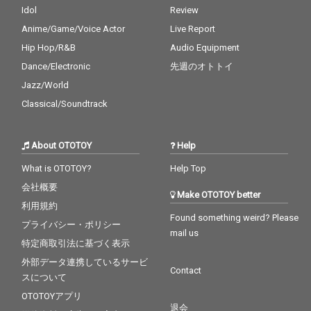
Idol
Review
Anime/Game/Voice Actor
Live Report
Hip Hop/R&B
Audio Equipment
Dance/Electronic
先週のオトトイ
Jazz/World
Classical/Soundtrack
About OTOTOY
Help
What is OTOTOY?
Help Top
会社概要
Make OTOTOY better
利用規約
Found something weird? Please
プライバシー・ポリシー
mail us
特定商取引法に基づく表示
外部データ連携しているサービ
Contact
スについて
OTOTOYアプリ
退会